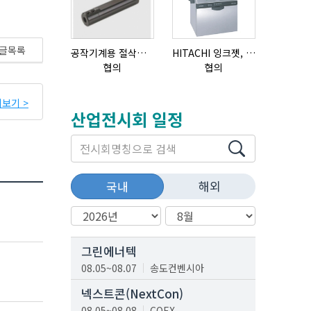
글목록
공작기계용 절삭공구, 슬리브(SLEEVE)
HITACHI 잉크젯, RX2-BD160S
협의
협의
18,000,0
보기 >
산업전시회 일정
해외
국내
그린에너텍
08.05~08.07
송도컨벤시아
넥스트콘(NextCon)
08.05~08.08
COEX