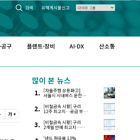
검색
유해게시물신고
·공구
플랜트·장비
AI·DX
산소통
많이 본 뉴스
[자율주행 상용화②]
서울시 시내버스 운전자
부족, 자율주행으로
해결한다
[비철금속 시황] 구리
12주 최고치…공급 부족
-
가 +
우려에 강세
[비철금속 시황] 구리
2개월 만에 최고치…
재고 감소에 공급 부족
우려 확대
‘낸드 점유율 13%