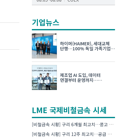
AI서밋서울앤엑스포
08.19~08.21
코엑스
기업뉴스
K-PRINT
08.19~08.22
킨텍스
하이머(HAIMER), 세대교체
자율주행모빌리티산업전
단행…100% 독일 가족기업
체제 유지 발표
08.25~08.27
코엑스
차세대 반도체 패키징 산업전
제조업 AI 도입, 데이터
08.26~08.28
수원컨벤션센터
연결부터 운영까지…
한국요꼬가와전기·VNTG 협력
LME 국제비철금속 시세
[비철금속 시황] 구리 6개월 최고치…콩고 수출 규제에 공급 우려 확대
[비철금속 시황] 구리 12주 최고치…공급 부족 우려에 강세