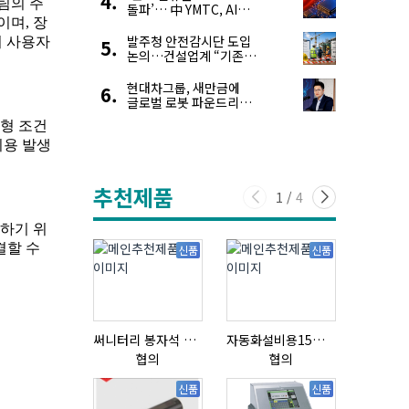
돌파’… 中 YMTC, AI
슈퍼 사이클 타고 글로벌
4위 맹추격
발주청 안전감시단 도입
논의…건설업계 “기존
제도와 업무 중첩 우려”
현대차그룹, 새만금에
글로벌 로봇 파운드리
구축
추천제품
1
/
4
신품
신품
써니터리 봉자석 세트 SPECIAL , 봉자석 , 자석봉 , 호퍼용자석 , 전자석
자동화설비용15ml자동주입기
초음파튜브
협의
협의
협의
신품
신품