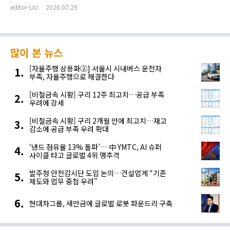
editor-LIU
2026.07.29
많이 본 뉴스
[자율주행 상용화②] 서울시 시내버스 운전자
부족, 자율주행으로 해결한다
[비철금속 시황] 구리 12주 최고치…공급 부족
우려에 강세
[비철금속 시황] 구리 2개월 만에 최고치…재고
감소에 공급 부족 우려 확대
‘낸드 점유율 13% 돌파’… 中 YMTC, AI 슈퍼
사이클 타고 글로벌 4위 맹추격
발주청 안전감시단 도입 논의…건설업계 “기존
제도와 업무 중첩 우려”
현대차그룹, 새만금에 글로벌 로봇 파운드리 구축