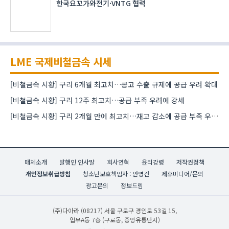
한국요꼬가와전기·VNTG 협력
LME 국제비철금속 시세
[비철금속 시황] 구리 6개월 최고치…콩고 수출 규제에 공급 우려 확대
[비철금속 시황] 구리 12주 최고치…공급 부족 우려에 강세
[비철금속 시황] 구리 2개월 만에 최고치…재고 감소에 공급 부족 우려 확대
매체소개
발행인 인사말
회사연혁
윤리강령
저작권정책
개인정보취급방침
청소년보호책임자 : 안영건
제휴미디어/문의
광고문의
정보드림
(주)다아라
(08217) 서울 구로구 경인로 53길 15,
업무A동 7층 (구로동, 중앙유통단지)