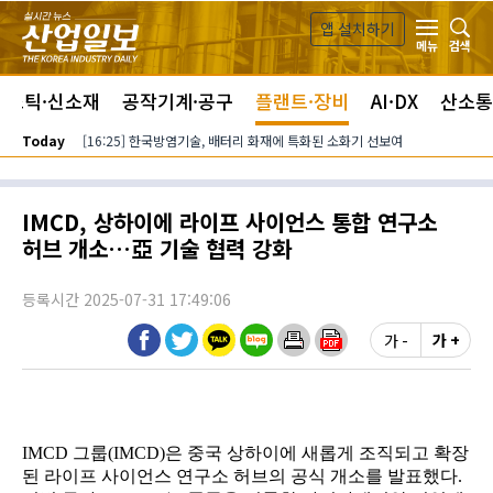
본문 바로가기
앱 설치하기
검색
메뉴
라스틱·신소재
공작기계·공구
플랜트·장비
AI·DX
산소통
Today
[16:25] 한국방염기술, 배터리 화재에 특화된 소화기 선보여
IMCD, 상하이에 라이프 사이언스 통합 연구소
허브 개소…亞 기술 협력 강화
등록시간 2025-07-31 17:49:06
가 -
가 +