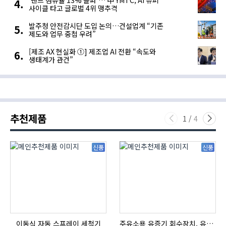
‘낸드 점유율 13% 돌파’… 中 YMTC, AI 슈퍼
사이클 타고 글로벌 4위 맹추격
발주청 안전감시단 도입 논의…건설업계 “기존
제도와 업무 중첩 우려”
[제조 AX 현실화 ①] 제조업 AI 전환 “속도와
생태계가 관건”
추천제품
1
/
4
신품
신품
이동식 자동 스프레이 세척기
주유소용 유증기 회수장치, 유증기 회수장치, 방폭형, 방폭형 유증기 회수장치