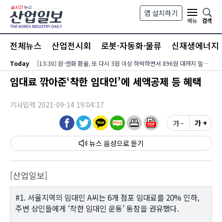
본문 바로가기
앱 설치하기
검색
메뉴
전체뉴스
산업전시회
로봇·자동화·물류
신재생에너지
Today
[13:30] 원-엔화 환율, 또 다시 3원 이상 하락하면서 896원 대까지 밀려…달러-엔화 환율은 미국 장기금리?유가 동반 상승에 158엔 대로 내려서
임대료 깎아준‘착한 임대인’에 세액공제 등 혜택
기사입력 2021-09-14 19:04:17
가 -
가 +
뉴스 음성
[산업일보]
#1. 서울지역의 임대인 A씨는 6개 점포 임대료를 20% 인하,
주변 상인들에게 ‘착한 임대인 운동’ 동참을 권유했다.