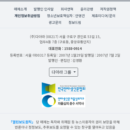
매체소개
발행인 인사말
회사연혁
윤리강령
저작권정책
개인정보취급방침
청소년보호책임자 : 안영건
제휴미디어/문의
광고문의
정보드림
(주)다아라
(08217) 서울 구로구 경인로 53길 15,
업무A동 7층 (구로동, 중앙유통단지)
대표전화 : 1588-0914
등록번호 : 서울 아00317
등록일 : 2007년 1월29일
발행일 : 2007년 7월 2일
발행인 · 편집인 : 김영환
다아라 그룹
「열린보도원칙」
당 매체는 독자와 취재원 등 뉴스이용자의 권리 보장을 위해
반론이나 정정보도, 추후보도를 요청할 수 있는 창구를 열어두고 있음을