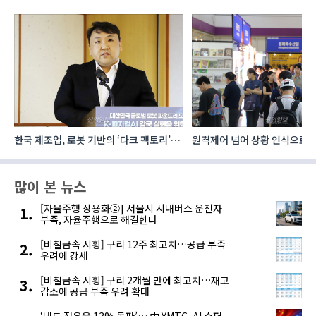
한국 제조업, 로봇 기반의 ‘다크 팩토리’로
원격제어 넘어 상황 인식으로, 
성장해야
향하는 AI·디지털기술
많이 본 뉴스
[자율주행 상용화②] 서울시 시내버스 운전자
부족, 자율주행으로 해결한다
[비철금속 시황] 구리 12주 최고치…공급 부족
우려에 강세
[비철금속 시황] 구리 2개월 만에 최고치…재고
감소에 공급 부족 우려 확대