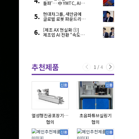
돌파’… 中 YMTC, AI
슈퍼 사이클 타고 글로벌
4위 맹추격
현대차그룹, 새만금에
글로벌 로봇 파운드리
구축
[제조 AX 현실화 ①]
제조업 AI 전환 “속도와
생태계가 관건”
추천제품
1
/
4
신품
신품
열성형진공포장기 표준형 모델 OMNIVAC S-200
초음파튜브실링기
협의
협의
협의
신품
신품