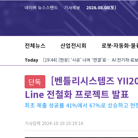
본문 바로가기
네이버 뉴스스탠드
기사제보
2026.08.08(토)
전체뉴스
산업전시회
로봇·자동화·물
Today
[19:44] [현장] ‘시공’ 너머 ‘연결’로… AI·전기차
[벤틀리시스템즈 YII2024
단독
Line 전철화 프로젝트 발표
최초 제출 성공률 41%에서 67%로 상승하고 현
기사입력 2024-10-10 15:19:14