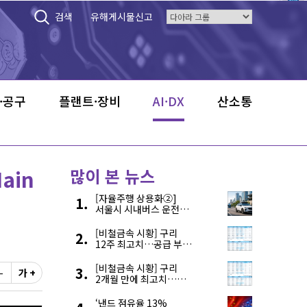
검색
유해게시물신고
·공구
플랜트·장비
AI·DX
산소통
ain
많이 본 뉴스
[자율주행 상용화②]
서울시 시내버스 운전자
부족, 자율주행으로
해결한다
[비철금속 시황] 구리
12주 최고치…공급 부족
우려에 강세
[비철금속 시황] 구리
-
가 +
2개월 만에 최고치…
재고 감소에 공급 부족
우려 확대
‘낸드 점유율 13%