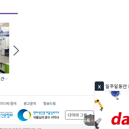
간·
[현장] ‘시공’ 너머 ‘연결’로… AI·전기차·
에바, AI 충전 제어 탑재
로보틱스 품은 건설 생태계
완속충전기 첫선
x
일주일동안 보지 않기
미디어/문의
광고문의
정보드림
다아라 그룹
무료
무료
무료