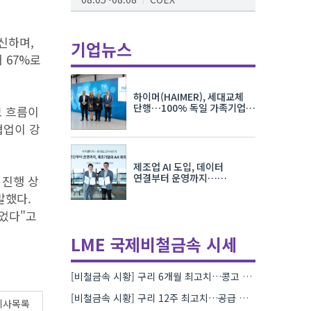
AI서밋서울앤엑스포
수신하며,
08.19~08.21
코엑스
기업뉴스
 67%로
K-PRINT
08.19~08.22
킨텍스
하이머(HAIMER), 세대교체
자율주행모빌리티산업전
단행…100% 독일 가족기업
정보 흐름이
체제 유지 발표
08.25~08.27
코엑스
협업이 강
차세대 반도체 패키징 산업전
제조업 AI 도입, 데이터
08.26~08.28
수원컨벤션센터
연결부터 운영까지…
 진행 상
한국요꼬가와전기·VNTG 협력
말했다.
있었다"고
LME 국제비철금속 시세
[비철금속 시황] 구리 6개월 최고치…콩고 수출 규제에 공급 우려 확대
[비철금속 시황] 구리 12주 최고치…공급 부족 우려에 강세
기사목록