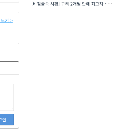
[비철금속 시황] 구리 2개월 만에 최고치…재고 감소에 공급 부족 우려 확대
보기 >
그인