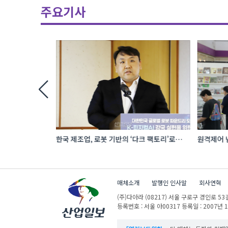
주요기사
 로봇 파운드리
한국 제조업, 로봇 기반의 ‘다크 팩토리’로
원격제어 넘
성장해야
향하는 A
매체소개
발행인 인사말
회사연혁
(주)다아라
(08217) 서울 구로구 경인로 53길
등록번호 : 서울 아00317
등록일 : 2007년 