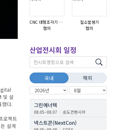
CNC 대형조각기 K-2040B
질소발생기
협의
협의
협의
산업전시회 일정
해외
국내
ital
M 및 설
표했다.
그린에너텍
08.05~08.07
송도컨벤시아
 프로젝트
넥스트콘(NextCon)
모든 설계
08.05~08.08
COEX