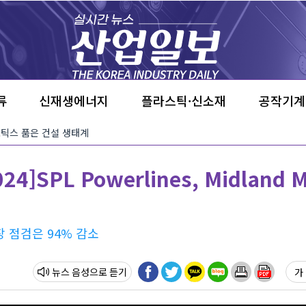
류
신재생에너지
플라스틱·신소재
공작기계
·로보틱스 품은 건설 생태계
]SPL Powerlines, Midland M
장 점검은 94% 감소
뉴스 음성
가 