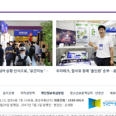
어 상황 인식으로, ‘공간지능’
우리테크, 절삭유 정제 ‘올인원’ 승부…공
I·디지털기술
관리 효율 높인다
윤리강령
저작권정책
개인정보취급방침
청소년보호책임자 : 안영건
제휴
 15,
업무A동 7층 (구로동, 중앙유통단지)
대표전화 : 1588-0914
1월29일
발행일 : 2007년 7월 2일
발행인 · 편집인 : 김영환