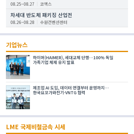
08.25~08.27
코엑스
차세대 반도체 패키징 산업전
08.26~08.28
수원컨벤션센터
기업뉴스
하이머(HAIMER), 세대교체 단행…100% 독일
가족기업 체제 유지 발표
제조업 AI 도입, 데이터 연결부터 운영까지…
한국요꼬가와전기·VNTG 협력
LME 국제비철금속 시세