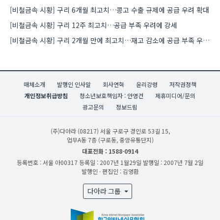
[비철금속 시황] 구리 6개월 최고치…콩고 수출 규제에 공급 우려 확대
[비철금속 시황] 구리 12주 최고치…공급 부족 우려에 강세
[비철금속 시황] 구리 2개월 만에 최고치…재고 감소에 공급 부족 우려 확대
매체소개
발행인 인사말
회사연혁
윤리강령
저작권정책
개인정보취급방침
청소년보호책임자 : 안영건
제휴미디어/문의
광고문의
정보드림
(주)다아라
(08217) 서울 구로구 경인로 53길 15,
업무A동 7층 (구로동, 중앙유통단지)
대표전화 : 1588-0914
등록번호 : 서울 아00317
등록일 : 2007년 1월29일
발행일 : 2007년 7월 2일
발행인 · 편집인 : 김영환
다아라 그룹