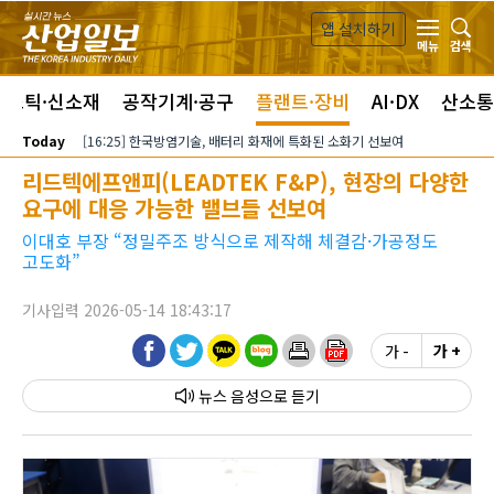
본문 바로가기
앱 설치하기
검색
메뉴
라스틱·신소재
공작기계·공구
플랜트·장비
AI·DX
산소통
Today
[16:25] 한국방염기술, 배터리 화재에 특화된 소화기 선보여
리드텍에프앤피(LEADTEK F&P), 현장의 다양한
요구에 대응 가능한 밸브들 선보여
이대호 부장 “정밀주조 방식으로 제작해 체결감·가공정도
고도화”
기사입력 2026-05-14 18:43:17
가 -
가 +
뉴스 음성