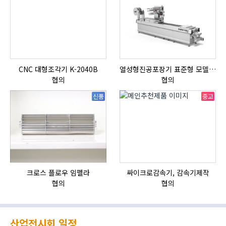
CNC 대형조각기 K-2040B
열성형진공포장기 표준형 모델 OMNIVAC S-200
자
협의
협의
신품
중고
크로스 플로우 임펠라
싸이크로감속기, 감속기제작
협의
협의
산업전시회 일정