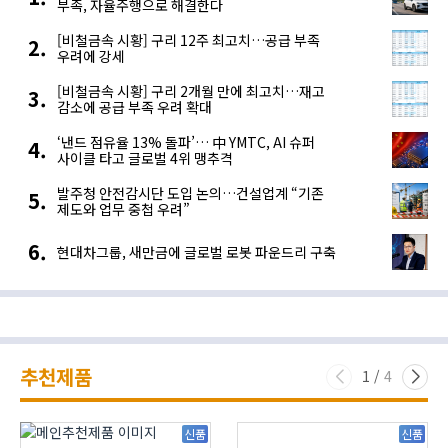
부족, 자율주행으로 해결한다
[비철금속 시황] 구리 12주 최고치…공급 부족
우려에 강세
[비철금속 시황] 구리 2개월 만에 최고치…재고
감소에 공급 부족 우려 확대
‘낸드 점유율 13% 돌파’… 中 YMTC, AI 슈퍼
사이클 타고 글로벌 4위 맹추격
발주청 안전감시단 도입 논의…건설업계 “기존
제도와 업무 중첩 우려”
현대차그룹, 새만금에 글로벌 로봇 파운드리 구축
추천제품
1
/
4
신품
신품