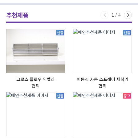
추천제품
1
/
4
신품
신품
크로스 플로우 임펠라
이동식 자동 스프레이 세척기
협의
협의
신품
중고