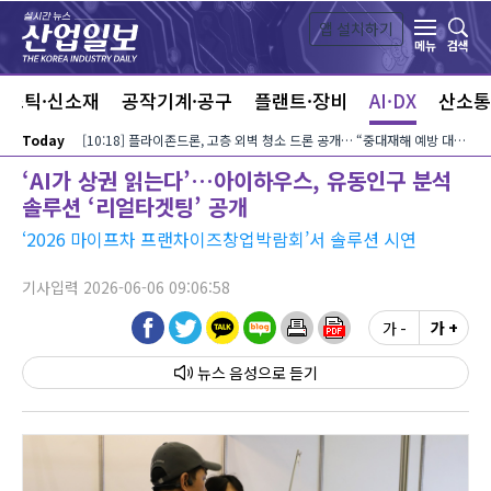
본문 바로가기
앱 설치하기
검색
메뉴
라스틱·신소재
공작기계·공구
플랜트·장비
AI·DX
산소통
Today
[10:18] 플라이존드론, 고층 외벽 청소 드론 공개… “중대재해 예방 대안”
‘AI가 상권 읽는다’…아이하우스, 유동인구 분석
솔루션 ‘리얼타겟팅’ 공개
‘2026 마이프차 프랜차이즈창업박람회’서 솔루션 시연
기사입력 2026-06-06 09:06:58
가 -
가 +
뉴스 음성