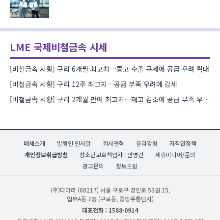
LME 국제비철금속 시세
[비철금속 시황] 구리 6개월 최고치…콩고 수출 규제에 공급 우려 확대
[비철금속 시황] 구리 12주 최고치…공급 부족 우려에 강세
[비철금속 시황] 구리 2개월 만에 최고치…재고 감소에 공급 부족 우려 확대
매체소개
발행인 인사말
회사연혁
윤리강령
저작권정책
개인정보취급방침
청소년보호책임자 : 안영건
제휴미디어/문의
광고문의
정보드림
(주)다아라
(08217) 서울 구로구 경인로 53길 15,
업무A동 7층 (구로동, 중앙유통단지)
대표전화 : 1588-0914