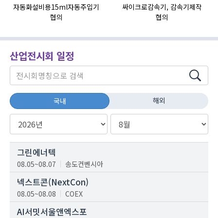
자동화설비용15ml자동주입기
싸이크로감속기, 감속기제작
HI
협의
협의
산업전시회 일정
해외
국내
그린에너텍
08.05~08.07
송도컨벤시아
넥스트콘(NextCon)
08.05~08.08
COEX
AI서밋서울앤엑스포