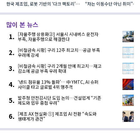
한국 제조업, 로봇 기반의 ‘다크 팩토리’로
“차는 이동수단 아닌 취미”… 
성장해야
자동차 애프터마켓 빗장 풀렸
많이 본 뉴스
[자율주행 상용화②] 서울시 시내버스 운전자
부족, 자율주행으로 해결한다
[비철금속 시황] 구리 12주 최고치…공급 부족
우려에 강세
[비철금속 시황] 구리 2개월 만에 최고치…재고
감소에 공급 부족 우려 확대
‘낸드 점유율 13% 돌파’… 中 YMTC, AI 슈퍼
사이클 타고 글로벌 4위 맹추격
발주청 안전감시단 도입 논의…건설업계 “기존
제도와 업무 중첩 우려”
[제조 AX 현실화 ①] 제조업 AI 전환 “속도와
생태계가 관건”