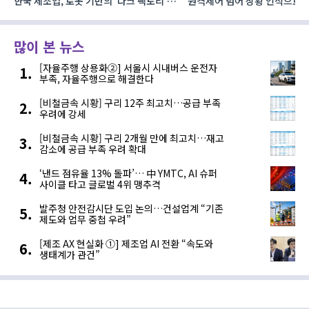
로
원격제어 넘어 상황 인식으로, ‘공간지능’
건설·인테리어 최신 트렌드 집결
향하는 AI·디지털기술
코리아빌드위크’
많이 본 뉴스
[자율주행 상용화②] 서울시 시내버스 운전자
부족, 자율주행으로 해결한다
[비철금속 시황] 구리 12주 최고치…공급 부족
우려에 강세
[비철금속 시황] 구리 2개월 만에 최고치…재고
감소에 공급 부족 우려 확대
‘낸드 점유율 13% 돌파’… 中 YMTC, AI 슈퍼
사이클 타고 글로벌 4위 맹추격
발주청 안전감시단 도입 논의…건설업계 “기존
제도와 업무 중첩 우려”
[제조 AX 현실화 ①] 제조업 AI 전환 “속도와
생태계가 관건”