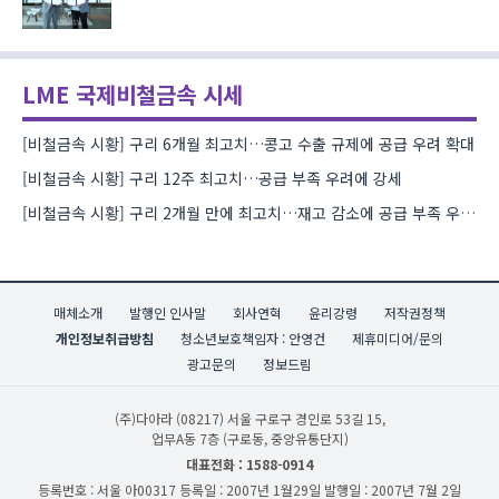
LME 국제비철금속 시세
[비철금속 시황] 구리 6개월 최고치…콩고 수출 규제에 공급 우려 확대
[비철금속 시황] 구리 12주 최고치…공급 부족 우려에 강세
[비철금속 시황] 구리 2개월 만에 최고치…재고 감소에 공급 부족 우려 확대
매체소개
발행인 인사말
회사연혁
윤리강령
저작권정책
개인정보취급방침
청소년보호책임자 : 안영건
제휴미디어/문의
광고문의
정보드림
(주)다아라
(08217) 서울 구로구 경인로 53길 15,
업무A동 7층 (구로동, 중앙유통단지)
대표전화 : 1588-0914
등록번호 : 서울 아00317
등록일 : 2007년 1월29일
발행일 : 2007년 7월 2일