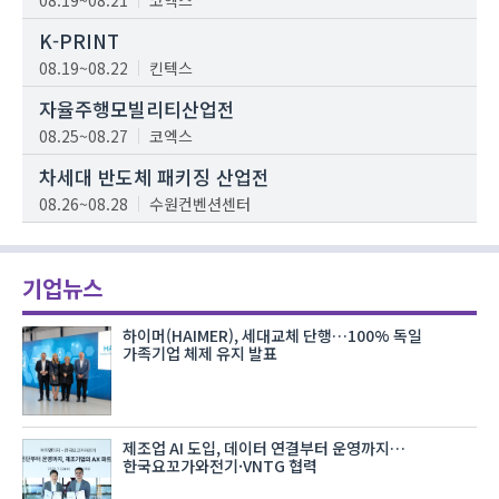
08.19~08.21
코엑스
K-PRINT
08.19~08.22
킨텍스
자율주행모빌리티산업전
08.25~08.27
코엑스
차세대 반도체 패키징 산업전
08.26~08.28
수원컨벤션센터
기업뉴스
하이머(HAIMER), 세대교체 단행…100% 독일
가족기업 체제 유지 발표
제조업 AI 도입, 데이터 연결부터 운영까지…
한국요꼬가와전기·VNTG 협력