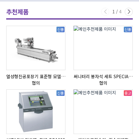
추천제품
1
/
4
신품
신품
열성형진공포장기 표준형 모델 OMNIVAC S-200
써니터리 봉자석 세트 SPECIAL , 봉자석 , 자석봉 , 호퍼용자석 , 전자석
협의
협의
신품
중고