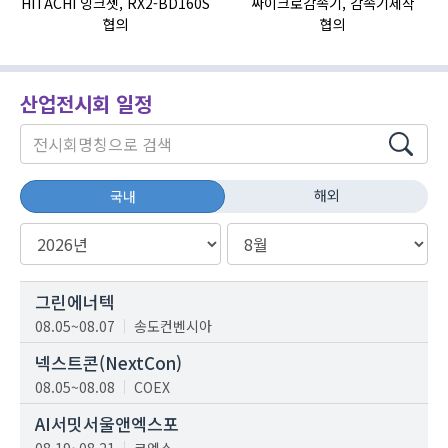
HITACHI 잉크젯, RX2-BD160S
싸이크로감속기, 감속기제작
협의
협의
산업전시회 일정
해외
국내
그린에너텍
08.05~08.07
송도컨벤시아
넥스트콘(NextCon)
08.05~08.08
COEX
AI서밋서울앤엑스포