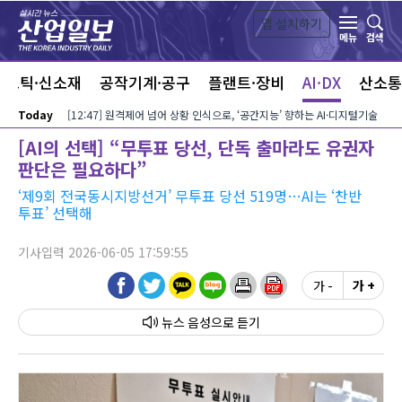
본문 바로가기
앱 설치하기
검색
메뉴
라스틱·신소재
공작기계·공구
플랜트·장비
AI·DX
산소통
Today
[12:47] 원격제어 넘어 상황 인식으로, ‘공간지능’ 향하는 AI·디지털기술
[AI의 선택] “무투표 당선, 단독 출마라도 유권자
판단은 필요하다”
‘제9회 전국동시지방선거’ 무투표 당선 519명…AI는 ‘찬반
투표’ 선택해
기사입력 2026-06-05 17:59:55
가 -
가 +
뉴스 음성