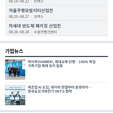
08.19~08.22
킨텍스
자율주행모빌리티산업전
08.25~08.27
코엑스
차세대 반도체 패키징 산업전
08.26~08.28
수원컨벤션센터
기업뉴스
하이머(HAIMER), 세대교체 단행…100% 독일
가족기업 체제 유지 발표
제조업 AI 도입, 데이터 연결부터 운영까지…
한국요꼬가와전기·VNTG 협력