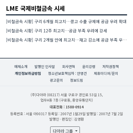
LME 국제비철금속 시세
[비철금속 시황] 구리 6개월 최고치…콩고 수출 규제에 공급 우려 확대
[비철금속 시황] 구리 12주 최고치…공급 부족 우려에 강세
[비철금속 시황] 구리 2개월 만에 최고치…재고 감소에 공급 부족 우려 확대
매체소개
발행인 인사말
회사연혁
윤리강령
저작권정책
개인정보취급방침
청소년보호책임자 : 안영건
제휴미디어/문의
광고문의
정보드림
(주)다아라
(08217) 서울 구로구 경인로 53길 15,
업무A동 7층 (구로동, 중앙유통단지)
대표전화 : 1588-0914
등록번호 : 서울 아00317
등록일 : 2007년 1월29일
발행일 : 2007년 7월 2일
발행인 · 편집인 : 김영환
다아라 그룹