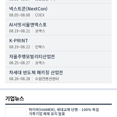
넥스트콘(NextCon)
08.05~08.08
COEX
AI서밋서울앤엑스포
08.19~08.21
코엑스
K-PRINT
08.19~08.22
킨텍스
자율주행모빌리티산업전
08.25~08.27
코엑스
차세대 반도체 패키징 산업전
08.26~08.28
수원컨벤션센터
기업뉴스
하이머(HAIMER), 세대교체 단행…100% 독일
가족기업 체제 유지 발표