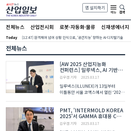
본문 바로가기
앱 설치하기
검색
메뉴
전체뉴스
산업전시회
로봇·자동화·물류
신재생에너지
Today
[12:47] 원격제어 넘어 상황 인식으로, ‘공간지능’ 향하는 AI·디지털기술
전체뉴스
[AW 2025 산업지능화
컨퍼런스] 일루넥스, AI 기반
벨류체인 분석 솔루션 ‘EM
김우겸 기자
2025.03.17
Solution’ 발표
일루넥스(ILLUNEX)가 13일부터
이틀동안 서울 코엑스에서 열린 ‘2025
산업지능화 컨퍼런스’에서 ‘산업
분석을 위한 벨류체인 특화형 AI 분석
PMT, 'INTERMOLD KOREA
솔루션 EM Solution’을 소개했다. ‘DX
2025'서 GAMMA 휴대용 CMM
to AX - 산업 AX(AI
한국 첫 공개
transformation)로 가는 ..
김우겸 기자
2025.03.17