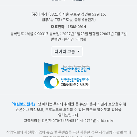
(주)다아라
(08217) 서울 구로구 경인로 53길 15,
업무A동 7층 (구로동, 중앙유통단지)
대표전화 : 1588-0914
등록번호 : 서울 아00317
등록일 : 2007년 1월29일
발행일 : 2007년 7월 2일
발행인 · 편집인 : 김영환
다아라 그룹
「열린보도원칙」
당 매체는 독자와 취재원 등 뉴스이용자의 권리 보장을 위해
반론이나 정정보도, 추후보도를 요청할 수 있는 창구를 열어두고 있음을
알려드립니다.
고충처리인 김인환 070-7465-0510 kih2711@kidd.co.kr
산업일보의 사전동의 없이 뉴스 및 콘텐츠를 무단 사용할 경우 저작권법과 관련 법에