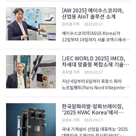
12일부터 14일까지 서울 코엑스에서
[AW 2025] 에이수스코리아,
열렸다. 이번 행사에는 22개국 500개
산업용 AIoT 솔루션 소개
기업이 2200개 부스를 마련했으며,
7만여 명이 방문하며 성황리에 마무..
김우겸 기자
2025.03.17
에이수스코리아(ASUS Korea)가
12일부터 14일까지 서울 코엑스에서
열린 스마트공장·자동화산업전
(Smart Factory+Automation
[JEC WORLD 2025] IMCD,
World 2025, AW 2025)에 참가해
차세대 맞춤형 복합소재 기술
산업용 AIoT(Artificial Intelligence
방향 제시
of Things) 솔루션을 소개했다. 엣지
김우겸 기자
2025.03.17
AI 시스템, 싱글..
지난 4일부터 6일까지 프랑스 파리
노르빌팽트(Paris Nord Villepinte)
에서 열린 JEC World 2025에서
글로벌 특수 화학물질 유통 및 솔루션
한국알파라발·알파브레이징,
기업 IMCD가 고성능 화학 소재와
'2025 HVAC Korea'에서
맞춤형 복합소재 솔루션을 공개했다.
데이터센터 냉각 솔루션 공개
친환경 제조 공정을 바탕으로 혁신 기..
김성수 기자
2025.03.17
국내 기계설비 산업을 대표하는 ‘2025
대한민국 기계설비 전시회(HVAC