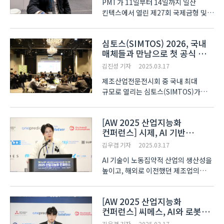
PMT가 11일부터 14일까지 일산
킨텍스에서 열린 제27회 국제금형 및
관련산업전(INTERMOLD KOREA
2025)에 참가해 정밀 측정 기술을
심토스(SIMTOS) 2026, 국내
선보였다. 휴대용 측정기, 광학 측정기,
매체들과 만남으로 첫 공식 일정
인코더 등 다양한 솔루션이 소개됐으며,
시작
그중에서도 GAMMA 휴대용 ..
김진성 기자
2025.03.17
제조산업전문전시회 중 국내 최대
규모로 열리는 심토스(SIMTOS)가
2026년도 전시회 개최를 1년여 앞두고
국내 매체들과 만나 차기 전시회에 대한
[AW 2025 산업지능화
청사진을 제시하는 것으로 공식적인
컨퍼런스] 시제, AI 기반
일정을 시작했다. 심토스를 주최하는
스마트팩토리로 노동집약적
한국공작기계산업협회(이하 공..
김우겸 기자
2025.03.17
산업 리쇼어링 선도
AI 기술이 노동집약적 산업의 생산성을
높이고, 해외로 이전했던 제조업의
리쇼어링을 촉진하는 핵심 솔루션으로
주목받고 있다. 시제(SIJE) 신인준
[AW 2025 산업지능화
대표이사는 3월 13일부터 14일까지
컨퍼런스] 씨메스, AI와 로봇
서울 코엑스에서 열린 2025
융합으로 물류 혁신 가속
산업지능화 컨퍼런스에서 '노동..
김우겸 기자
2025.03.17