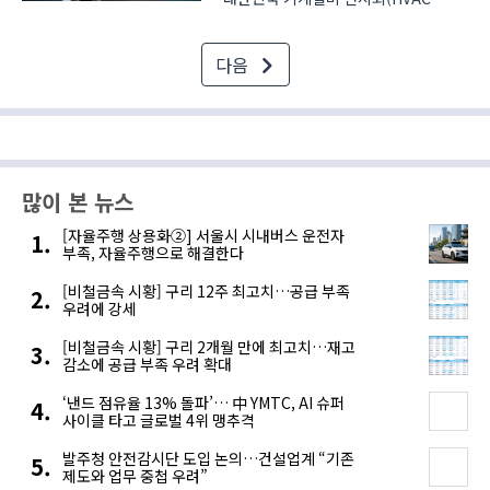
Korea)’가 다음 달 9일부터 11일까지
서울 코엑스에서 열린다. 한국알파라발
다음
(주)와 공식 파트너사 알파브레이징은
공동 부스를 운영하며 데이터센터 냉각
솔루션과 고효율 열교환..
많이 본 뉴스
[자율주행 상용화②] 서울시 시내버스 운전자
부족, 자율주행으로 해결한다
[비철금속 시황] 구리 12주 최고치…공급 부족
우려에 강세
[비철금속 시황] 구리 2개월 만에 최고치…재고
감소에 공급 부족 우려 확대
‘낸드 점유율 13% 돌파’… 中 YMTC, AI 슈퍼
사이클 타고 글로벌 4위 맹추격
발주청 안전감시단 도입 논의…건설업계 “기존
제도와 업무 중첩 우려”