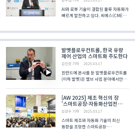
AI와 로봇 기술이 결합된 물류 자동화가
빠르게 발전하고 있다. 씨메스(CMES)
는 지난 13일부터 이틀간 서울
코엑스에서 열린 ‘2025 산업지능화
컨퍼런스’에서 '물류 산업의 Physical
AI Transformation'을 주제로
발표했다. 스마트공장 및 자..
발멧플로우컨트롤, 한국 유량
제어 산업의 스마트화 주도한다
김진성 기자
2025.03.17
핀란드에 본사를 둔 발멧플로우컨트롤
(이하 발멧)은 밸브 사업 분야에서만
70년 가까운 역사를 글로벌 유량 제어
선도 기업이다. 최근 한국을 방문한
[AW 2025] 제조 혁신의 장
발멧의 Henri Huovinen
'스마트공장·자동화산업전
아시아태평양 지사장은 한국 시장에서
2025' 성료
‘Neles'라는 핵심 브랜드를 앞..
김성수 기자
2025.03.17
스마트 제조와 자동화 기술의 최신
동향을 조망한 스마트공장·
자동화산업전 2025(AW 2025)가 지난