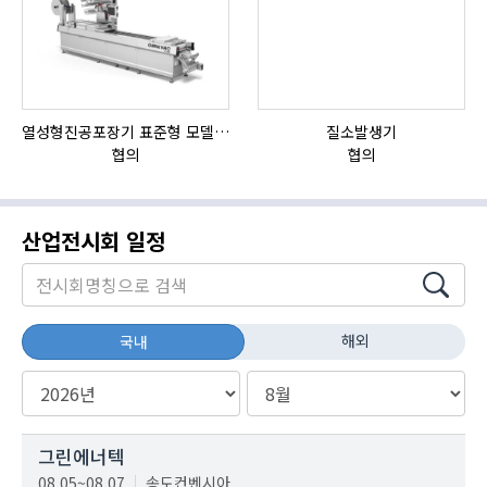
열성형진공포장기 표준형 모델 OMNIVAC S-200
질소발생기
협의
협의
산업전시회 일정
해외
국내
그린에너텍
08.05~08.07
송도컨벤시아