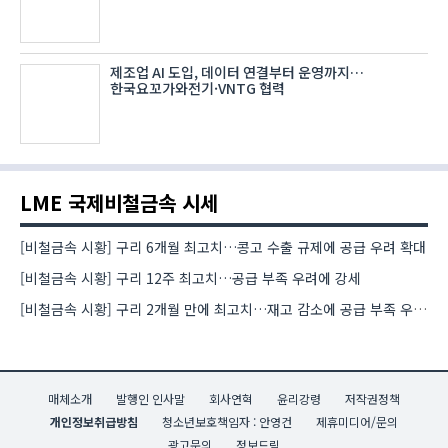
제조업 AI 도입, 데이터 연결부터 운영까지…
한국요꼬가와전기·VNTG 협력
LME 국제비철금속 시세
[비철금속 시황] 구리 6개월 최고치…콩고 수출 규제에 공급 우려 확대
[비철금속 시황] 구리 12주 최고치…공급 부족 우려에 강세
[비철금속 시황] 구리 2개월 만에 최고치…재고 감소에 공급 부족 우려 확대
매체소개
발행인 인사말
회사연혁
윤리강령
저작권정책
개인정보취급방침
청소년보호책임자 : 안영건
제휴미디어/문의
광고문의
정보드림