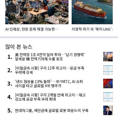
지정학 위기 속 ‘북미 LNG’ 주목…한국,
AI 데이터센터 투자계획 발표,
주요 에너지 공급처로 확보해야
전력수요 증가 이끈다
많이 본 뉴스
美 전력망 1조 4천억 달러 투자…‘납기 경쟁력’
앞세운 韓 전력기자재 수출 호조
[비철금속 시황] 구리 12주 최고치…공급 부족
우려에 강세
‘낸드 점유율 13% 돌파’… 中 YMTC, AI 슈퍼
사이클 타고 글로벌 4위 맹추격
[비철금속 시황] 구리 2개월 만에 최고치…재고
감소에 공급 부족 우려 확대
현대차그룹, 새만금에 글로벌 로봇 파운드리 구축