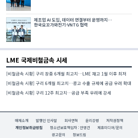
제조업 AI 도입, 데이터 연결부터 운영까지…
한국요꼬가와전기·VNTG 협력
LME 국제비철금속 시세
[비철금속 시황] 구리 장중 6개월 최고치…LME 재고 1월 이후 최저
[비철금속 시황] 구리 6개월 최고치…콩고 수출 규제에 공급 우려 확대
[비철금속 시황] 구리 12주 최고치…공급 부족 우려에 강세
매체소개
발행인 인사말
회사연혁
윤리강령
저작권정책
개인정보취급방침
청소년보호책임자 : 안영건
제휴미디어/문의
광고문의
정보드림