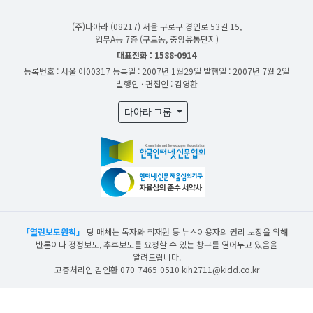
(주)다아라
(08217) 서울 구로구 경인로 53길 15,
업무A동 7층 (구로동, 중앙유통단지)
대표전화 : 1588-0914
등록번호 : 서울 아00317
등록일 : 2007년 1월29일
발행일 : 2007년 7월 2일
발행인 · 편집인 : 김영환
다아라 그룹
「열린보도원칙」
당 매체는 독자와 취재원 등 뉴스이용자의 권리 보장을 위해
반론이나 정정보도, 추후보도를 요청할 수 있는 창구를 열어두고 있음을
알려드립니다.
고충처리인 김인환 070-7465-0510 kih2711@kidd.co.kr
산업일보의 사전동의 없이 뉴스 및 콘텐츠를 무단 사용할 경우 저작권법과 관련 법에
의거하여 제재를 받을 수 있습니다.