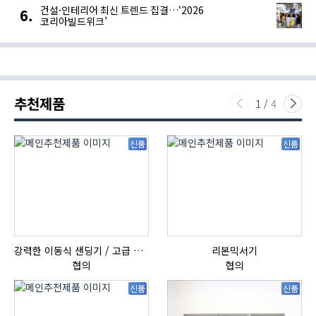
건설·인테리어 최신 트렌드 집결…‘2026
코리아빌드위크’
추천제품
1
/
4
신품
신품
강력한 이동식 샌딩기 / 고급 이태리 IBIX샌드블라스터
리본믹서기
협의
협의
신품
신품