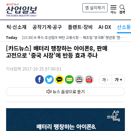
본문 바로가기
앱 설치하기
검색
메뉴
라스틱·신소재
공작기계·공구
플랜트·장비
AI·DX
산소통
Today
[15:30] K-푸드·조선업이 버틴 고용시장… 제조업 ‘양극화’·청년층 ‘한파’ 지속
[카드뉴스] 배터리 팽창하는 아이폰8, 판매
고전으로 ‘중국 시장’에 반등 효과 주나
기사입력 2017-10-25 07:00:01
가 -
가 +
뉴스 음성