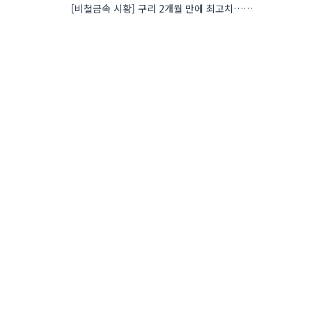
[비철금속 시황] 구리 2개월 만에 최고치…재고 감소에 공급 부족 우려 확대