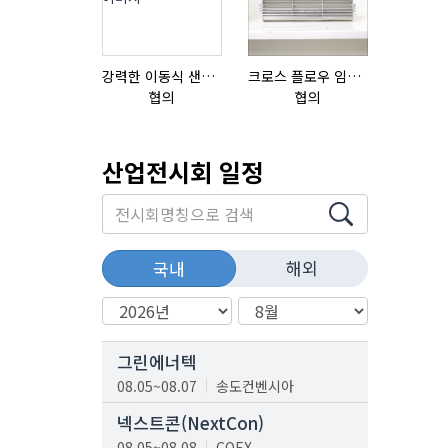
강력한 이동식 샌딩기 / 고급 이태리 IBIX샌드블라스터
크로스 플로우 임펠라
협의
협의
18,000,0
산업전시회 일정
해외
국내
그린에너텍
08.05~08.07
송도컨벤시아
넥스트콘(NextCon)
08.05~08.08
COEX