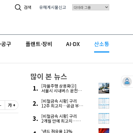
검색
유해게시물신고
·공구
플랜트·장비
AI·DX
산소통
많이 본 뉴스
[자율주행 상용화②]
서울시 시내버스 운전자
부족, 자율주행으로
해결한다
[비철금속 시황] 구리
-
가 +
12주 최고치…공급 부족
우려에 강세
[비철금속 시황] 구리
2개월 만에 최고치…
재고 감소에 공급 부족
우려 확대
‘낸드 점유율 13%