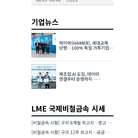
AI서밋서울앤엑스포
08.19~08.21
코엑스
기업뉴스
K-PRINT
08.19~08.22
킨텍스
하이머(HAIMER), 세대교체
자율주행모빌리티산업전
단행…100% 독일 가족기업
체제 유지 발표
08.25~08.27
코엑스
차세대 반도체 패키징 산업전
제조업 AI 도입, 데이터
08.26~08.28
수원컨벤션센터
연결부터 운영까지…
한국요꼬가와전기·VNTG 협력
LME 국제비철금속 시세
[비철금속 시황] 구리 6개월 최고치…콩고 수출 규제에 공급 우려 확대
[비철금속 시황] 구리 12주 최고치…공급 부족 우려에 강세