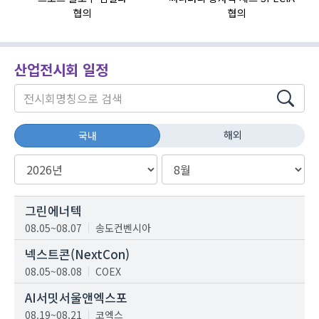
협의
협의
산업전시회 일정
해외
국내
그린에너텍
08.05~08.07
송도컨벤시아
넥스트콘(NextCon)
08.05~08.08
COEX
AI서밋서울앤엑스포
08.19~08.21
코엑스