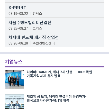
K-PRINT
08.19~08.22
킨텍스
자율주행모빌리티산업전
08.25~08.27
코엑스
차세대 반도체 패키징 산업전
08.26~08.28
수원컨벤션센터
기업뉴스
하이머(HAIMER), 세대교체 단행…100% 독일
가족기업 체제 유지 발표
제조업 AI 도입, 데이터 연결부터 운영까지…
한국요꼬가와전기·VNTG 협력