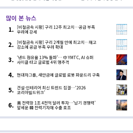
‘융합형’으로 다층화
향하는 AI·디지털기술
많이 본 뉴스
[비철금속 시황] 구리 12주 최고치…공급 부족
우려에 강세
[비철금속 시황] 구리 2개월 만에 최고치…재고
감소에 공급 부족 우려 확대
‘낸드 점유율 13% 돌파’… 中 YMTC, AI 슈퍼
사이클 타고 글로벌 4위 맹추격
현대차그룹, 새만금에 글로벌 로봇 파운드리 구축
건설·인테리어 최신 트렌드 집결…‘2026
코리아빌드위크’
美 전력망 1조 4천억 달러 투자…‘납기 경쟁력’
앞세운 韓 전력기자재 수출 호조