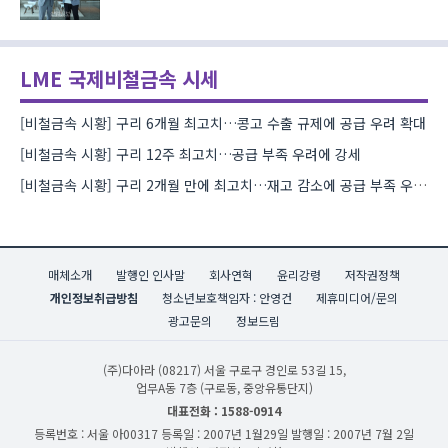
LME 국제비철금속 시세
[비철금속 시황] 구리 6개월 최고치…콩고 수출 규제에 공급 우려 확대
[비철금속 시황] 구리 12주 최고치…공급 부족 우려에 강세
[비철금속 시황] 구리 2개월 만에 최고치…재고 감소에 공급 부족 우려 확대
매체소개
발행인 인사말
회사연혁
윤리강령
저작권정책
개인정보취급방침
청소년보호책임자 : 안영건
제휴미디어/문의
광고문의
정보드림
(주)다아라
(08217) 서울 구로구 경인로 53길 15,
업무A동 7층 (구로동, 중앙유통단지)
대표전화 : 1588-0914
등록번호 : 서울 아00317
등록일 : 2007년 1월29일
발행일 : 2007년 7월 2일