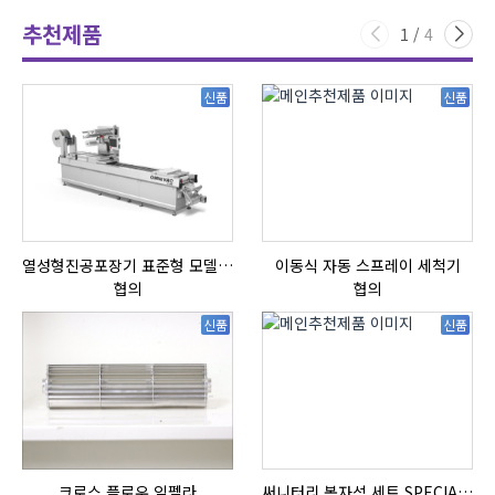
추천제품
1
/
4
신품
신품
열성형진공포장기 표준형 모델 OMNIVAC S-200
이동식 자동 스프레이 세척기
자
협의
협의
신품
신품
크로스 플로우 임펠라
써니터리 봉자석 세트 SPECIAL , 봉자석 , 자석봉 , 호퍼용자석 , 전자석