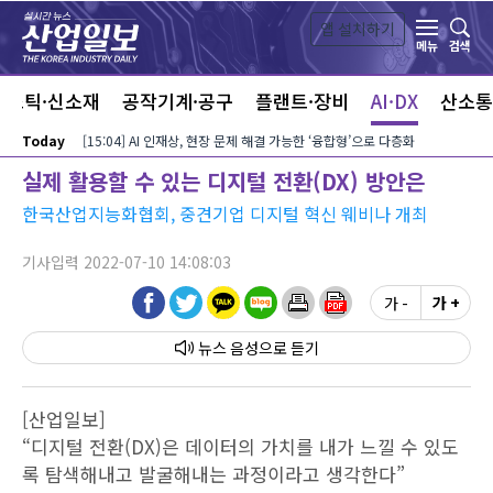
본문 바로가기
앱 설치하기
검색
메뉴
라스틱·신소재
공작기계·공구
플랜트·장비
AI·DX
산소통
Today
[15:04] AI 인재상, 현장 문제 해결 가능한 ‘융합형’으로 다층화
실제 활용할 수 있는 디지털 전환(DX) 방안은
한국산업지능화협회, 중견기업 디지털 혁신 웨비나 개최
기사입력 2022-07-10 14:08:03
가 -
가 +
뉴스 음성
[산업일보]
“디지털 전환(DX)은 데이터의 가치를 내가 느낄 수 있도
록 탐색해내고 발굴해내는 과정이라고 생각한다”