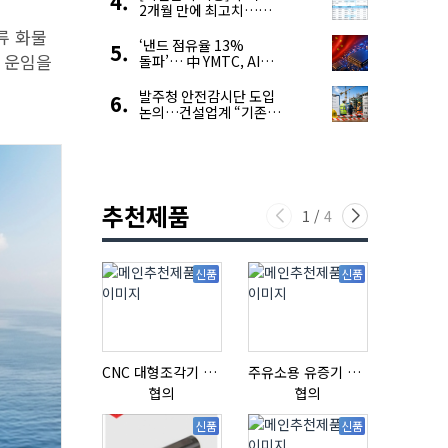
2개월 만에 최고치…
재고 감소에 공급 부족
류 화물
우려 확대
‘낸드 점유율 13%
선 운임을
돌파’… 中 YMTC, AI
슈퍼 사이클 타고 글로벌
4위 맹추격
발주청 안전감시단 도입
논의…건설업계 “기존
제도와 업무 중첩 우려”
추천제품
1
/
4
신품
신품
CNC 대형조각기 K-2040B
주유소용 유증기 회수장치, 유증기 회수장치, 방폭형, 방폭형 유증기 회수장치
질소발생
협의
협의
협의
신품
신품