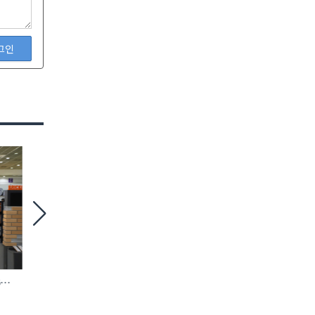
그인
6
철거 현장 맞춤형 ‘모듈 방호 비계’ 등장
에바, AI 충전 제어 탑재
완속충전기 첫선