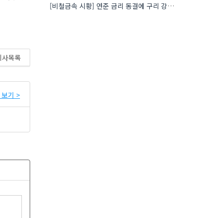
[비철금속 시황] 연준 금리 동결에 구리 강세…공급 부족 우려도 가격 지지
기사목록
보기 >