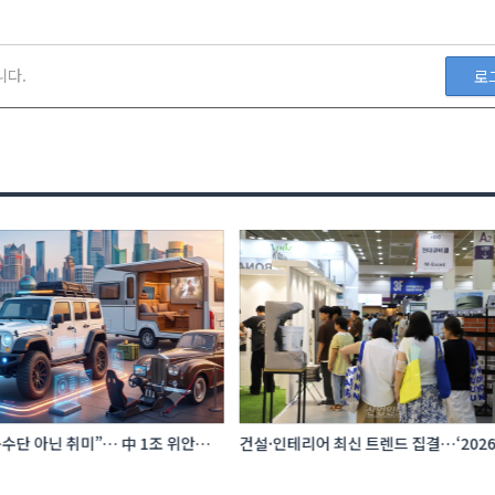
니다.
로
수단 아닌 취미”… 中 1조 위안
건설·인테리어 최신 트렌드 집결…‘202
프터마켓 빗장 풀렸다
코리아빌드위크’