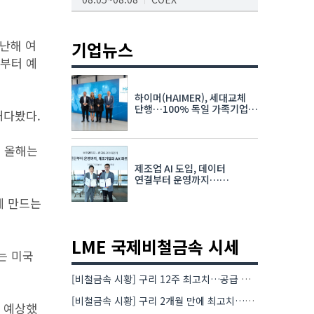
AI서밋서울앤엑스포
08.19~08.21
코엑스
지난해 여
기업뉴스
해부터 예
K-PRINT
08.19~08.22
킨텍스
하이머(HAIMER), 세대교체
자율주행모빌리티산업전
단행…100% 독일 가족기업
내다봤다.
체제 유지 발표
08.25~08.27
코엑스
 올해는
차세대 반도체 패키징 산업전
제조업 AI 도입, 데이터
08.26~08.28
수원컨벤션센터
연결부터 운영까지…
한국요꼬가와전기·VNTG 협력
게 만드는
LME 국제비철금속 시세
는 미국
[비철금속 시황] 구리 12주 최고치…공급 부족 우려에 강세
[비철금속 시황] 구리 2개월 만에 최고치…재고 감소에 공급 부족 우려 확대
고 예상했