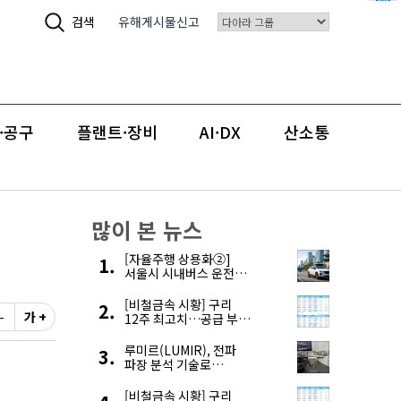
검색
유해게시물신고
·공구
플랜트·장비
AI·DX
산소통
많이 본 뉴스
[자율주행 상용화②]
서울시 시내버스 운전자
부족, 자율주행으로
해결한다
[비철금속 시황] 구리
-
가 +
12주 최고치…공급 부족
우려에 강세
루미르(LUMIR), 전파
파장 분석 기술로
‘광학위성’ 한계 극복
[비철금속 시황] 구리