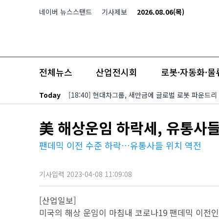
본문 바로가기
네이버 뉴스스탠드
기사제보
2026.08.06(목)
전체뉴스
산업전시회
로봇·자동화·물
Today
[18:40] 현대차그룹, 새만금에 글로벌 로봇 파운드리
美 해상운임 하락세, 유통사들
팬데믹 이전 수준 하락…유통사들 위치 역전
기사입력 2023-04-08 11:09:08
[산업일보]
미국의 해상 운임이 마침내 코로나19 팬데믹 이전인 