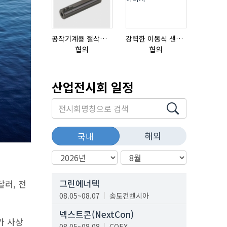
공작기계용 절삭공구, 슬리브(SLEEVE)
강력한 이동식 샌딩기 / 고급 이태리 IBIX샌드블라스터
협의
협의
협의
산업전시회 일정
해외
국내
그린에너텍
달러, 전
08.05~08.07
송도컨벤시아
넥스트콘(NextCon)
가 사상
08.05~08.08
COEX