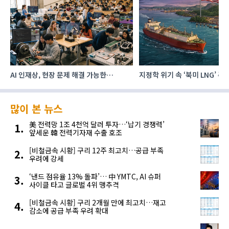
AI 인재상, 현장 문제 해결 가능한
지정학 위기 속 ‘북미 LNG’ 
‘융합형’으로 다층화
주요 에너지 공급처로 확보해
많이 본 뉴스
美 전력망 1조 4천억 달러 투자…‘납기 경쟁력’
앞세운 韓 전력기자재 수출 호조
[비철금속 시황] 구리 12주 최고치…공급 부족
우려에 강세
‘낸드 점유율 13% 돌파’… 中 YMTC, AI 슈퍼
사이클 타고 글로벌 4위 맹추격
[비철금속 시황] 구리 2개월 만에 최고치…재고
감소에 공급 부족 우려 확대