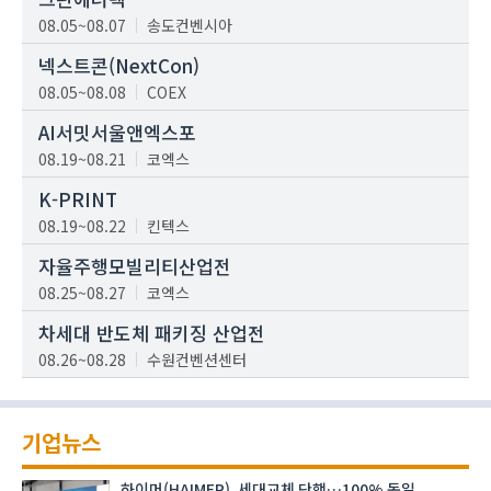
08.05~08.07
송도컨벤시아
넥스트콘(NextCon)
08.05~08.08
COEX
AI서밋서울앤엑스포
08.19~08.21
코엑스
K-PRINT
08.19~08.22
킨텍스
자율주행모빌리티산업전
08.25~08.27
코엑스
차세대 반도체 패키징 산업전
08.26~08.28
수원컨벤션센터
기업뉴스
하이머(HAIMER), 세대교체 단행…100% 독일