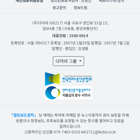
개인정보취급방침
청소년보호책임자 : 안영건
제휴미디어/문의
광고문의
정보드림
(주)다아라
(08217) 서울 구로구 경인로 53길 15,
업무A동 7층 (구로동, 중앙유통단지)
대표전화 : 1588-0914
등록번호 : 서울 아00317
등록일 : 2007년 1월29일
발행일 : 2007년 7월 2일
발행인 · 편집인 : 김영환
다아라 그룹
「열린보도원칙」
당 매체는 독자와 취재원 등 뉴스이용자의 권리 보장을 위해
반론이나 정정보도, 추후보도를 요청할 수 있는 창구를 열어두고 있음을
알려드립니다.
고충처리인 김인환 070-7465-0510 kih2711@kidd.co.kr