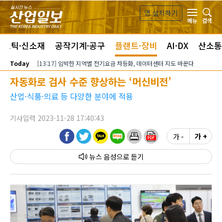
본문 바로가기
앱 설치하기
검색
메뉴
라스틱·신소재
공작기계·공구
플랜트·장비
AI·DX
산소통
Today
[13:17] 임박한 지역별 전기요금 차등화, 데이터센터 지도 바꾼다
자동화로 검사 수준 향상하는 ‘머신비전’
산업·식품·의료 등 다양한 분야에 적용
기사입력 2023-11-28 17:40:43
가 -
가 +
뉴스 음성