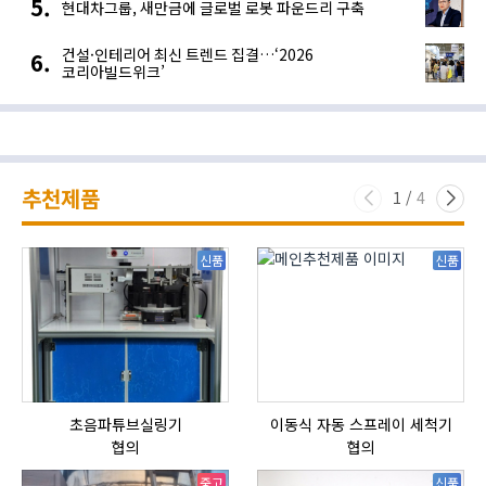
현대차그룹, 새만금에 글로벌 로봇 파운드리 구축
건설·인테리어 최신 트렌드 집결…‘2026
코리아빌드위크’
추천제품
1
/
4
신품
신품
초음파튜브실링기
이동식 자동 스프레이 세척기
협의
협의
중고
신품