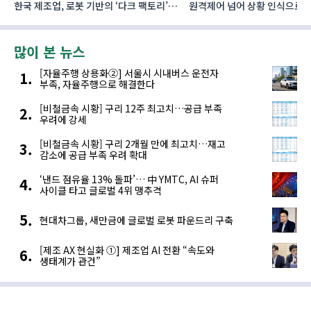
한국 제조업, 로봇 기반의 ‘다크 팩토리’로
원격제어 넘어 상황 인식으로, 
성장해야
향하는 AI·디지털기술
많이 본 뉴스
[자율주행 상용화②] 서울시 시내버스 운전자
부족, 자율주행으로 해결한다
[비철금속 시황] 구리 12주 최고치…공급 부족
우려에 강세
[비철금속 시황] 구리 2개월 만에 최고치…재고
감소에 공급 부족 우려 확대
‘낸드 점유율 13% 돌파’… 中 YMTC, AI 슈퍼
사이클 타고 글로벌 4위 맹추격
현대차그룹, 새만금에 글로벌 로봇 파운드리 구축
[제조 AX 현실화 ①] 제조업 AI 전환 “속도와
생태계가 관건”