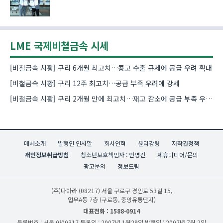
LME 국제비철금속 시세
[비철금속 시황] 구리 6개월 최고치…콩고 수출 규제에 공급 우려 확대
[비철금속 시황] 구리 12주 최고치…공급 부족 우려에 강세
[비철금속 시황] 구리 2개월 만에 최고치…재고 감소에 공급 부족 우려 확대
매체소개
발행인 인사말
회사연혁
윤리강령
저작권정책
개인정보취급방침
청소년보호책임자 : 안영건
제휴미디어/문의
광고문의
정보드림
(주)다아라
(08217) 서울 구로구 경인로 53길 15,
업무A동 7층 (구로동, 중앙유통단지)
대표전화 : 1588-0914
등록번호 : 서울 아00317
등록일 : 2007년 1월29일
발행일 : 2007년 7월 2일