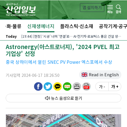
본문 바로가기
앱 설치하기
검색
메뉴
자동화·물류
신재생에너지
플라스틱·신소재
공작기계·공
Today
[19:44] [현장] ‘시공’ 너머 ‘연결’로… AI·전기차·로보틱스 품은 건설 생태계
Astronergy(아스트로너지), '2024 PVEL 최고
기업상' 선정
중국 상하이에서 열린 SNEC PV Power 엑스포에서 수상
Read in English
기사입력 2024-06-17 18:26:50
가 -
가 +
뉴스 음성