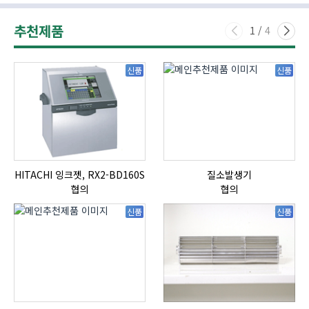
추천제품
1
/
4
신품
신품
HITACHI 잉크젯, RX2-BD160S
질소발생기
협의
협의
신품
신품