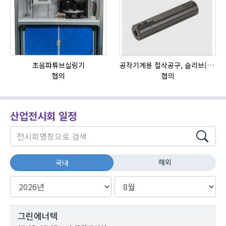
초음파튜브실링기
공작기계용 절삭공구, 슬리브(SLEEVE)
자
협의
협의
산업전시회 일정
해외
국내
그린에너텍