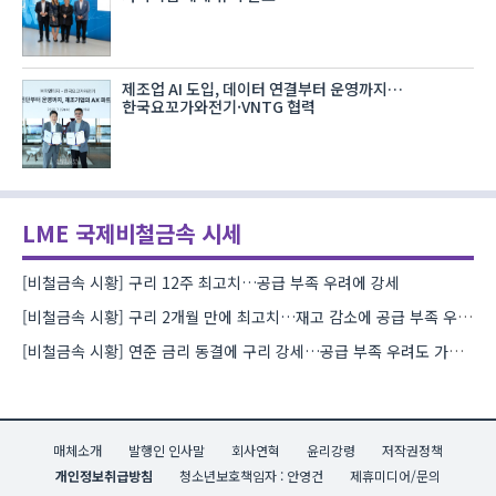
제조업 AI 도입, 데이터 연결부터 운영까지…
한국요꼬가와전기·VNTG 협력
LME 국제비철금속 시세
[비철금속 시황] 구리 12주 최고치…공급 부족 우려에 강세
[비철금속 시황] 구리 2개월 만에 최고치…재고 감소에 공급 부족 우려 확대
[비철금속 시황] 연준 금리 동결에 구리 강세…공급 부족 우려도 가격 지지
매체소개
발행인 인사말
회사연혁
윤리강령
저작권정책
개인정보취급방침
청소년보호책임자 : 안영건
제휴미디어/문의