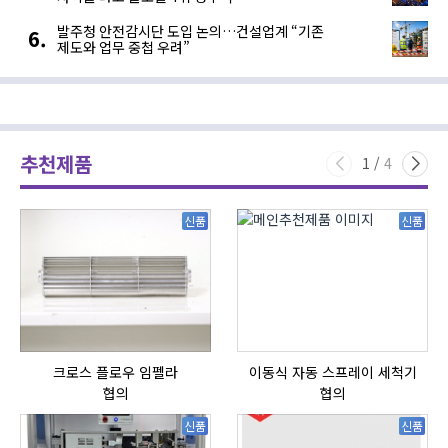
발주청 안전감시단 도입 논의…건설업계 “기존
제도와 업무 중첩 우려”
추천제품
1
/
4
신품
신품
크로스 플로우 임펠라
이동식 자동 스프레이 세척기
HI
협의
협의
신품
신품