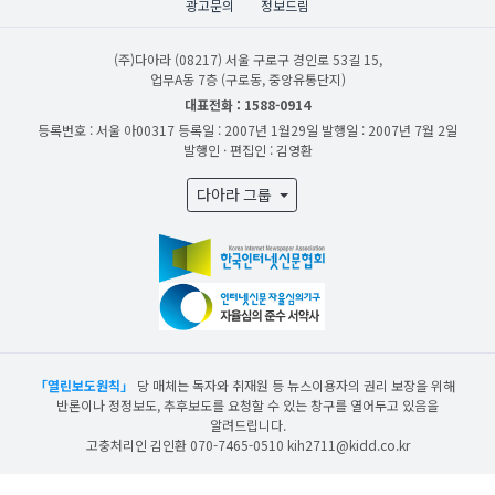
광고문의
정보드림
(주)다아라
(08217) 서울 구로구 경인로 53길 15,
업무A동 7층 (구로동, 중앙유통단지)
대표전화 : 1588-0914
등록번호 : 서울 아00317
등록일 : 2007년 1월29일
발행일 : 2007년 7월 2일
발행인 · 편집인 : 김영환
다아라 그룹
「열린보도원칙」
당 매체는 독자와 취재원 등 뉴스이용자의 권리 보장을 위해
반론이나 정정보도, 추후보도를 요청할 수 있는 창구를 열어두고 있음을
알려드립니다.
고충처리인 김인환 070-7465-0510 kih2711@kidd.co.kr
산업일보의 사전동의 없이 뉴스 및 콘텐츠를 무단 사용할 경우 저작권법과 관련 법에