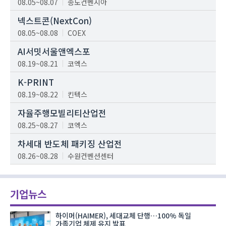
08.05~08.07
송도컨벤시아
넥스트콘(NextCon)
08.05~08.08
COEX
AI서밋서울앤엑스포
08.19~08.21
코엑스
K-PRINT
08.19~08.22
킨텍스
자율주행모빌리티산업전
08.25~08.27
코엑스
차세대 반도체 패키징 산업전
08.26~08.28
수원컨벤션센터
기업뉴스
하이머(HAIMER), 세대교체 단행…100% 독일
가족기업 체제 유지 발표