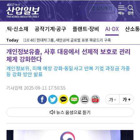
본문 바로가기
앱 설치하기
검색
메뉴
라스틱·신소재
공작기계·공구
플랜트·장비
AI·DX
산소통
Today
[18:40] 현대차그룹, 새만금에 글로벌 로봇 파운드리 구축
개인정보유출, 사후 대응에서 선제적 보호로 관리
체계 강화한다
개인정보위, 피해 예방 강화·동일사고 반복 기업 과징금 가중
등 강화 방안 발표
기사입력 2025-09-11 17:50:55
가 -
가 +
뉴스 음성