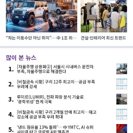
“차는 이동수단 아닌 취미”… 中 1조 위안
건설·인테리어 최신 트렌드 집결
자동차 애프터마켓 빗장 풀렸다
코리아빌드위크’
많이 본 뉴스
[자율주행 상용화②] 서울시 시내버스 운전자
부족, 자율주행으로 해결한다
[비철금속 시황] 구리 12주 최고치…공급 부족
우려에 강세
루미르(LUMIR), 전파 파장 분석 기술로
‘광학위성’ 한계 극복
[비철금속 시황] 구리 2개월 만에 최고치…재고
감소에 공급 부족 우려 확대
‘낸드 점유율 13% 돌파’… 中 YMTC, AI 슈퍼
사이클 타고 글로벌 4위 맹추격