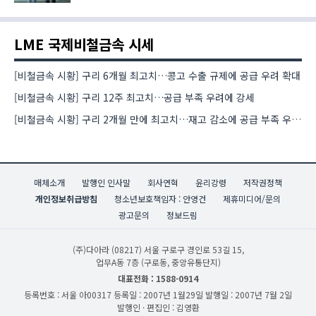
LME 국제비철금속 시세
[비철금속 시황] 구리 6개월 최고치…콩고 수출 규제에 공급 우려 확대
[비철금속 시황] 구리 12주 최고치…공급 부족 우려에 강세
[비철금속 시황] 구리 2개월 만에 최고치…재고 감소에 공급 부족 우려 확대
매체소개
발행인 인사말
회사연혁
윤리강령
저작권정책
개인정보취급방침
청소년보호책임자 : 안영건
제휴미디어/문의
광고문의
정보드림
(주)다아라
(08217) 서울 구로구 경인로 53길 15,
업무A동 7층 (구로동, 중앙유통단지)
대표전화 : 1588-0914
등록번호 : 서울 아00317
등록일 : 2007년 1월29일
발행일 : 2007년 7월 2일
발행인 · 편집인 : 김영환