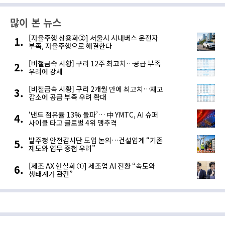
많이 본 뉴스
[자율주행 상용화②] 서울시 시내버스 운전자
부족, 자율주행으로 해결한다
[비철금속 시황] 구리 12주 최고치…공급 부족
우려에 강세
[비철금속 시황] 구리 2개월 만에 최고치…재고
감소에 공급 부족 우려 확대
‘낸드 점유율 13% 돌파’… 中 YMTC, AI 슈퍼
사이클 타고 글로벌 4위 맹추격
발주청 안전감시단 도입 논의…건설업계 “기존
제도와 업무 중첩 우려”
[제조 AX 현실화 ①] 제조업 AI 전환 “속도와
생태계가 관건”