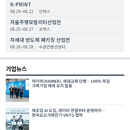
K-PRINT
08.19~08.22
킨텍스
자율주행모빌리티산업전
08.25~08.27
코엑스
차세대 반도체 패키징 산업전
08.26~08.28
수원컨벤션센터
기업뉴스
하이머(HAIMER), 세대교체 단행…100% 독일
가족기업 체제 유지 발표
제조업 AI 도입, 데이터 연결부터 운영까지…
한국요꼬가와전기·VNTG 협력