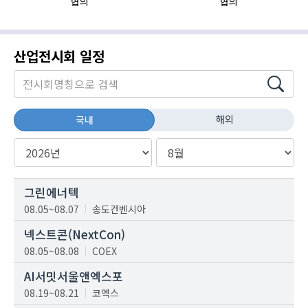
협의
협의
산업전시회 일정
해외
국내
그린에너텍
08.05~08.07
송도컨벤시아
넥스트콘(NextCon)
08.05~08.08
COEX
AI서밋서울앤엑스포
08.19~08.21
코엑스