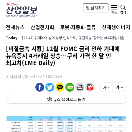
본문 바로가기
앱 설치하기
검색
메뉴
전체뉴스
산업전시회
로봇·자동화·물류
신재생에너지
Today
[12:47] 원격제어 넘어 상황 인식으로, ‘공간지능’ 향하는 AI·디지털기술
[비철금속 시황] 12월 FOMC 금리 인하 기대에
뉴욕증시 4거래일 상승…구리 가격 한 달 만
최고치(LME Daily)
기사입력 2025-11-27 10:37:36
가 -
가 +
뉴스 음성