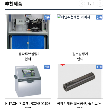
추천제품
1
/
4
신품
신품
초음파튜브실링기
질소발생기
협의
협의
신품
신품
HITACHI 잉크젯, RX2-BD160S
공작기계용 절삭공구, 슬리브(SLEEVE)