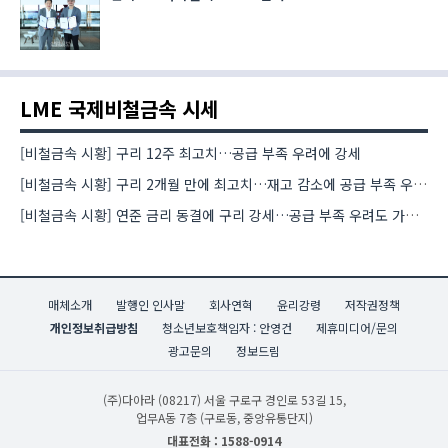
LME 국제비철금속 시세
[비철금속 시황] 구리 12주 최고치…공급 부족 우려에 강세
[비철금속 시황] 구리 2개월 만에 최고치…재고 감소에 공급 부족 우려 확대
[비철금속 시황] 연준 금리 동결에 구리 강세…공급 부족 우려도 가격 지지
매체소개
발행인 인사말
회사연혁
윤리강령
저작권정책
개인정보취급방침
청소년보호책임자 : 안영건
제휴미디어/문의
광고문의
정보드림
(주)다아라
(08217) 서울 구로구 경인로 53길 15,
업무A동 7층 (구로동, 중앙유통단지)
대표전화 : 1588-0914