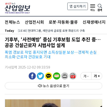
본문 바로가기
앱 설치하기
검색
메뉴
전체뉴스
산업전시회
로봇·자동화·물류
신재생에너지
Today
[18:40] 현대차그룹, 새만금에 글로벌 로봇 파운드리 구축
기후부, ‘사전예방’ 중심 기후보험 도입 추진 중…
공공 건설근로자 시범사업 설계
폭염 경보로 작업 중지되면 소득상실분 보상…경제적 손실
최소화·근로자 건강보호 기대
기사입력 2025-12-02 09:33:59
가 -
가 +
뉴스 음성