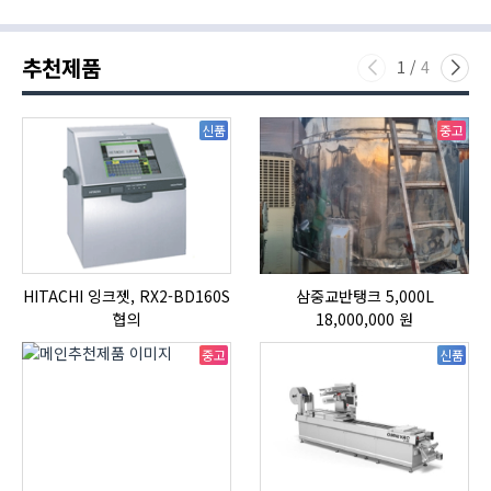
추천제품
1
/
4
신품
중고
HITACHI 잉크젯, RX2-BD160S
삼중교반탱크 5,000L
자
협의
18,000,000 원
중고
신품