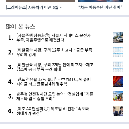
[그래픽뉴스] 자동차가 이끈 6월
“차는 이동수단 아닌 취미”… 
산업활동…생산·소비·투자 모두 증가
자동차 애프터마켓 빗장 풀렸
많이 본 뉴스
[자율주행 상용화②] 서울시 시내버스 운전자
부족, 자율주행으로 해결한다
[비철금속 시황] 구리 12주 최고치…공급 부족
우려에 강세
[비철금속 시황] 구리 2개월 만에 최고치…재고
감소에 공급 부족 우려 확대
‘낸드 점유율 13% 돌파’… 中 YMTC, AI 슈퍼
사이클 타고 글로벌 4위 맹추격
발주청 안전감시단 도입 논의…건설업계 “기존
제도와 업무 중첩 우려”
[제조 AX 현실화 ①] 제조업 AI 전환 “속도와
생태계가 관건”