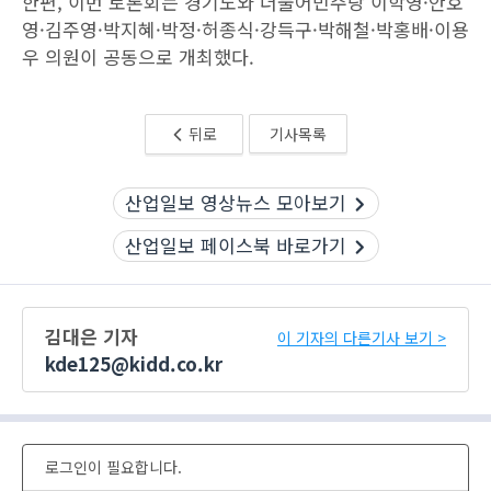
한편, 이번 토론회는 경기도와 더불어민주당 이학영·안호
영·김주영·박지혜·박정·허종식·강득구·박해철·박홍배·이용
우 의원이 공동으로 개최했다.
뒤로
기사목록
산업일보 영상뉴스 모아보기
산업일보 페이스북 바로가기
김대은 기자
이 기자의 다른기사 보기 >
kde125@kidd.co.kr
로그인이 필요합니다.