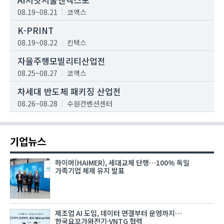
08.19~08.21
코엑스
K-PRINT
08.19~08.22
킨텍스
자율주행모빌리티산업전
08.25~08.27
코엑스
차세대 반도체 패키징 산업전
08.26~08.28
수원컨벤션센터
기업뉴스
하이머(HAIMER), 세대교체 단행…100% 독일
가족기업 체제 유지 발표
제조업 AI 도입, 데이터 연결부터 운영까지…
한국요꼬가와전기·VNTG 협력