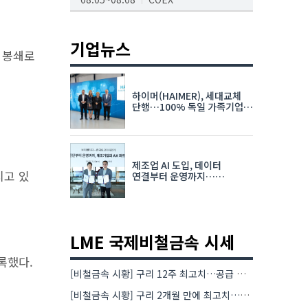
AI서밋서울앤엑스포
08.19~08.21
코엑스
기업뉴스
 봉쇄로
K-PRINT
08.19~08.22
킨텍스
하이머(HAIMER), 세대교체
자율주행모빌리티산업전
단행…100% 독일 가족기업
체제 유지 발표
08.25~08.27
코엑스
차세대 반도체 패키징 산업전
제조업 AI 도입, 데이터
08.26~08.28
수원컨벤션센터
지고 있
연결부터 운영까지…
한국요꼬가와전기·VNTG 협력
LME 국제비철금속 시세
록했다.
[비철금속 시황] 구리 12주 최고치…공급 부족 우려에 강세
[비철금속 시황] 구리 2개월 만에 최고치…재고 감소에 공급 부족 우려 확대