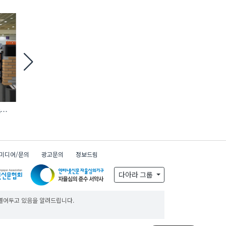
6
철거 현장 맞춤형 ‘모듈 방호 비계’ 등장
에바, AI 충전 제어 탑재
완속충전기 첫선
미디어/문의
광고문의
정보드림
다아라 그룹
 열어두고 있음을 알려드립니다.