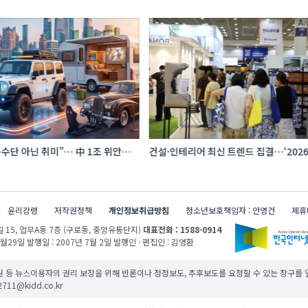
수단 아닌 취미”… 中 1조 위안
건설·인테리어 최신 트렌드 집결…‘202
프터마켓 빗장 풀렸다
코리아빌드위크’
윤리강령
저작권정책
개인정보취급방침
청소년보호책임자 : 안영건
제휴
 15,
업무A동 7층 (구로동, 중앙유통단지)
대표전화 : 1588-0914
1월29일
발행일 : 2007년 7월 2일
발행인 · 편집인 : 김영환
 등 뉴스이용자의 권리 보장을 위해 반론이나 정정보도, 추후보도를 요청할 수 있는 창구를
11@kidd.co.kr