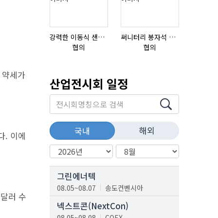
강력한 이동식 샌딩기 / 고급 이태리 IBIX샌드블라스터
써니터리 봉자석 세트 SPECIAL , 봉자석 , 자석봉 , 호퍼용자석 , 전자석
협의
협의
협의
러 약세가
산업전시회 일정
해외
국내
다. 이에
그린에너텍
08.05~08.07
송도컨벤시아
1달러 수
넥스트콘(NextCon)
08.05~08.08
COEX