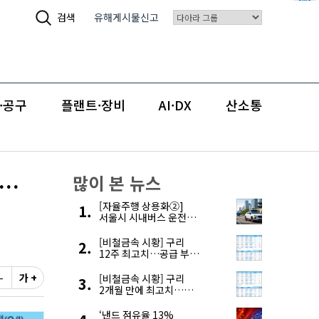
검색
유해게시물신고
·공구
플랜트·장비
AI·DX
산소통
속…
많이 본 뉴스
[자율주행 상용화②]
서울시 시내버스 운전자
부족, 자율주행으로
해결한다
[비철금속 시황] 구리
12주 최고치…공급 부족
우려에 강세
-
가 +
[비철금속 시황] 구리
2개월 만에 최고치…
재고 감소에 공급 부족
우려 확대
‘낸드 점유율 13%