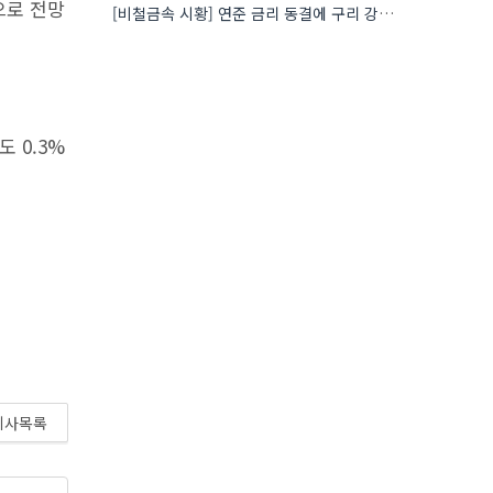
으로 전망
[비철금속 시황] 연준 금리 동결에 구리 강세…공급 부족 우려도 가격 지지
도 0.3%
기사목록