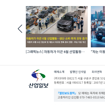
 로봇 파운드리
[그래픽뉴스] 자동차가 이끈 6월 산업활동…
“차는 이동
생산·소비·투자 모두 증가
자동차 애
매체소개
발행인 인사말
회사연혁
(주)다아라
(08217) 서울 구로구 경인로 53길
등록번호 : 서울 아00317
등록일 : 2007년 
「열린보도원칙」
당 매체는 독자와 취재원
고충처리인 김인환 070-7465-0510 kih27