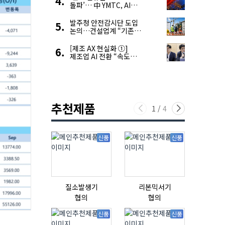
돌파’… 中 YMTC, AI
슈퍼 사이클 타고 글로벌
4위 맹추격
발주청 안전감시단 도입
논의…건설업계 “기존
제도와 업무 중첩 우려”
[제조 AX 현실화 ①]
제조업 AI 전환 “속도와
생태계가 관건”
추천제품
1
/
4
신품
신품
질소발생기
리본믹서기
협의
협의
18,000,0
신품
신품