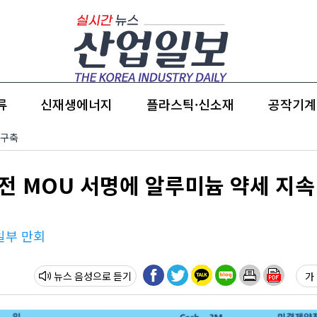
류
신재생에너지
플라스틱·신소재
공작기계
 구축
종전 MOU 서명에 알루미늄 약세 지
일부 만회
뉴스 음성
가 