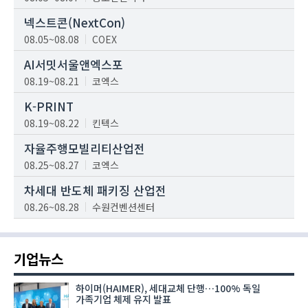
넥스트콘(NextCon)
08.05~08.08
COEX
AI서밋서울앤엑스포
08.19~08.21
코엑스
K-PRINT
08.19~08.22
킨텍스
자율주행모빌리티산업전
08.25~08.27
코엑스
차세대 반도체 패키징 산업전
08.26~08.28
수원컨벤션센터
기업뉴스
하이머(HAIMER), 세대교체 단행…100% 독일
가족기업 체제 유지 발표