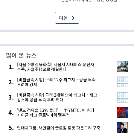
거친다. 그 가운데 가장 앞단에서는
기계 구조와 구동부의 성능을 결정하는
다음
철강 소재가 공급된다. 자동차의
구동축과 산업기계의 회전축, 조선
기자재의 핵심 구조물 역시 일정한
강도와 정밀..
많이 본 뉴스
[자율주행 상용화②] 서울시 시내버스 운전자
부족, 자율주행으로 해결한다
[비철금속 시황] 구리 12주 최고치…공급 부족
우려에 강세
[비철금속 시황] 구리 2개월 만에 최고치…재고
감소에 공급 부족 우려 확대
‘낸드 점유율 13% 돌파’… 中 YMTC, AI 슈퍼
사이클 타고 글로벌 4위 맹추격
현대차그룹, 새만금에 글로벌 로봇 파운드리 구축