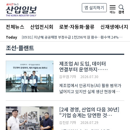
본문 바로가기
앱 설치하기
검색
메뉴
전체뉴스
산업전시회
로봇·자동화·물류
신재생에너지
Today
[09:01] 지난해 공공재정 부정수급 1천296억 원 환수…환수액 24% 증가
조선·플랜트
제조업 AI 도입, 데이터
연결부터 운영까지…
한국요꼬가와전기·VNTG 협력
김우겸 기자
2026.07.30
제조업에서 인공지능(AI) 활용 범위가
넓어지고 있지만 실제 생산 현장에
적용하려면 해결해야 할 과제가 적지
않다. 전사 정보기술(IT) 시스템과
[2세 경영, 산업의 다음 30년]
생산설비를 다루는 운영기술(OT)
“기업 승계는 당연한 것
영역이 각각 운영되는 경우가 많아,
아냐”…‘실력’으로 승계 이뤄낸
기업이 보유한 데이터를 AI가 ..
김진성 기자
2026.07.29
에스엠디(SMD) 이수 대표이사