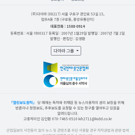
(주)다아라
(08217) 서울 구로구 경인로 53길 15,
업무A동 7층 (구로동, 중앙유통단지)
대표전화 : 1588-0914
등록번호 : 서울 아00317
등록일 : 2007년 1월29일
발행일 : 2007년 7월 2일
발행인 · 편집인 : 김영환
다아라 그룹
「열린보도원칙」
당 매체는 독자와 취재원 등 뉴스이용자의 권리 보장을 위해
반론이나 정정보도, 추후보도를 요청할 수 있는 창구를 열어두고 있음을
알려드립니다.
고충처리인 김인환 070-7465-0510 kih2711@kidd.co.kr
산업일보의 사전동의 없이 뉴스 및 콘텐츠를 무단 사용할 경우 저작권법과 관련 법에