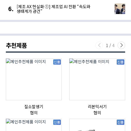
[제조 AX 현실화 ①] 제조업 AI 전환 “속도와
생태계가 관건”
추천제품
1
/
4
신품
신품
질소발생기
리본믹서기
협의
협의
신품
신품