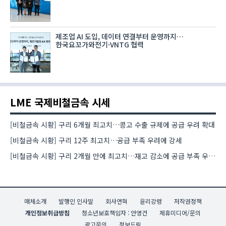
제조업 AI 도입, 데이터 연결부터 운영까지…
한국요꼬가와전기·VNTG 협력
LME 국제비철금속 시세
[비철금속 시황] 구리 6개월 최고치…콩고 수출 규제에 공급 우려 확대
[비철금속 시황] 구리 12주 최고치…공급 부족 우려에 강세
[비철금속 시황] 구리 2개월 만에 최고치…재고 감소에 공급 부족 우려 확대
매체소개
발행인 인사말
회사연혁
윤리강령
저작권정책
개인정보취급방침
청소년보호책임자 : 안영건
제휴미디어/문의
광고문의
정보드림