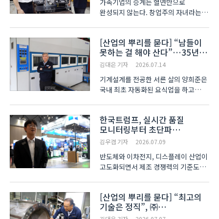
가족기업의 승계는 혈연만으로
완성되지 않는다. 창업주의 자녀라는
사실은 회사를 이어받을 가능성을
열어줄 뿐 경영자의 자격까지
[산업의 뿌리를 묻다] “남들이
보장하지는 않는다. 준비되지 않은
못하는 걸 해야 산다”…35년
승계가 조직의 긴장을 무너뜨리고 기업
세척기 외길 ㈜클레슨
경쟁력을 떨어뜨린 사례도 적지 않다. ..
김대은 기자
2026.07.14
(CLESON)
기계설계를 전공한 서른 살의 양희준은
국내 최초 자동화된 요식업을 하고
싶었다. 식기세척기를 개발하며 익힌
기계 기술로 조리와 배식 과정을
한국트럼프, 실시간 품질
자동화할 생각이었다. 그러나 설비와
모니터링부터 초단파
점포 비용을 계산한 뒤 꿈을 접었고,
레이저까지 공개… AI 기반
그가 다시 붙든 것은 자신..
김우겸 기자
2026.07.09
레이저 제조 고도화 제시
반도체와 이차전지, 디스플레이 산업이
고도화되면서 제조 경쟁력의 기준도
변화하고 있다. 단순히 빠르게 가공하는
것을 넘어 공정 중 발생하는 품질
[산업의 뿌리를 묻다] “최고의
편차를 실시간으로 관리하고, 초미세
기술은 정직”, ㈜
가공의 정밀도를 높이는 기술이 생산
코리아인바이텍 박종호 대표
현장의 핵심 과제로 떠오..
김대은 기자
2026.07.07