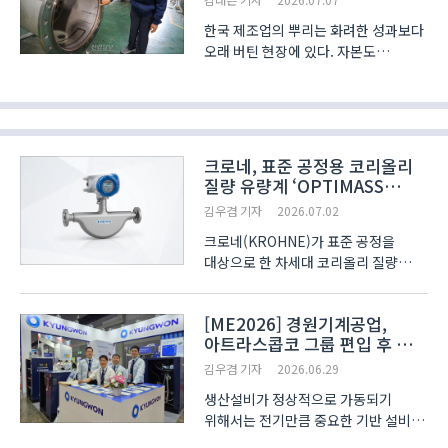
한국 제조업의 뿌리는 화려한 성과보다
오래 버틴 현장에 있다. 자본도
인프라도 부족했던 시절, 1세대 창업
경영인들은 기계를 들여오고 사람을
키우며 시장을 열었다. 산업일보
연중기획 ‘산업의 뿌리를 묻다’는
창업주의 증언을 통해 한국 제조..
크로네, 표준 공정용 코리올리
질량 유량계 ‘OPTIMASS
5400’ 출시… 측정 정확도와
김우겸 기자
2026.07.02
진단 기능 강화
크로네(KROHNE)가 표준 공정을
대상으로 한 차세대 코리올리 질량
유량계 ‘OPTIMASS 5400’을
출시했다. 신제품은 액체와 가스,
[ME2026] 경원기계공업,
슬러리 등 다양한 유체를 대상으로 질량
아트라스콥코 그룹 편입 후 첫
유량뿐 아니라 밀도와 온도, 체적 유량,
해외 무대… 산업용 압축공기
농도, 점도까지 측정할 수 있도..
김우겸 기자
2026.06.29
솔루션 공개
생산설비가 정상적으로 가동되기
위해서는 전기만큼 중요한 기반 설비가
있다. 공장을 움직이는 자동화 장비와