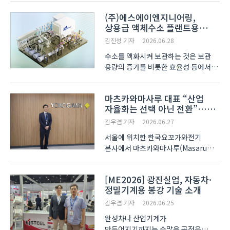
공압 시스템, 생산라인 곳곳에 동력을
(주)에스에이엔지니어링,
공급하는 압축공기다. 제조업이
상용급 액체수소 플랜트용
고도화될수록 압축공기의 품질과
압축기 개발 및 실증 나서
에너지 효율은 생산성은 물론 제품..
김진성 기자
2026.06.28
수소를 액화시켜 보관하는 것은 보관
용량의 증가를 비롯한 효율성 등에서
반드시 필요한 기술이다. 특히, 전
세계적으로 새로운 에너지원 발굴이
마츠카와마사루 대표 “산업
화두가 되고 있는 시점에서
자율화는 선택 아닌 전환”…
수소는한국이 선도할 수 있는 새로운
한국요꼬가와전기, 반도체?
에너지원으로 각광받고 있다. (..
김우겸 기자
2026.06.27
에너지?AI 기반 솔루션 확대
서울에 위치한 한국요꼬가와전기
나선다
본사에서 마츠카와마사루(Masaru
Matsukawa) 대표이사 인터뷰가
진행됐다. 이번 인터뷰에서는 한국 부임
[ME2026] 광진실업, 자동차·
소감과 함께 산업 자율화(Industrial
정밀기계용 봉강 기술 소개
Autonomy), AI 기반 플랜트 운영
전략, 반도체•에너지 산업 대응 방향,
김우겸 기자
2026.06.25
한국..
완성차나 산업기계가
만들어지기까지는 수많은 공정을