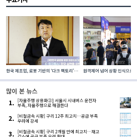
로
원격제어 넘어 상황 인식으로, ‘공간지능’
건설·인테리어 최신 트렌드 집결
향하는 AI·디지털기술
코리아빌드위크’
많이 본 뉴스
[자율주행 상용화②] 서울시 시내버스 운전자
부족, 자율주행으로 해결한다
[비철금속 시황] 구리 12주 최고치…공급 부족
우려에 강세
[비철금속 시황] 구리 2개월 만에 최고치…재고
감소에 공급 부족 우려 확대