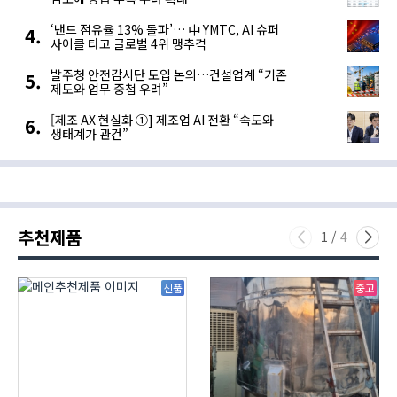
‘낸드 점유율 13% 돌파’… 中 YMTC, AI 슈퍼
사이클 타고 글로벌 4위 맹추격
발주청 안전감시단 도입 논의…건설업계 “기존
제도와 업무 중첩 우려”
[제조 AX 현실화 ①] 제조업 AI 전환 “속도와
생태계가 관건”
추천제품
1
/
4
신품
중고