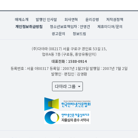
매체소개
발행인 인사말
회사연혁
윤리강령
저작권정책
개인정보취급방침
청소년보호책임자 : 안영건
제휴미디어/문의
광고문의
정보드림
(주)다아라
(08217) 서울 구로구 경인로 53길 15,
업무A동 7층 (구로동, 중앙유통단지)
대표전화 : 1588-0914
등록번호 : 서울 아00317
등록일 : 2007년 1월29일
발행일 : 2007년 7월 2일
발행인 · 편집인 : 김영환
다아라 그룹