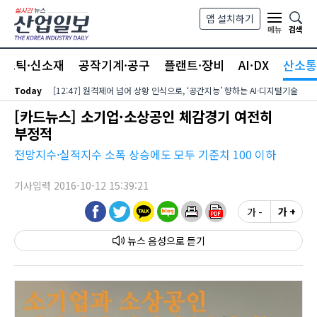
본문 바로가기
앱 설치하기
검색
메뉴
라스틱·신소재
공작기계·공구
플랜트·장비
AI·DX
산소통
Today
[12:47] 원격제어 넘어 상황 인식으로, ‘공간지능’ 향하는 AI·디지털기술
[카드뉴스] 소기업·소상공인 체감경기 여전히
부정적
전망지수·실적지수 소폭 상승에도 모두 기준치 100 이하
기사입력 2016-10-12 15:39:21
가 -
가 +
뉴스 음성