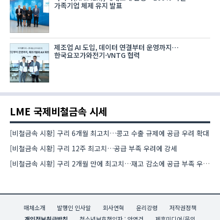
가족기업 체제 유지 발표
제조업 AI 도입, 데이터 연결부터 운영까지…
한국요꼬가와전기·VNTG 협력
LME 국제비철금속 시세
[비철금속 시황] 구리 6개월 최고치…콩고 수출 규제에 공급 우려 확대
[비철금속 시황] 구리 12주 최고치…공급 부족 우려에 강세
[비철금속 시황] 구리 2개월 만에 최고치…재고 감소에 공급 부족 우려 확대
매체소개
발행인 인사말
회사연혁
윤리강령
저작권정책
개인정보취급방침
청소년보호책임자 : 안영건
제휴미디어/문의