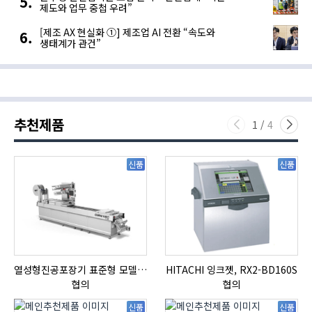
제도와 업무 중첩 우려”
[제조 AX 현실화 ①] 제조업 AI 전환 “속도와
생태계가 관건”
추천제품
1
/
4
신품
신품
열성형진공포장기 표준형 모델 OMNIVAC S-200
HITACHI 잉크젯, RX2-BD160S
협의
협의
신품
신품