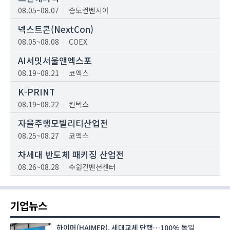
08.05~08.07
송도컨벤시아
넥스트콘(NextCon)
08.05~08.08
COEX
AI서밋서울앤엑스포
08.19~08.21
코엑스
K-PRINT
08.19~08.22
킨텍스
자율주행모빌리티산업전
08.25~08.27
코엑스
차세대 반도체 패키징 산업전
08.26~08.28
수원컨벤션센터
기업뉴스
하이머(HAIMER), 세대교체 단행…100% 독일