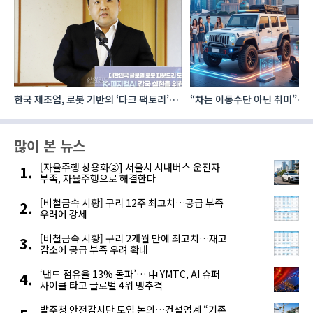
로
“차는 이동수단 아닌 취미”… 中 1조 위안
건설·인테리어 최신 트렌드 집결
자동차 애프터마켓 빗장 풀렸다
코리아빌드위크’
많이 본 뉴스
[자율주행 상용화②] 서울시 시내버스 운전자
부족, 자율주행으로 해결한다
[비철금속 시황] 구리 12주 최고치…공급 부족
우려에 강세
[비철금속 시황] 구리 2개월 만에 최고치…재고
감소에 공급 부족 우려 확대
‘낸드 점유율 13% 돌파’… 中 YMTC, AI 슈퍼
사이클 타고 글로벌 4위 맹추격
발주청 안전감시단 도입 논의…건설업계 “기존