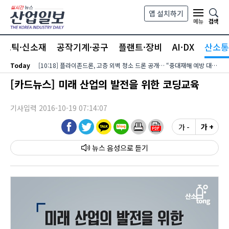
본문 바로가기
앱 설치하기
검색
메뉴
라스틱·신소재
공작기계·공구
플랜트·장비
AI·DX
산소통
Today
[10:18] 플라이존드론, 고층 외벽 청소 드론 공개… “중대재해 예방 대안”
[카드뉴스] 미래 산업의 발전을 위한 코딩교육
기사입력 2016-10-19 07:14:07
가 -
가 +
뉴스 음성