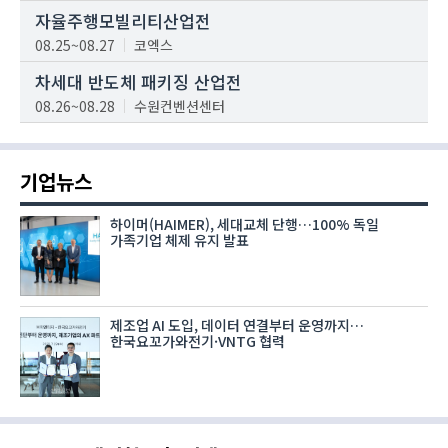
자율주행모빌리티산업전
08.25~08.27
코엑스
차세대 반도체 패키징 산업전
08.26~08.28
수원컨벤션센터
기업뉴스
하이머(HAIMER), 세대교체 단행…100% 독일
가족기업 체제 유지 발표
제조업 AI 도입, 데이터 연결부터 운영까지…
한국요꼬가와전기·VNTG 협력