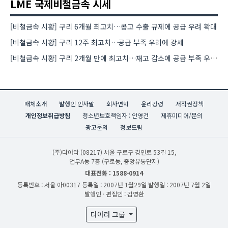
LME 국제비철금속 시세
[비철금속 시황] 구리 6개월 최고치…콩고 수출 규제에 공급 우려 확대
[비철금속 시황] 구리 12주 최고치…공급 부족 우려에 강세
[비철금속 시황] 구리 2개월 만에 최고치…재고 감소에 공급 부족 우려 확대
매체소개
발행인 인사말
회사연혁
윤리강령
저작권정책
개인정보취급방침
청소년보호책임자 : 안영건
제휴미디어/문의
광고문의
정보드림
(주)다아라
(08217) 서울 구로구 경인로 53길 15,
업무A동 7층 (구로동, 중앙유통단지)
대표전화 : 1588-0914
등록번호 : 서울 아00317
등록일 : 2007년 1월29일
발행일 : 2007년 7월 2일
발행인 · 편집인 : 김영환
다아라 그룹