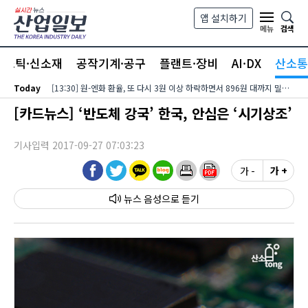
본문 바로가기
앱 설치하기
검색
메뉴
라스틱·신소재
공작기계·공구
플랜트·장비
AI·DX
산소통
Today
[13:30] 원-엔화 환율, 또 다시 3원 이상 하락하면서 896원 대까지 밀려…달러-엔화 환율은 미국 장기금리?유가 동반 상승에 158엔 대로 내려서
[카드뉴스] ‘반도체 강국’ 한국, 안심은 ‘시기상조’
기사입력 2017-09-27 07:03:23
가 -
가 +
뉴스 음성