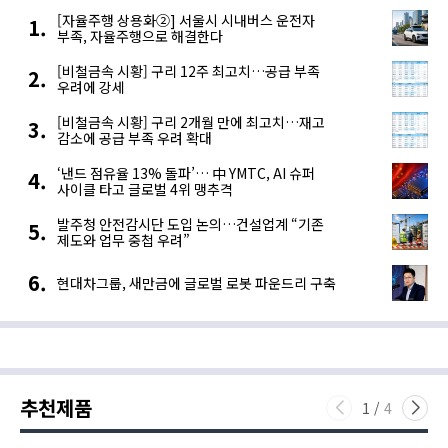
[자율주행 상용화②] 서울시 시내버스 운전자
부족, 자율주행으로 해결한다
[비철금속 시황] 구리 12주 최고치…공급 부족
우려에 강세
[비철금속 시황] 구리 2개월 만에 최고치…재고
감소에 공급 부족 우려 확대
‘낸드 점유율 13% 돌파’… 中 YMTC, AI 슈퍼
사이클 타고 글로벌 4위 맹추격
발주청 안전감시단 도입 논의…건설업계 “기존
제도와 업무 중첩 우려”
현대차그룹, 새만금에 글로벌 로봇 파운드리 구축
추천제품
1
/
4