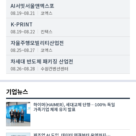
AI서밋서울앤엑스포
08.19~08.21
코엑스
K-PRINT
08.19~08.22
킨텍스
자율주행모빌리티산업전
08.25~08.27
코엑스
차세대 반도체 패키징 산업전
08.26~08.28
수원컨벤션센터
기업뉴스
하이머(HAIMER), 세대교체 단행…100% 독일
가족기업 체제 유지 발표
제조업 AI 도입, 데이터 연결부터 운영까지…