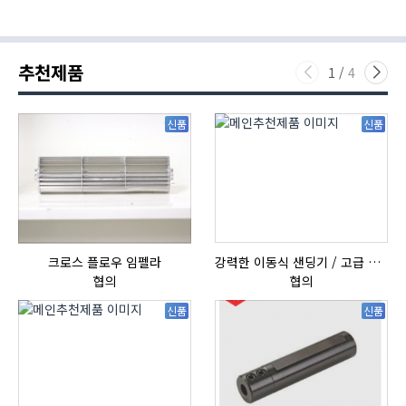
추천제품
1
/
4
신품
신품
크로스 플로우 임펠라
강력한 이동식 샌딩기 / 고급 이태리 IBIX샌드블라스터
협의
협의
신품
신품