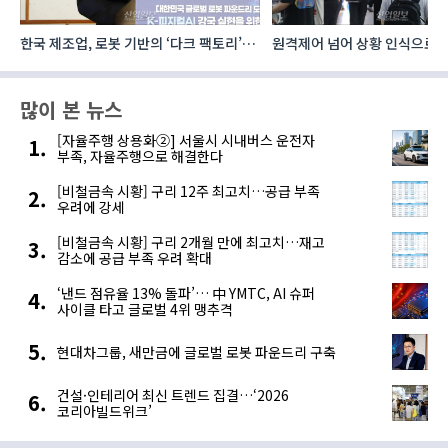
한국 제조업, 로봇 기반의 ‘다크 팩토리’로
원격제어 넘어 상황 인식으로, 
성장해야
향하는 AI·디지털기술
많이 본 뉴스
[자율주행 상용화②] 서울시 시내버스 운전자
부족, 자율주행으로 해결한다
[비철금속 시황] 구리 12주 최고치…공급 부족
우려에 강세
[비철금속 시황] 구리 2개월 만에 최고치…재고
감소에 공급 부족 우려 확대
‘낸드 점유율 13% 돌파’… 中 YMTC, AI 슈퍼
사이클 타고 글로벌 4위 맹추격
현대차그룹, 새만금에 글로벌 로봇 파운드리 구축
건설·인테리어 최신 트렌드 집결…‘2026
코리아빌드위크’