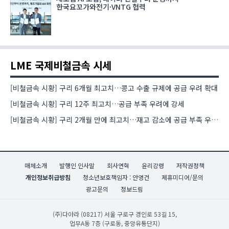
한국요꼬가와전기·VNTG 협력
LME 국제비철금속 시세
[비철금속 시황] 구리 6개월 최고치…콩고 수출 규제에 공급 우려 확대
[비철금속 시황] 구리 12주 최고치…공급 부족 우려에 강세
[비철금속 시황] 구리 2개월 만에 최고치…재고 감소에 공급 부족 우려 확대
매체소개
발행인 인사말
회사연혁
윤리강령
저작권정책
개인정보취급방침
청소년보호책임자 : 안영건
제휴미디어/문의
광고문의
정보드림
(주)다아라
(08217) 서울 구로구 경인로 53길 15,
업무A동 7층 (구로동, 중앙유통단지)