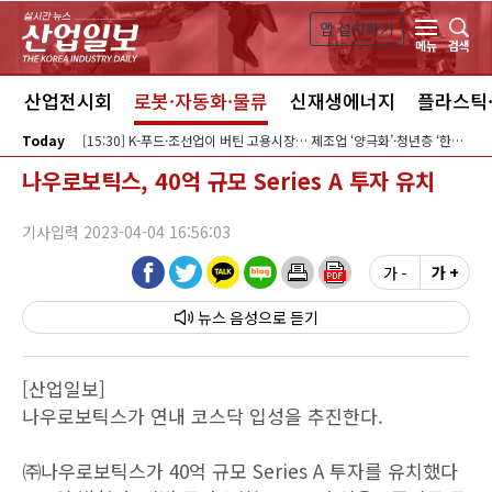
본문 바로가기
앱 설치하기
검색
메뉴
스
산업전시회
로봇·자동화·물류
신재생에너지
플라스틱
Today
[15:30] K-푸드·조선업이 버틴 고용시장… 제조업 ‘양극화’·청년층 ‘한파’ 지속
나우로보틱스, 40억 규모 Series A 투자 유치
기사입력 2023-04-04 16:56:03
가 -
가 +
뉴스 음성
[산업일보]
나우로보틱스가 연내 코스닥 입성을 추진한다.
㈜나우로보틱스가 40억 규모 Series A 투자를 유치했다