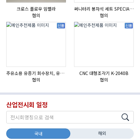
크로스 플로우 임펠라
써니터리 봉자석 세트 SPECIAL , 봉자석 , 자석봉 , 호퍼용자석 , 전자석
협의
협의
신품
신품
주유소용 유증기 회수장치, 유증기 회수장치, 방폭형, 방폭형 유증기 회수장치
CNC 대형조각기 K-2040B
자
협의
협의
산업전시회 일정
해외
국내