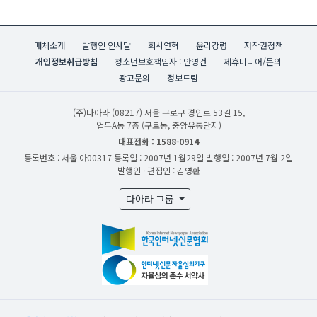
매체소개
발행인 인사말
회사연혁
윤리강령
저작권정책
개인정보취급방침
청소년보호책임자 : 안영건
제휴미디어/문의
광고문의
정보드림
(주)다아라
(08217) 서울 구로구 경인로 53길 15,
업무A동 7층 (구로동, 중앙유통단지)
대표전화 : 1588-0914
등록번호 : 서울 아00317
등록일 : 2007년 1월29일
발행일 : 2007년 7월 2일
발행인 · 편집인 : 김영환
다아라 그룹