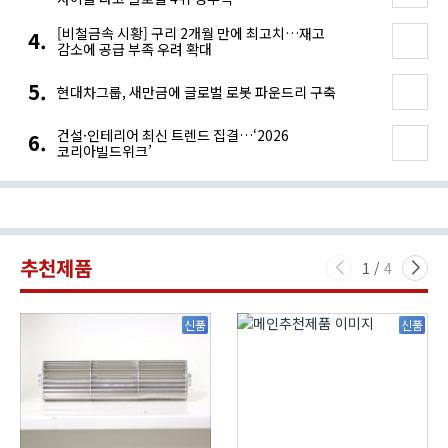
[비철금속 시황] 구리 2개월 만에 최고치…재고
감소에 공급 부족 우려 확대
현대차그룹, 새만금에 글로벌 로봇 파운드리 구축
건설·인테리어 최신 트렌드 집결…‘2026
코리아빌드위크’
추천제품
1
/
4
신품
신품