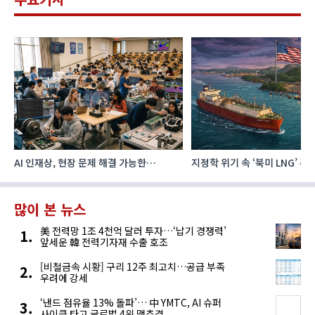
AI 인재상, 현장 문제 해결 가능한
지정학 위기 속 ‘북미 LNG’ 
‘융합형’으로 다층화
주요 에너지 공급처로 확보해
많이 본 뉴스
美 전력망 1조 4천억 달러 투자…‘납기 경쟁력’
앞세운 韓 전력기자재 수출 호조
[비철금속 시황] 구리 12주 최고치…공급 부족
우려에 강세
‘낸드 점유율 13% 돌파’… 中 YMTC, AI 슈퍼
사이클 타고 글로벌 4위 맹추격