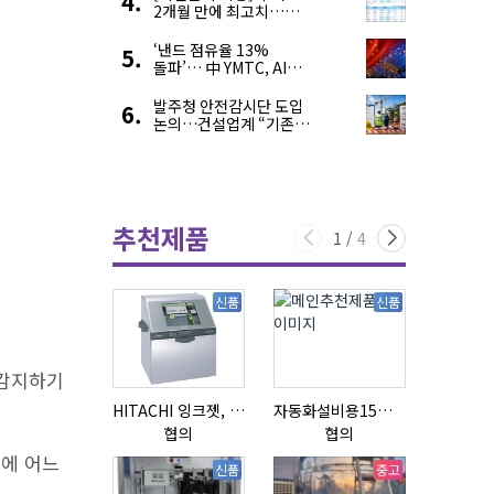
2개월 만에 최고치…
재고 감소에 공급 부족
우려 확대
‘낸드 점유율 13%
돌파’… 中 YMTC, AI
슈퍼 사이클 타고 글로벌
4위 맹추격
발주청 안전감시단 도입
논의…건설업계 “기존
제도와 업무 중첩 우려”
추천제품
1
/
4
신품
신품
 감지하기
HITACHI 잉크젯, RX2-BD160S
자동화설비용15ml자동주입기
협의
협의
협의
문에 어느
신품
중고