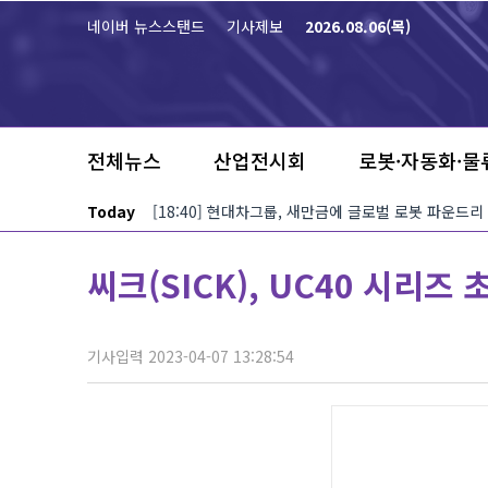
본문 바로가기
네이버 뉴스스탠드
기사제보
2026.08.06(목)
전체뉴스
산업전시회
로봇·자동화·물
Today
[18:40] 현대차그룹, 새만금에 글로벌 로봇 파운드리
씨크(SICK), UC40 시리즈
기사입력 2023-04-07 13:28:54