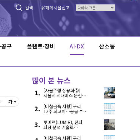
검색
유해게시물신고
·공구
플랜트·장비
AI·DX
산소통
많이 본 뉴스
[자율주행 상용화②]
서울시 시내버스 운전자
부족, 자율주행으로
-
가 +
해결한다
[비철금속 시황] 구리
12주 최고치…공급 부족
우려에 강세
루미르(LUMIR), 전파
파장 분석 기술로
‘광학위성’ 한계 극복
[비철금속 시황] 구리