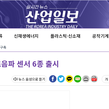
류
신재생에너지
플라스틱·신소재
공작기계
 구축
 초음파 센서 6종 출시
뉴스 음성
가 