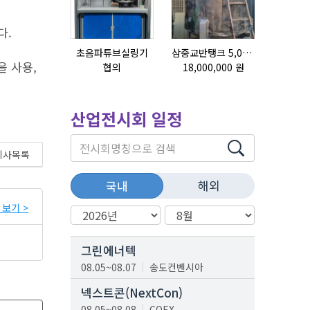
다.
초음파튜브실링기
삼중교반탱크 5,000L
을 사용,
협의
18,000,000 원
협의
산업전시회 일정
기사목록
해외
국내
보기 >
그린에너텍
08.05~08.07
송도컨벤시아
넥스트콘(NextCon)
08.05~08.08
COEX