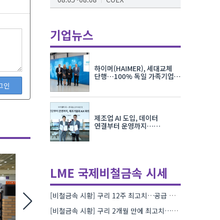
AI서밋서울앤엑스포
08.19~08.21
코엑스
기업뉴스
K-PRINT
08.19~08.22
킨텍스
하이머(HAIMER), 세대교체
자율주행모빌리티산업전
단행…100% 독일 가족기업
체제 유지 발표
그인
08.25~08.27
코엑스
차세대 반도체 패키징 산업전
제조업 AI 도입, 데이터
08.26~08.28
수원컨벤션센터
연결부터 운영까지…
한국요꼬가와전기·VNTG 협력
LME 국제비철금속 시세
[비철금속 시황] 구리 12주 최고치…공급 부족 우려에 강세
[비철금속 시황] 구리 2개월 만에 최고치…재고 감소에 공급 부족 우려 확대