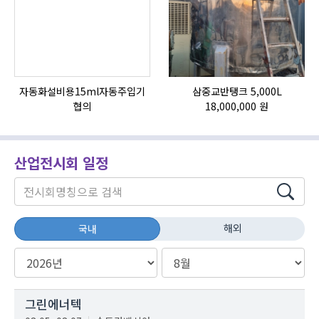
자동화설비용15ml자동주입기
삼중교반탱크 5,000L
협의
18,000,000 원
산업전시회 일정
해외
국내
그린에너텍