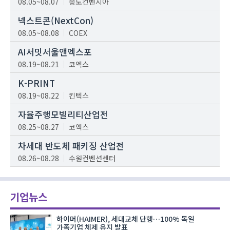
08.05~08.07
송도컨벤시아
넥스트콘(NextCon)
08.05~08.08
COEX
AI서밋서울앤엑스포
08.19~08.21
코엑스
K-PRINT
08.19~08.22
킨텍스
자율주행모빌리티산업전
08.25~08.27
코엑스
차세대 반도체 패키징 산업전
08.26~08.28
수원컨벤션센터
기업뉴스
하이머(HAIMER), 세대교체 단행…100% 독일
가족기업 체제 유지 발표