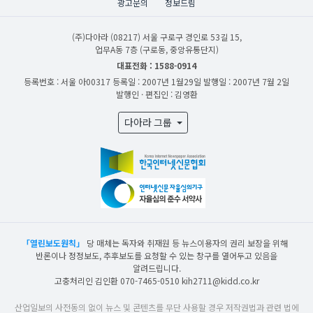
광고문의
정보드림
(주)다아라
(08217) 서울 구로구 경인로 53길 15,
업무A동 7층 (구로동, 중앙유통단지)
대표전화 : 1588-0914
등록번호 : 서울 아00317
등록일 : 2007년 1월29일
발행일 : 2007년 7월 2일
발행인 · 편집인 : 김영환
다아라 그룹
「열린보도원칙」
당 매체는 독자와 취재원 등 뉴스이용자의 권리 보장을 위해
반론이나 정정보도, 추후보도를 요청할 수 있는 창구를 열어두고 있음을
알려드립니다.
고충처리인 김인환 070-7465-0510 kih2711@kidd.co.kr
산업일보의 사전동의 없이 뉴스 및 콘텐츠를 무단 사용할 경우 저작권법과 관련 법에