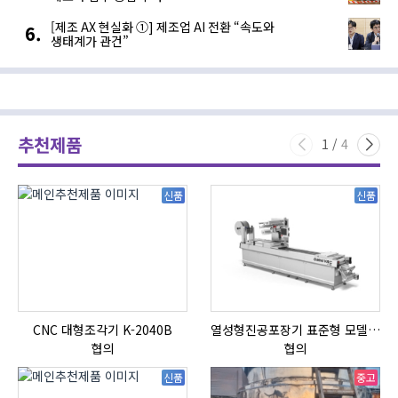
[제조 AX 현실화 ①] 제조업 AI 전환 “속도와
생태계가 관건”
추천제품
1
/
4
신품
신품
CNC 대형조각기 K-2040B
열성형진공포장기 표준형 모델 OMNIVAC S-200
협의
협의
신품
중고