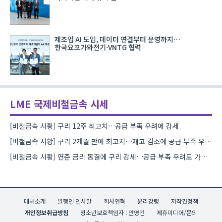
제조업 AI 도입, 데이터 연결부터 운영까지…
한국요꼬가와전기·VNTG 협력
LME 국제비철금속 시세
[비철금속 시황] 구리 12주 최고치…공급 부족 우려에 강세
[비철금속 시황] 구리 2개월 만에 최고치…재고 감소에 공급 부족 우려 확대
[비철금속 시황] 연준 금리 동결에 구리 강세…공급 부족 우려도 가격 지지
매체소개
발행인 인사말
회사연혁
윤리강령
저작권정책
개인정보취급방침
청소년보호책임자 : 안영건
제휴미디어/문의