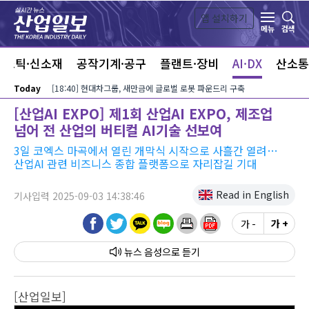
본문 바로가기
앱 설치하기
검색
메뉴
라스틱·신소재
공작기계·공구
플랜트·장비
AI·DX
산소통
Today
[18:40] 현대차그룹, 새만금에 글로벌 로봇 파운드리 구축
[산업AI EXPO] 제1회 산업AI EXPO, 제조업
넘어 전 산업의 버티컬 AI기술 선보여
3일 코엑스 마곡에서 열린 개막식 시작으로 사흘간 열려…
산업AI 관련 비즈니스 종합 플랫폼으로 자리잡길 기대
Read in English
기사입력 2025-09-03 14:38:46
가 -
가 +
뉴스 음성
[산업일보]