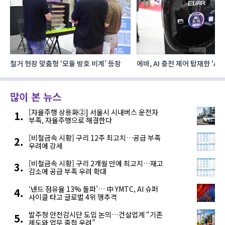
철거 현장 맞춤형 ‘모듈 방호 비계’ 등장
에바, AI 충전 제어 탑재한 ‘AC
MAX’ 완속충전기 첫선
많이 본 뉴스
[자율주행 상용화②] 서울시 시내버스 운전자
부족, 자율주행으로 해결한다
[비철금속 시황] 구리 12주 최고치…공급 부족
우려에 강세
[비철금속 시황] 구리 2개월 만에 최고치…재고
감소에 공급 부족 우려 확대
‘낸드 점유율 13% 돌파’… 中 YMTC, AI 슈퍼
사이클 타고 글로벌 4위 맹추격
발주청 안전감시단 도입 논의…건설업계 “기존
제도와 업무 중첩 우려”