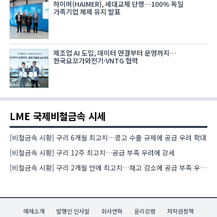
하이머(HAIMER), 세대교체 단행…100% 독일
가족기업 체제 유지 발표
제조업 AI 도입, 데이터 연결부터 운영까지…
한국요꼬가와전기·VNTG 협력
LME 국제비철금속 시세
[비철금속 시황] 구리 6개월 최고치…콩고 수출 규제에 공급 우려 확대
[비철금속 시황] 구리 12주 최고치…공급 부족 우려에 강세
[비철금속 시황] 구리 2개월 만에 최고치…재고 감소에 공급 부족 우려 확대
매체소개
발행인 인사말
회사연혁
윤리강령
저작권정책