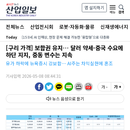
본문 바로가기
앱 설치하기
검색
메뉴
전체뉴스
산업전시회
로봇·자동화·물류
신재생에너지
Today
[15:04] AI 인재상, 현장 문제 해결 가능한 ‘융합형’으로 다층화
[구리 가격] 보합권 유지… 달러 약세·중국 수요에
하단 지지, 중동 변수는 지속
유가 하락에 뉴욕증시 강보합… AI주는 차익실현에 혼조
기사입력 2026-05-08 08:44:31
가 -
가 +
뉴스 음성