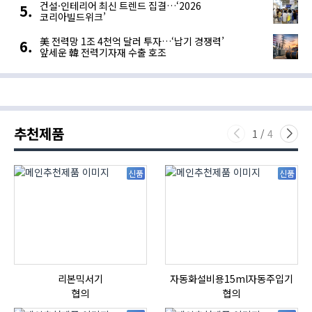
건설·인테리어 최신 트렌드 집결…‘2026
코리아빌드위크’
美 전력망 1조 4천억 달러 투자…‘납기 경쟁력’
앞세운 韓 전력기자재 수출 호조
추천제품
1
/
4
신품
신품
리본믹서기
자동화설비용15ml자동주입기
협의
협의