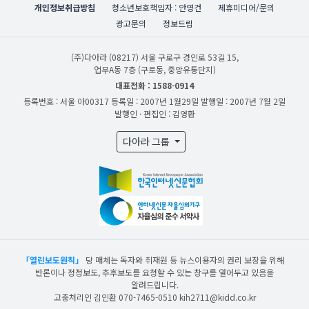
개인정보취급방침
청소년보호책임자 : 안영건
제휴미디어/문의
광고문의
정보드림
(주)다아라
(08217) 서울 구로구 경인로 53길 15,
업무A동 7층 (구로동, 중앙유통단지)
대표전화 : 1588-0914
등록번호 : 서울 아00317
등록일 : 2007년 1월29일
발행일 : 2007년 7월 2일
발행인 · 편집인 : 김영환
다아라 그룹
「열린보도원칙」
당 매체는 독자와 취재원 등 뉴스이용자의 권리 보장을 위해
반론이나 정정보도, 추후보도를 요청할 수 있는 창구를 열어두고 있음을
알려드립니다.
고충처리인 김인환 070-7465-0510 kih2711@kidd.co.kr