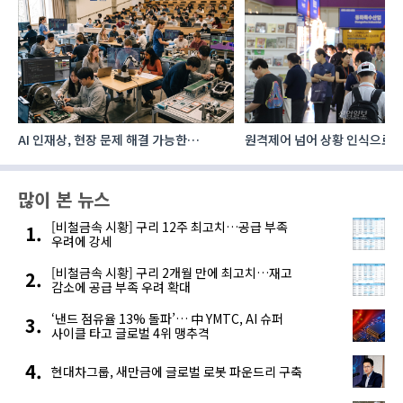
AI 인재상, 현장 문제 해결 가능한
원격제어 넘어 상황 인식으로, 
‘융합형’으로 다층화
향하는 AI·디지털기술
많이 본 뉴스
[비철금속 시황] 구리 12주 최고치…공급 부족
우려에 강세
[비철금속 시황] 구리 2개월 만에 최고치…재고
감소에 공급 부족 우려 확대
‘낸드 점유율 13% 돌파’… 中 YMTC, AI 슈퍼
사이클 타고 글로벌 4위 맹추격
현대차그룹, 새만금에 글로벌 로봇 파운드리 구축