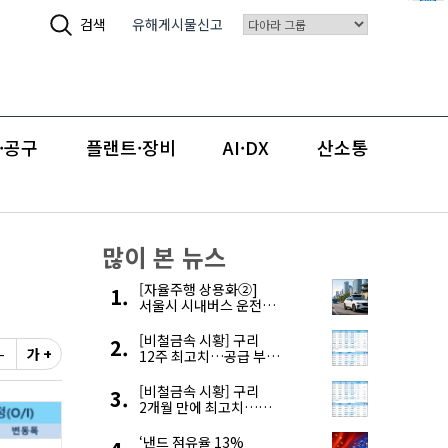
검색
유해게시물신고
·공구
플랜트·장비
AI·DX
산소통
많이 본 뉴스
[자율주행 상용화②]
서울시 시내버스 운전자
부족, 자율주행으로
해결한다
[비철금속 시황] 구리
-
가 +
12주 최고치…공급 부족
우려에 강세
[비철금속 시황] 구리
2개월 만에 최고치…
재고 감소에 공급 부족
우려 확대
‘낸드 점유율 13%