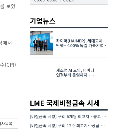
세를 보였
AI서밋서울앤엑스포
08.19~08.21
코엑스
기업뉴스
K-PRINT
08.19~08.22
킨텍스
하이머(HAIMER), 세대교체
이상에서
자율주행모빌리티산업전
단행…100% 독일 가족기업
체제 유지 발표
08.25~08.27
코엑스
차세대 반도체 패키징 산업전
(CPI)
제조업 AI 도입, 데이터
08.26~08.28
수원컨벤션센터
연결부터 운영까지…
한국요꼬가와전기·VNTG 협력
LME 국제비철금속 시세
[비철금속 시황] 구리 6개월 최고치…콩고 수출 규제에 공급 우려 확대
기사목록
[비철금속 시황] 구리 12주 최고치…공급 부족 우려에 강세