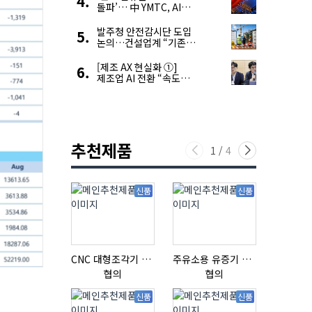
돌파’… 中 YMTC, AI
슈퍼 사이클 타고 글로벌
4위 맹추격
발주청 안전감시단 도입
논의…건설업계 “기존
제도와 업무 중첩 우려”
[제조 AX 현실화 ①]
제조업 AI 전환 “속도와
생태계가 관건”
추천제품
1
/
4
신품
신품
CNC 대형조각기 K-2040B
주유소용 유증기 회수장치, 유증기 회수장치, 방폭형, 방폭형 유증기 회수장치
협의
협의
협의
신품
신품