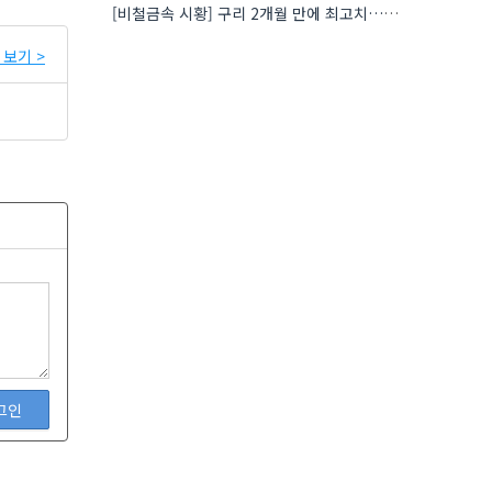
[비철금속 시황] 구리 2개월 만에 최고치…재고 감소에 공급 부족 우려 확대
보기 >
그인