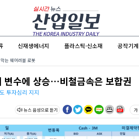
류
신재생에너지
플라스틱·신소재
공작기계
환 막는 웨어러블 로봇
관세 변수에 상승…비철금속은 보합권
도 투자심리 지지
뉴스 음성
가 