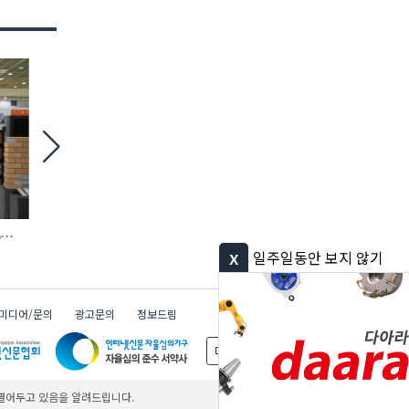
6
철거 현장 맞춤형 ‘모듈 방호 비계’ 등장
에바, AI 충전 제어 탑재
완속충전기 첫선
x
일주일동안 보지 않기
미디어/문의
광고문의
정보드림
다아라 그룹
무료
무료
무료
 열어두고 있음을 알려드립니다.