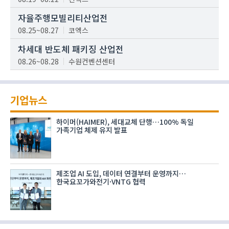
자율주행모빌리티산업전
08.25~08.27
코엑스
차세대 반도체 패키징 산업전
08.26~08.28
수원컨벤션센터
기업뉴스
하이머(HAIMER), 세대교체 단행…100% 독일
가족기업 체제 유지 발표
제조업 AI 도입, 데이터 연결부터 운영까지…
한국요꼬가와전기·VNTG 협력