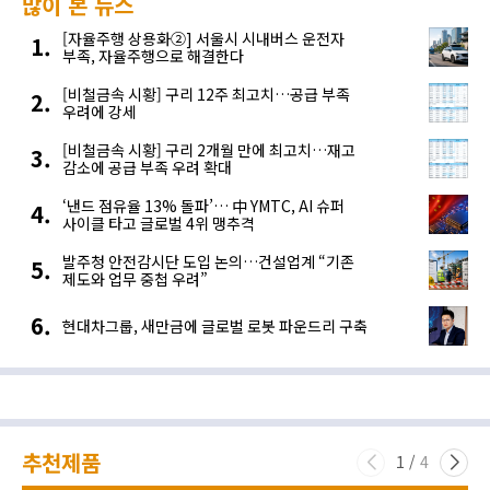
많이 본 뉴스
[자율주행 상용화②] 서울시 시내버스 운전자
부족, 자율주행으로 해결한다
[비철금속 시황] 구리 12주 최고치…공급 부족
우려에 강세
[비철금속 시황] 구리 2개월 만에 최고치…재고
감소에 공급 부족 우려 확대
‘낸드 점유율 13% 돌파’… 中 YMTC, AI 슈퍼
사이클 타고 글로벌 4위 맹추격
발주청 안전감시단 도입 논의…건설업계 “기존
제도와 업무 중첩 우려”
현대차그룹, 새만금에 글로벌 로봇 파운드리 구축
추천제품
1
/
4