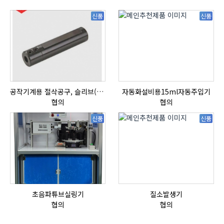
신품
신품
공작기계용 절삭공구, 슬리브(SLEEVE)
자동화설비용15ml자동주입기
협의
협의
신품
신품
초음파튜브실링기
질소발생기
협의
협의