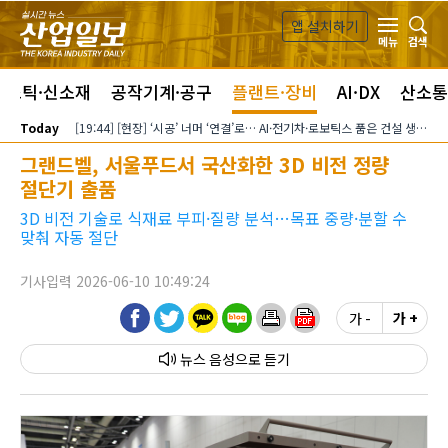
본문 바로가기
앱 설치하기
검색
메뉴
라스틱·신소재
공작기계·공구
플랜트·장비
AI·DX
산소통
Today
[19:44] [현장] ‘시공’ 너머 ‘연결’로… AI·전기차·로보틱스 품은 건설 생태계
그랜드벨, 서울푸드서 국산화한 3D 비전 정량
절단기 출품
3D 비전 기술로 식재료 부피·질량 분석…목표 중량·분할 수
맞춰 자동 절단
기사입력 2026-06-10 10:49:24
가 -
가 +
뉴스 음성