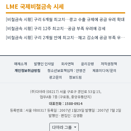
LME 국제비철금속 시세
[비철금속 시황] 구리 6개월 최고치…콩고 수출 규제에 공급 우려 확대
[비철금속 시황] 구리 12주 최고치…공급 부족 우려에 강세
[비철금속 시황] 구리 2개월 만에 최고치…재고 감소에 공급 부족 우려 확대
매체소개
발행인 인사말
회사연혁
윤리강령
저작권정책
개인정보취급방침
청소년보호책임자 : 안영건
제휴미디어/문의
광고문의
정보드림
(주)다아라
(08217) 서울 구로구 경인로 53길 15,
업무A동 7층 (구로동, 중앙유통단지)
대표전화 : 1588-0914
등록번호 : 서울 아00317
등록일 : 2007년 1월29일
발행일 : 2007년 7월 2일
발행인 · 편집인 : 김영환
다아라 그룹