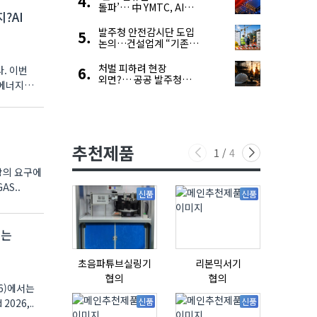
돌파’… 中 YMTC, AI
?AI
슈퍼 사이클 타고 글로벌
4위 맹추격
발주청 안전감시단 도입
논의…건설업계 “기존
제도와 업무 중첩 우려”
처벌 피하려 현장
. 이번
외면?… 공공 발주청
•에너지
안전관리 ‘모순’ 푼다
추천제품
1
/
4
장의 요구에
S..
신품
신품
o는
초음파튜브실링기
리본믹서기
협의
협의
협의
26)에서는
신품
신품
026,..