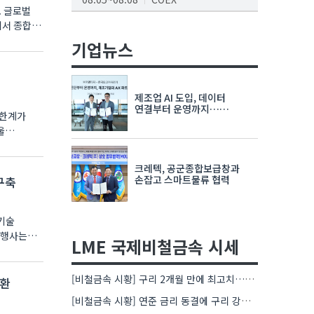
. 글로벌
AI서밋서울앤엑스포
에서 종합
08.19~08.21
코엑스
기업뉴스
K-PRINT
08.19~08.22
킨텍스
제조업 AI 도입, 데이터
자율주행모빌리티산업전
연결부터 운영까지…
 한계가
한국요꼬가와전기·VNTG 협력
08.25~08.27
코엑스
울
차세대 반도체 패키징 산업전
크레텍, 공군종합보급창과
08.26~08.28
수원컨벤션센터
손잡고 스마트물류 협력
구축
 기술
번 행사는
LME 국제비철금속 시세
[비철금속 시황] 구리 2개월 만에 최고치…재고 감소에 공급 부족 우려 확대
전환
[비철금속 시황] 연준 금리 동결에 구리 강세…공급 부족 우려도 가격 지지