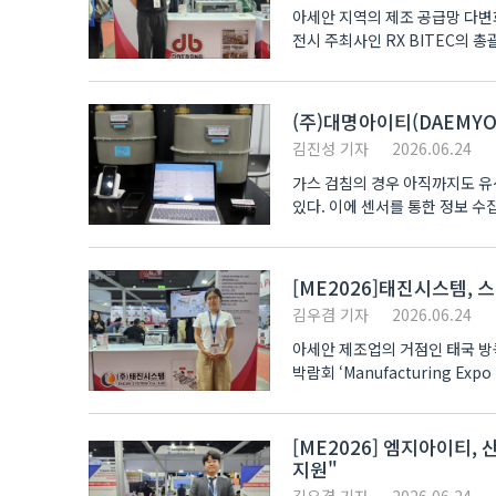
아세안 지역의 제조 공급망 다변
전시 주최사인 RX BITEC의 총
제..
(주)대명아이티(DAEMYO
김진성 기자
2026.06.24
가스 검침의 경우 아직까지도 유
있다. 이에 센서를 통한 정보 
aT센터에..
[ME2026]태진시스템,
김우겸 기자
2026.06.24
아세안 제조업의 거점인 태국 방콕
박람회 ‘Manufacturing Ex
InterPlas, I..
[ME2026] 엠지아이티
지원"