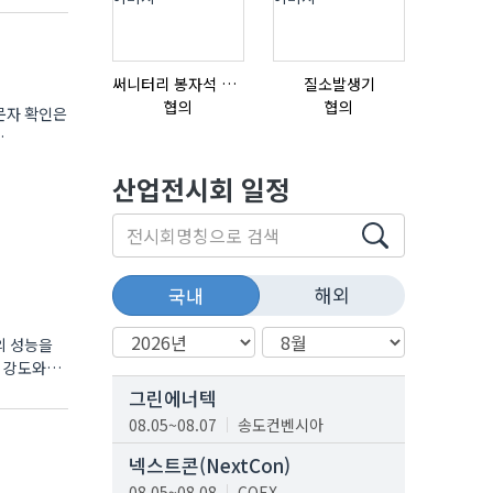
써니터리 봉자석 세트 SPECIAL , 봉자석 , 자석봉 , 호퍼용자석 , 전자석
질소발생기
협의
협의
협의
문자 확인은
산업전시회 일정
해외
국내
의 성능을
 강도와
그린에너텍
08.05~08.07
송도컨벤시아
넥스트콘(NextCon)
08.05~08.08
COEX