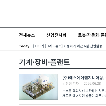
본문 바로가기
네이버 뉴스스탠드
기사제보
2026.08.06(목)
전체뉴스
산업전시회
로봇·자동화·물
Today
[11:12] [그래픽뉴스] 자동차가 이끈 6월 산업활동
기계·장비·플랜트
(주)에스에이엔지니어링, 
김진성 기자
2026.06.28
수소를 액화시켜 보관하는 것은 
새로운 에너지원 발굴이 화두가 