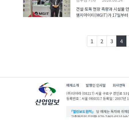
김우겸 기자
2026.06.24
건설·토목 현장 측량과 시설물 안
엠지아이티(MGIT)가 17일부터 20
현
1
2
3
4
매체소개
발행인 인사말
회사연혁
(주)다아라
(08217) 서울 구로구 경인로 53길
등록번호 : 서울 아00317
등록일 : 2007년 
「열린보도원칙」
당 매체는 독자와 취재원
고충처리인 김인환 070-7465-0510 kih27
산업일보의 사전동의 없이 뉴스 및 콘텐츠를 