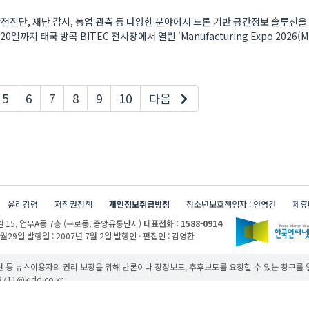
전진단, 재난 감시, 농업 관측 등 다양한 분야에서 드론 기반 공간정보 솔루션
일까지 태국 방콕 BITEC 전시장에서 열린 'Manufacturing Expo 2026(ME
재페이지
5
6
7
8
9
10
다음
윤리강령
저작권정책
개인정보취급방침
청소년보호책임자 : 안영건
제휴
 15,
업무A동 7층 (구로동, 중앙유통단지)
대표전화 : 1588-0914
1월29일
발행일 : 2007년 7월 2일
발행인 · 편집인 : 김영환
 등 뉴스이용자의 권리 보장을 위해 반론이나 정정보도, 추후보도를 요청할 수 있는 창구를
11@kidd.co.kr
무단 사용할 경우 저작권법과 관련 법에 의거하여 제재를 받을 수 있습니다.