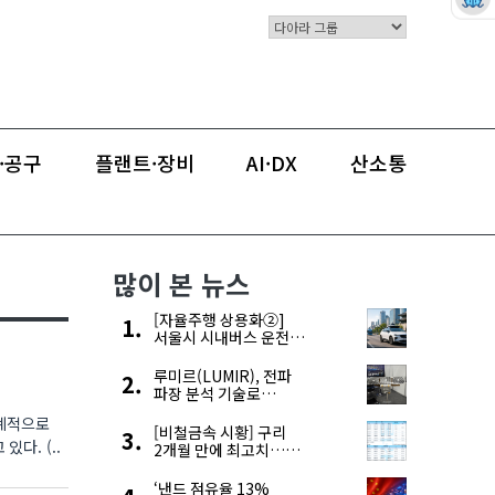
검색
유해게시물신고
·공구
플랜트·장비
AI·DX
산소통
많이 본 뉴스
[자율주행 상용화②]
서울시 시내버스 운전자
부족, 자율주행으로
해결한다
루미르(LUMIR), 전파
파장 분석 기술로
‘광학위성’ 한계 극복
세계적으로
[비철금속 시황] 구리
다. (..
2개월 만에 최고치…
재고 감소에 공급 부족
우려 확대
‘낸드 점유율 13%