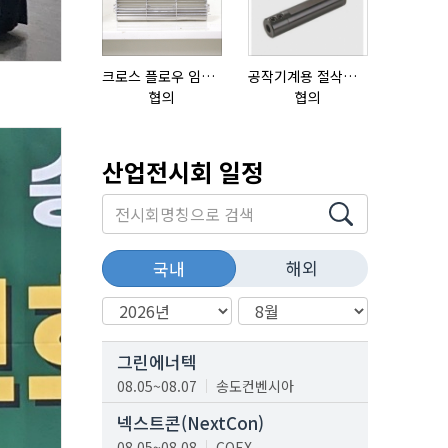
크로스 플로우 임펠라
공작기계용 절삭공구, 슬리브(SLEEVE)
협의
협의
협의
산업전시회 일정
해외
국내
그린에너텍
08.05~08.07
송도컨벤시아
넥스트콘(NextCon)
08.05~08.08
COEX