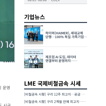
AI서밋서울앤엑스포
08.19~08.21
코엑스
기업뉴스
K-PRINT
08.19~08.22
킨텍스
하이머(HAIMER), 세대교체
자율주행모빌리티산업전
단행…100% 독일 가족기업
체제 유지 발표
08.25~08.27
코엑스
차세대 반도체 패키징 산업전
제조업 AI 도입, 데이터
08.26~08.28
수원컨벤션센터
연결부터 운영까지…
한국요꼬가와전기·VNTG 협력
LME 국제비철금속 시세
및 운영
[비철금속 시황] 구리 12주 최고치…공급 부족 우려에 강세
[비철금속 시황] 구리 2개월 만에 최고치…재고 감소에 공급 부족 우려 확대
도 시군