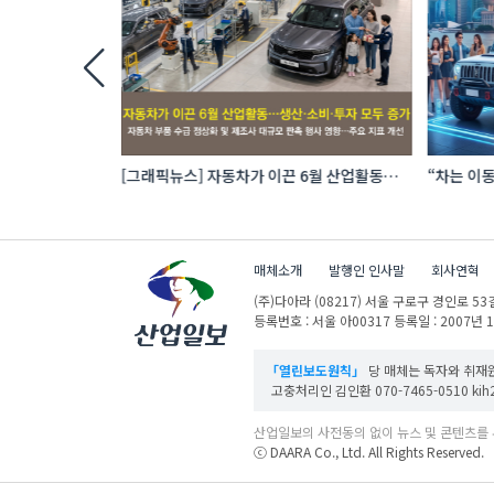
 로봇 파운드리
[그래픽뉴스] 자동차가 이끈 6월 산업활동…
“차는 이동
생산·소비·투자 모두 증가
자동차 애
매체소개
발행인 인사말
회사연혁
(주)다아라
(08217) 서울 구로구 경인로 53길
등록번호 : 서울 아00317
등록일 : 2007년 
「열린보도원칙」
당 매체는 독자와 취재원
고충처리인 김인환 070-7465-0510 kih27
산업일보의 사전동의 없이 뉴스 및 콘텐츠를 
ⓒ DAARA Co., Ltd. All Rights Reserved.