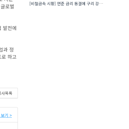
[비철금속 시황] 연준 금리 동결에 구리 강세…공급 부족 우려도 가격 지지
 글로벌
업 발전에
업과 정
표로 하고
기사목록
보기 >