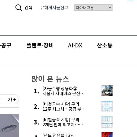
검색
유해게시물신고
·공구
플랜트·장비
AI·DX
산소통
많이 본 뉴스
[자율주행 상용화②]
서울시 시내버스 운전자
부족, 자율주행으로
-
가 +
해결한다
[비철금속 시황] 구리
12주 최고치…공급 부족
우려에 강세
[비철금속 시황] 구리
2개월 만에 최고치…
재고 감소에 공급 부족
우려 확대
‘낸드 점유율 13%