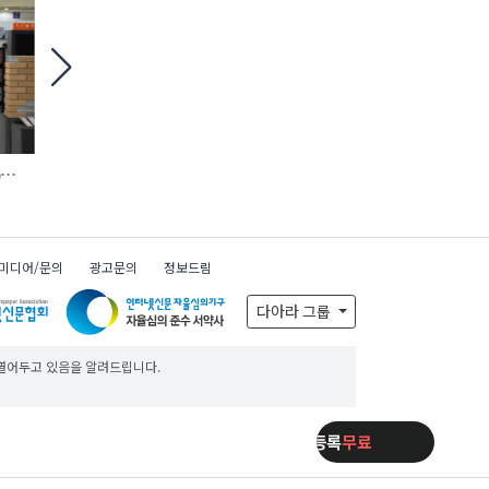
6
철거 현장 맞춤형 ‘모듈 방호 비계’ 등장
에바, AI 충전 제어 탑재
완속충전기 첫선
미디어/문의
광고문의
정보드림
x
일주일동안 보지 않기
다아라 그룹
 열어두고 있음을 알려드립니다.
제품등록
무료
제품등록
무료
제품등록
무료