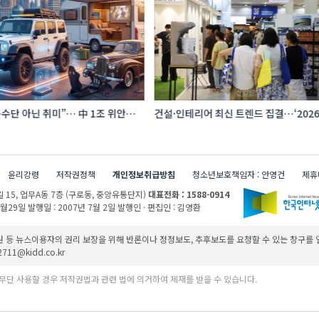
수단 아닌 취미”… 中 1조 위안
건설·인테리어 최신 트렌드 집결…‘202
프터마켓 빗장 풀렸다
코리아빌드위크’
윤리강령
저작권정책
개인정보취급방침
청소년보호책임자 : 안영건
제휴
 15,
업무A동 7층 (구로동, 중앙유통단지)
대표전화 : 1588-0914
1월29일
발행일 : 2007년 7월 2일
발행인 · 편집인 : 김영환
 등 뉴스이용자의 권리 보장을 위해 반론이나 정정보도, 추후보도를 요청할 수 있는 창구를
11@kidd.co.kr
무단 사용할 경우 저작권법과 관련 법에 의거하여 제재를 받을 수 있습니다.