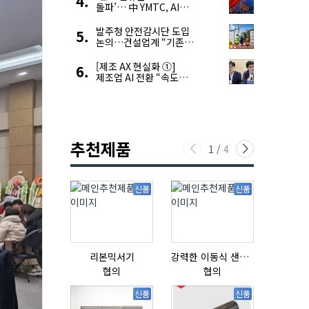
돌파’… 中 YMTC, AI
슈퍼 사이클 타고 글로벌
4위 맹추격
발주청 안전감시단 도입
논의…건설업계 “기존
제도와 업무 중첩 우려”
[제조 AX 현실화 ①]
제조업 AI 전환 “속도와
생태계가 관건”
추천제품
1
/
4
신품
신품
리본믹서기
강력한 이동식 샌딩기 / 고급 이태리 IBIX샌드블라스터
협의
협의
협의
신품
신품