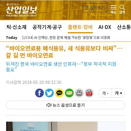
본문 바로가기
앱 설치하기
검색
메뉴
라스틱·신소재
공작기계·공구
플랜트·장비
AI·DX
산소통
Today
[15:04] AI 인재상, 현장 문제 해결 가능한 ‘융합형’으로 다층화
“바이오연료용 폐식용유, 새 식용유보다 비싸”…
갈 길 먼 바이오연료
뒤쳐진 한국 바이오연료 생산 인프라…“정부 적극적 지원
필요”
기사입력 2024-05-20 09:32:30
가 -
가 +
뉴스 음성