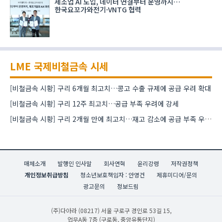
제조업 AI 도입, 데이터 연결부터 운영까지…
한국요꼬가와전기·VNTG 협력
LME 국제비철금속 시세
[비철금속 시황] 구리 6개월 최고치…콩고 수출 규제에 공급 우려 확대
[비철금속 시황] 구리 12주 최고치…공급 부족 우려에 강세
[비철금속 시황] 구리 2개월 만에 최고치…재고 감소에 공급 부족 우려 확대
매체소개
발행인 인사말
회사연혁
윤리강령
저작권정책
개인정보취급방침
청소년보호책임자 : 안영건
제휴미디어/문의
광고문의
정보드림
(주)다아라
(08217) 서울 구로구 경인로 53길 15,
업무A동 7층 (구로동, 중앙유통단지)