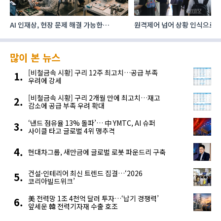
AI 인재상, 현장 문제 해결 가능한
원격제어 넘어 상황 인식으로, 
‘융합형’으로 다층화
향하는 AI·디지털기술
많이 본 뉴스
[비철금속 시황] 구리 12주 최고치…공급 부족
우려에 강세
[비철금속 시황] 구리 2개월 만에 최고치…재고
감소에 공급 부족 우려 확대
‘낸드 점유율 13% 돌파’… 中 YMTC, AI 슈퍼
사이클 타고 글로벌 4위 맹추격
현대차그룹, 새만금에 글로벌 로봇 파운드리 구축
건설·인테리어 최신 트렌드 집결…‘2026
코리아빌드위크’
美 전력망 1조 4천억 달러 투자…‘납기 경쟁력’
앞세운 韓 전력기자재 수출 호조