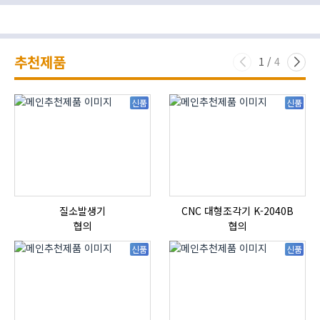
추천제품
1
/
4
신품
신품
질소발생기
CNC 대형조각기 K-2040B
협의
협의
신품
신품