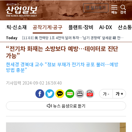
본문 바로가기
앱 설치하기
검색
메뉴
라스틱·신소재
공작기계·공구
플랜트·장비
AI·DX
산소통
Today
[11:03] 美 전력망 1조 4천억 달러 투자…‘납기 경쟁력’ 앞세운 韓 전력기자재 수출 호조
“전기차 화재는 소방보다 예방…데이터로 진단
가능”
한세경 경북대 교수 “정보 부재가 전기차 공포 불러…예방
방법 충분”
기사입력 2024-09-02 16:59:40
가 -
가 +
뉴스 음성