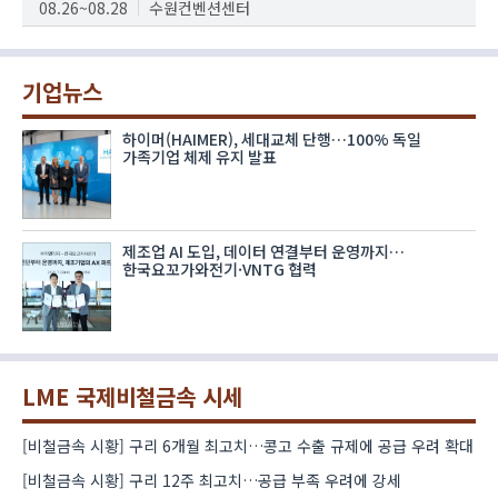
08.26~08.28
수원컨벤션센터
기업뉴스
하이머(HAIMER), 세대교체 단행…100% 독일
가족기업 체제 유지 발표
제조업 AI 도입, 데이터 연결부터 운영까지…
한국요꼬가와전기·VNTG 협력
LME 국제비철금속 시세
[비철금속 시황] 구리 6개월 최고치…콩고 수출 규제에 공급 우려 확대
[비철금속 시황] 구리 12주 최고치…공급 부족 우려에 강세