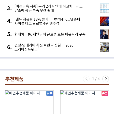
[비철금속 시황] 구리 2개월 만에 최고치…재고
감소에 공급 부족 우려 확대
‘낸드 점유율 13% 돌파’… 中 YMTC, AI 슈퍼
사이클 타고 글로벌 4위 맹추격
현대차그룹, 새만금에 글로벌 로봇 파운드리 구축
건설·인테리어 최신 트렌드 집결…‘2026
코리아빌드위크’
추천제품
1
/
4
신품
중고