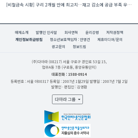
[비철금속 시황] 구리 2개월 만에 최고치…재고 감소에 공급 부족 우려 확대
매체소개
발행인 인사말
회사연혁
윤리강령
저작권정책
개인정보취급방침
청소년보호책임자 : 안영건
제휴미디어/문의
광고문의
정보드림
(주)다아라
(08217) 서울 구로구 경인로 53길 15,
업무A동 7층 (구로동, 중앙유통단지)
대표전화 : 1588-0914
등록번호 : 서울 아00317
등록일 : 2007년 1월29일
발행일 : 2007년 7월 2일
발행인 · 편집인 : 김영환
다아라 그룹