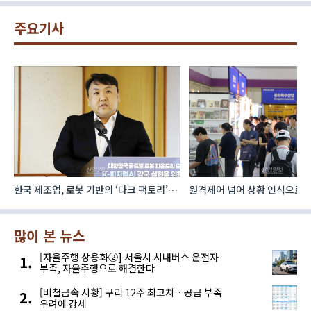
주요기사
한국 제조업, 로봇 기반의 ‘다크 팩토리’로
원격제어 넘어 상황 인식으로, 
성장해야
향하는 AI·디지털기술
많이 본 뉴스
[자율주행 상용화②] 서울시 시내버스 운전자
부족, 자율주행으로 해결한다
[비철금속 시황] 구리 12주 최고치…공급 부족
우려에 강세