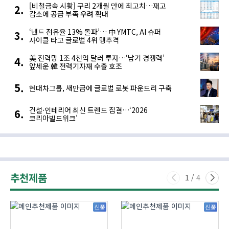
[비철금속 시황] 구리 2개월 만에 최고치…재고
감소에 공급 부족 우려 확대
‘낸드 점유율 13% 돌파’… 中 YMTC, AI 슈퍼
사이클 타고 글로벌 4위 맹추격
美 전력망 1조 4천억 달러 투자…‘납기 경쟁력’
앞세운 韓 전력기자재 수출 호조
현대차그룹, 새만금에 글로벌 로봇 파운드리 구축
건설·인테리어 최신 트렌드 집결…‘2026
코리아빌드위크’
추천제품
1
/
4
신품
신품