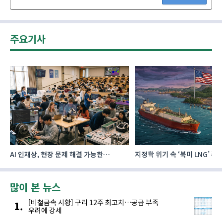
주요기사
AI 인재상, 현장 문제 해결 가능한
지정학 위기 속 ‘북미 LNG’ 
‘융합형’으로 다층화
주요 에너지 공급처로 확보해
많이 본 뉴스
[비철금속 시황] 구리 12주 최고치…공급 부족
우려에 강세