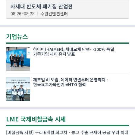
차세대 반도체 패키징 산업전
08.26~08.28
수원컨벤션센터
기업뉴스
하이머(HAIMER), 세대교체 단행…100% 독일
가족기업 체제 유지 발표
제조업 AI 도입, 데이터 연결부터 운영까지…
한국요꼬가와전기·VNTG 협력
LME 국제비철금속 시세
[비철금속 시황] 구리 6개월 최고치…콩고 수출 규제에 공급 우려 확대