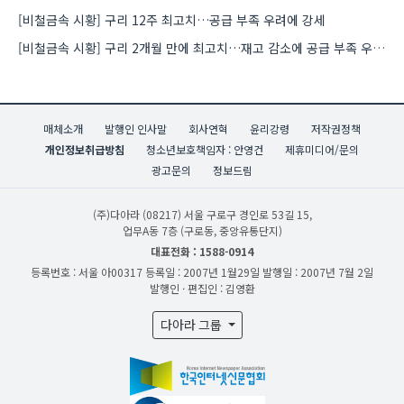
[비철금속 시황] 구리 12주 최고치…공급 부족 우려에 강세
[비철금속 시황] 구리 2개월 만에 최고치…재고 감소에 공급 부족 우려 확대
매체소개
발행인 인사말
회사연혁
윤리강령
저작권정책
개인정보취급방침
청소년보호책임자 : 안영건
제휴미디어/문의
광고문의
정보드림
(주)다아라
(08217) 서울 구로구 경인로 53길 15,
업무A동 7층 (구로동, 중앙유통단지)
대표전화 : 1588-0914
등록번호 : 서울 아00317
등록일 : 2007년 1월29일
발행일 : 2007년 7월 2일
발행인 · 편집인 : 김영환
다아라 그룹