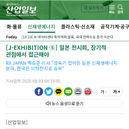
본문 바로가기
앱 설치하기
검색
메뉴
자동화·물류
신재생에너지
플라스틱·신소재
공작기계·공
Today
[10:24] AI 데이터센터 투자계획 발표, 국내 전력수요 증가 이끈다
[J-EXHIBITION ⑤] 일본 전시회, 장기적
관점에서 접근해야
RX JAPAN 백승준 이사 "성숙기 접어든 일본 신재생에너지
분야, 한국은 이차전지로 승부“
기사입력 2025-08-02 09:19:05
가 -
가 +
뉴스 음성
[산업일보]