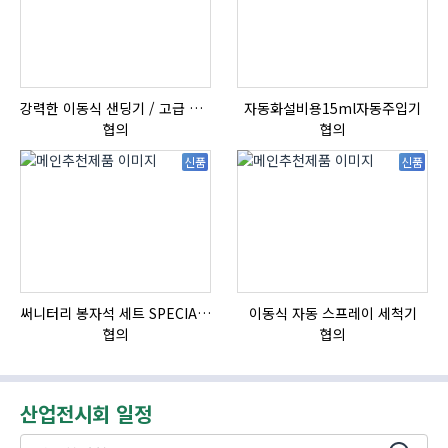
강력한 이동식 샌딩기 / 고급 이태리 IBIX샌드블라스터
자동화설비용15ml자동주입기
협의
협의
신품
신품
써니터리 봉자석 세트 SPECIAL , 봉자석 , 자석봉 , 호퍼용자석 , 전자석
이동식 자동 스프레이 세척기
협의
협의
산업전시회 일정