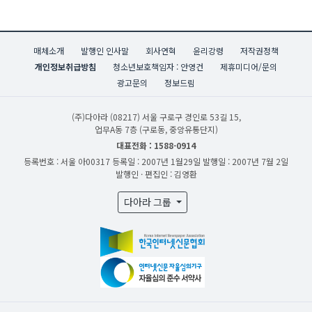
매체소개
발행인 인사말
회사연혁
윤리강령
저작권정책
개인정보취급방침
청소년보호책임자 : 안영건
제휴미디어/문의
광고문의
정보드림
(주)다아라
(08217) 서울 구로구 경인로 53길 15,
업무A동 7층 (구로동, 중앙유통단지)
대표전화 : 1588-0914
등록번호 : 서울 아00317
등록일 : 2007년 1월29일
발행일 : 2007년 7월 2일
발행인 · 편집인 : 김영환
다아라 그룹