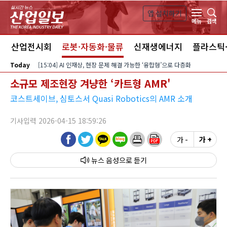
본문 바로가기
앱 설치하기
검색
메뉴
스
산업전시회
로봇·자동화·물류
신재생에너지
플라스틱
Today
[15:04] AI 인재상, 현장 문제 해결 가능한 ‘융합형’으로 다층화
소규모 제조현장 겨냥한 ‘카트형 AMR'
코스트세이브, 심토스서 Quasi Robotics의 AMR 소개
기사입력 2026-04-15 18:59:26
가 -
가 +
뉴스 음성