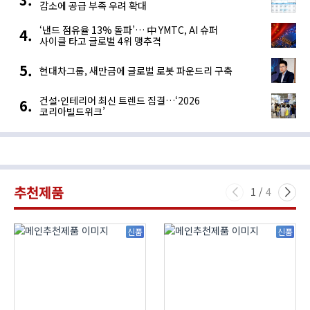
감소에 공급 부족 우려 확대
‘낸드 점유율 13% 돌파’… 中 YMTC, AI 슈퍼
사이클 타고 글로벌 4위 맹추격
현대차그룹, 새만금에 글로벌 로봇 파운드리 구축
건설·인테리어 최신 트렌드 집결…‘2026
코리아빌드위크’
추천제품
1
/
4
신품
신품