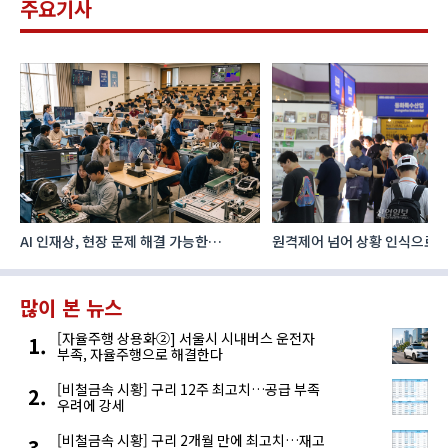
주요기사
AI 인재상, 현장 문제 해결 가능한
원격제어 넘어 상황 인식으로, 
‘융합형’으로 다층화
향하는 AI·디지털기술
많이 본 뉴스
[자율주행 상용화②] 서울시 시내버스 운전자
부족, 자율주행으로 해결한다
[비철금속 시황] 구리 12주 최고치…공급 부족
우려에 강세
[비철금속 시황] 구리 2개월 만에 최고치…재고