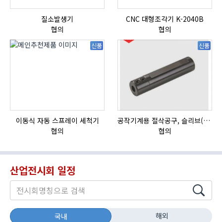
질소발생기
CNC 대형조각기 K-2040B
자
협의
협의
신품
신품
이동식 자동 스프레이 세척기
공작기계용 절삭공구, 슬리브(SLEEVE)
HI
협의
협의
산업전시회 일정
해외
국내