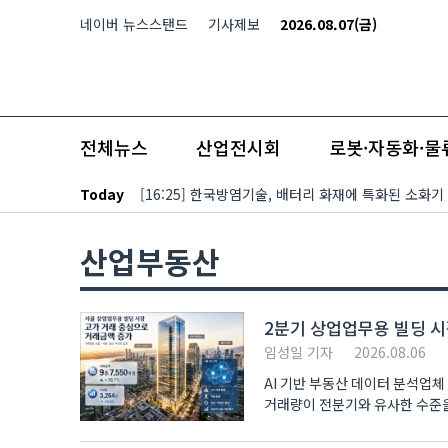
본문 바로가기
네이버 뉴스스탠드
기사제보
2026.08.07(금)
전체뉴스
산업전시회
로봇·자동화·물
Today
[16:25] 한국방염기술, 배터리 화재에 특화된 소화기
산업부동산
2분기 상업업무용 빌딩 시장
임성일 기자
2026.08.06
AI 기반 부동산 데이터 분석업체
거래량이 전분기와 유사한 수준을 유
상업..