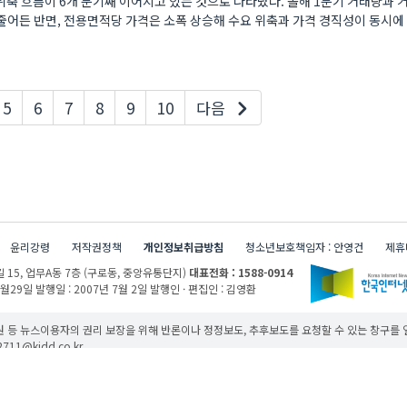
축 흐름이 6개 분기째 이어지고 있는 것으로 나타났다. 올해 1분기 거래량과
 줄어든 반면, 전용면적당 가격은 소폭 상승해 수요 위축과 가격 경직성이 동시
5
6
7
8
9
10
다음
윤리강령
저작권정책
개인정보취급방침
청소년보호책임자 : 안영건
제휴
 15,
업무A동 7층 (구로동, 중앙유통단지)
대표전화 : 1588-0914
1월29일
발행일 : 2007년 7월 2일
발행인 · 편집인 : 김영환
 등 뉴스이용자의 권리 보장을 위해 반론이나 정정보도, 추후보도를 요청할 수 있는 창구를
11@kidd.co.kr
무단 사용할 경우 저작권법과 관련 법에 의거하여 제재를 받을 수 있습니다.