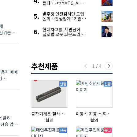
돌파’… 中 YMTC, AI
슈퍼 사이클 타고 글로벌
4위 맹추격
발주청 안전감시단 도입
논의…건설업계 “기존
제도와 업무 중첩 우려”
해
현대차그룹, 새만금에
 범위를
글로벌 로봇 파운드리
구축
추천제품
1
/
4
업용지 매매
김
신품
신품
공작기계용 절삭공구, 슬리브(SLEEVE)
이동식 자동 스프레이 세척기
서 금리
협의
협의
협의
신품
중고