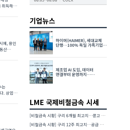
를 취득하는
AI서밋서울앤엑스포
08.19~08.21
코엑스
기업뉴스
K-PRINT
08.19~08.22
킨텍스
하이머(HAIMER), 세대교체
시에, 용인
자율주행모빌리티산업전
단행…100% 독일 가족기업
부동산
체제 유지 발표
08.25~08.27
코엑스
차세대 반도체 패키징 산업전
제조업 AI 도입, 데이터
08.26~08.28
수원컨벤션센터
연결부터 운영까지…
한국요꼬가와전기·VNTG 협력
수는
상업용
LME 국제비철금속 시세
[비철금속 시황] 구리 6개월 최고치…콩고 수출 규제에 공급 우려 확대
[비철금속 시황] 구리 12주 최고치…공급 부족 우려에 강세