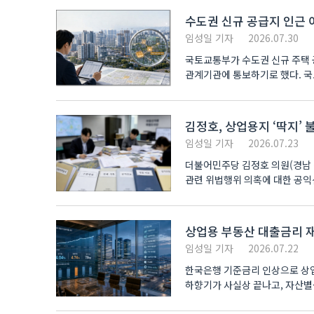
수도권 신규 공급지 인근 
임성일 기자
2026.07.30
국토교통부가 수도권 신규 주택 
관계기관에 통보하기로 했다. 국
넓혀 시장 점검..
김정호, 상업용지 ‘딱지’
임성일 기자
2026.07.23
더불어민주당 김정호 의원(경남 
관련 위법행위 의혹에 대한 공익
의원실에..
상업용 부동산 대출금리 재
임성일 기자
2026.07.22
한국은행 기준금리 인상으로 상업
하향기가 사실상 끝나고, 자산별·차주
커..