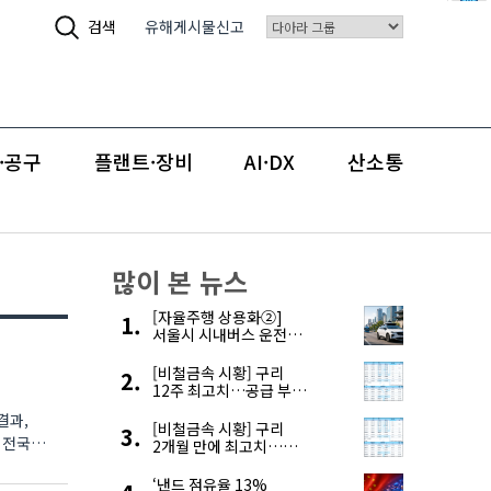
검색
유해게시물신고
·공구
플랜트·장비
AI·DX
산소통
많이 본 뉴스
[자율주행 상용화②]
서울시 시내버스 운전자
부족, 자율주행으로
해결한다
[비철금속 시황] 구리
12주 최고치…공급 부족
우려에 강세
결과,
[비철금속 시황] 구리
2개월 만에 최고치…
재고 감소에 공급 부족
우려 확대
‘낸드 점유율 13%