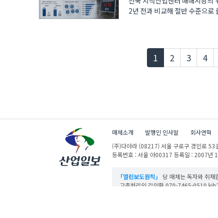
전국 지식산업센터 매매시장의 위
2년 전과 비교해 절반 수준으로
모..
현재페이지
1
2
3
4
매체소개
발행인 인사말
회사연혁
(주)다아라
(08217) 서울 구로구 경인로 53길
등록번호 : 서울 아00317
등록일 : 2007년 
「열린보도원칙」
당 매체는 독자와 취재원
고충처리인 김인환 070-7465-0510 kih27
산업일보의 사전동의 없이 뉴스 및 콘텐츠를 
ⓒ DAARA Co., Ltd. All Rights Reserved.