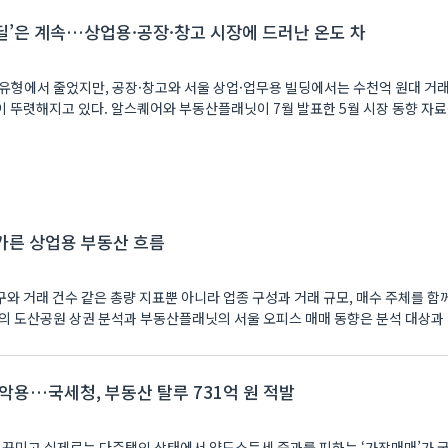
딜’은 계속…상업용·공장·창고 시장에 드러난 온도 차
유형에서 줄었지만, 공장·창고와 서울 상업·업무용 빌딩에서는 수천억 원대 거
 뚜렷해지고 있다. 알스퀘어와 부동산플래닛이 7월 발표한 5월 시장 동향 자
가른 상업용 부동산 흐름
와 거래 건수 같은 총량 지표뿐 아니라 업종 구성과 거래 규모, 매수 주체를 함
의 도산공원 상권 분석과 부동산플래닛의 서울 오피스 매매 동향은 분석 대상과 기
 악용…국세청, 부동산 탈루 731억 원 적발
꾸미고 실제로는 다주택인 상태에서 양도소득세 중과를 피하는 ‘가장매매’가 