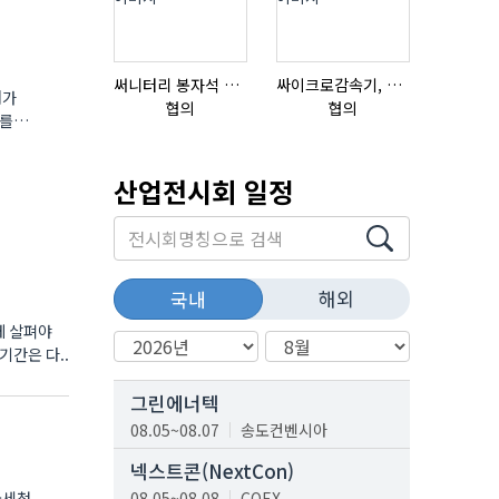
써니터리 봉자석 세트 SPECIAL , 봉자석 , 자석봉 , 호퍼용자석 , 전자석
싸이크로감속기, 감속기제작
래가
협의
협의
협의
료를
산업전시회 일정
해외
국내
께 살펴야
간은 다..
그린에너텍
08.05~08.07
송도컨벤시아
넥스트콘(NextCon)
국세청
08.05~08.08
COEX