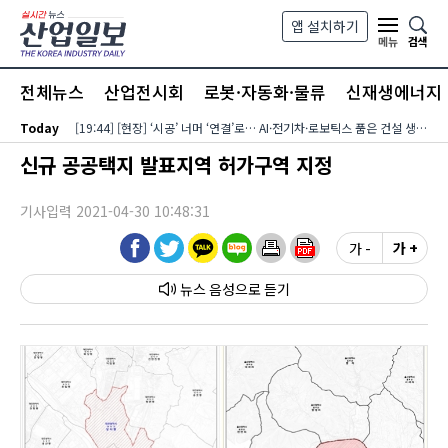
본문 바로가기
앱 설치하기
검색
메뉴
전체뉴스
산업전시회
로봇·자동화·물류
신재생에너지
Today
[19:44] [현장] ‘시공’ 너머 ‘연결’로… AI·전기차·로보틱스 품은 건설 생태계
신규 공공택지 발표지역 허가구역 지정
기사입력 2021-04-30 10:48:31
가 -
가 +
뉴스 음성