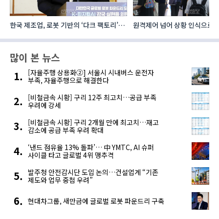
한국 제조업, 로봇 기반의 ‘다크 팩토리’로
원격제어 넘어 상황 인식으로, 
성장해야
향하는 AI·디지털기술
많이 본 뉴스
[자율주행 상용화②] 서울시 시내버스 운전자
부족, 자율주행으로 해결한다
[비철금속 시황] 구리 12주 최고치…공급 부족
우려에 강세
[비철금속 시황] 구리 2개월 만에 최고치…재고
감소에 공급 부족 우려 확대
‘낸드 점유율 13% 돌파’… 中 YMTC, AI 슈퍼
사이클 타고 글로벌 4위 맹추격
발주청 안전감시단 도입 논의…건설업계 “기존
제도와 업무 중첩 우려”
현대차그룹, 새만금에 글로벌 로봇 파운드리 구축