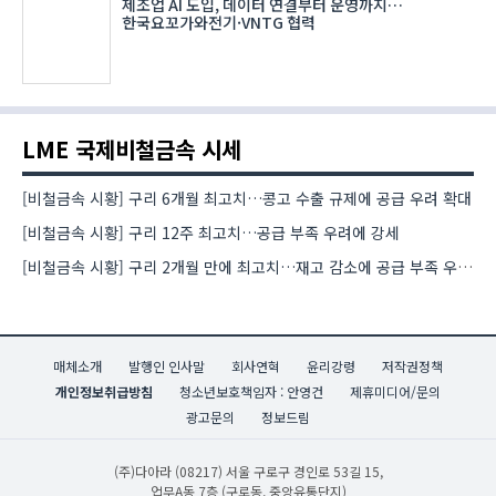
제조업 AI 도입, 데이터 연결부터 운영까지…
한국요꼬가와전기·VNTG 협력
LME 국제비철금속 시세
[비철금속 시황] 구리 6개월 최고치…콩고 수출 규제에 공급 우려 확대
[비철금속 시황] 구리 12주 최고치…공급 부족 우려에 강세
[비철금속 시황] 구리 2개월 만에 최고치…재고 감소에 공급 부족 우려 확대
매체소개
발행인 인사말
회사연혁
윤리강령
저작권정책
개인정보취급방침
청소년보호책임자 : 안영건
제휴미디어/문의
광고문의
정보드림
(주)다아라
(08217) 서울 구로구 경인로 53길 15,
업무A동 7층 (구로동, 중앙유통단지)