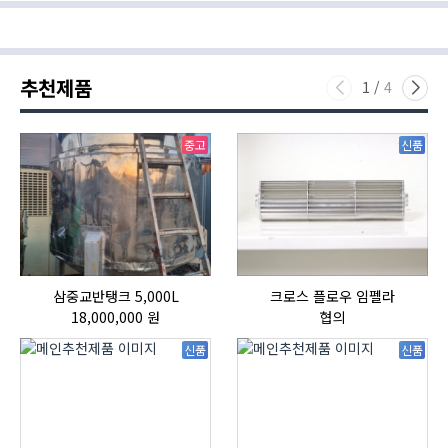
추천제품
1
/
4
중고
신품
삼중교반탱크 5,000L
크로스 플로우 임펠라
18,000,000 원
협의
신품
신품