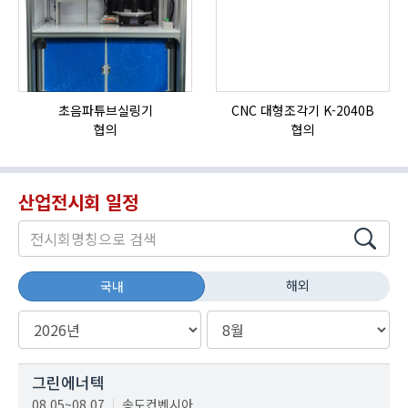
초음파튜브실링기
CNC 대형조각기 K-2040B
협의
협의
산업전시회 일정
해외
국내
그린에너텍
08.05~08.07
송도컨벤시아