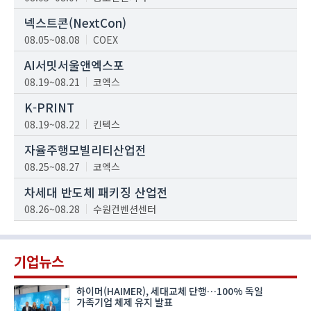
넥스트콘(NextCon)
08.05~08.08
COEX
AI서밋서울앤엑스포
08.19~08.21
코엑스
K-PRINT
08.19~08.22
킨텍스
자율주행모빌리티산업전
08.25~08.27
코엑스
차세대 반도체 패키징 산업전
08.26~08.28
수원컨벤션센터
기업뉴스
하이머(HAIMER), 세대교체 단행…100% 독일
가족기업 체제 유지 발표