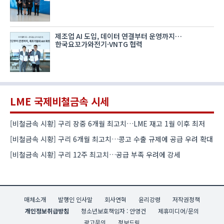
제조업 AI 도입, 데이터 연결부터 운영까지…
한국요꼬가와전기·VNTG 협력
LME 국제비철금속 시세
[비철금속 시황] 구리 장중 6개월 최고치…LME 재고 1월 이후 최저
[비철금속 시황] 구리 6개월 최고치…콩고 수출 규제에 공급 우려 확대
[비철금속 시황] 구리 12주 최고치…공급 부족 우려에 강세
매체소개
발행인 인사말
회사연혁
윤리강령
저작권정책
개인정보취급방침
청소년보호책임자 : 안영건
제휴미디어/문의
광고문의
정보드림