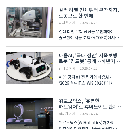
열린 ‘바이오코리아(BIO KOREA)
컬러 라벨 인쇄부터 부착까지,
2026’에 참가해 암 진단을 위한 혈액
로봇으로 한 번에
‘Sample Prep(시료 준비)’ 장비를
처음으로 선보였다. 암 진단에서는 혈액
김대은 기자
2026.04.29
안..
컬러 라벨 부착 공정을 무인화하는
솔루션이 서울 코엑스(COEX)에서
진행중인 ‘바이오코리아(BIO KOREA)
2026’에 등장했다. 흑백 바코드 인쇄에
마음AI, ‘국내 생산’ 사족보행
적용되던 후지 자동 박리 기술을 컬러
로봇 ‘진도봇’ 공개…하반기
라벨 인쇄로 확장했다. ㈜
출시
바이텍테크놀로지는 이번 전시회에서
김대은 기자
2026.04.26
디지..
AI(인공지능) 전문 기업 마음AI가
‘2026 월드IT쇼(WIS 2026)’에서
하반기 출시 예정인 사족보행 로봇
플랫폼 ‘진도봇(JINDO BOT)’을
위로보틱스, ‘유연한
공개했다. 로봇은 마음AI의 피지컬 AI
하드웨어’로 휴머노이드 한계
엣지 자율지능 모듈인 ‘MAIED’가
넘는다
탑재됐다. MAIED는 다양한 칩..
임지원 기자
2026.04.24
위로보틱스(WIRobotics)가 자체
액추에이터와 메커니즘을 적용한