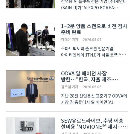
산업용 AI 플랫폼 전문 기업 (주)세인티
(SAINTI)가 ‘AI EXPO KOREA
2026(국제인공지능대전, AI 엑스포
코리아)’에서 AI(인공지능)
1~2분 양품 스캔으로 비전 검사
SCADA(감시 제어 및 데이터 수집)
준비 완료
플랫폼과 스마트 설비 관리 솔루션
‘AXis PHM’을 선보여 참관객들의
김대은 기자
2026.05.07
관심..
스마트팩토리 솔루션 전문기업
아이티엔제이(ITNJ)가 서울 코엑스
(COEX)에서 열린 ‘AI EXPO KOREA
2026(국제인공지능대전, AI 엑스포
ODVA 알 베이던 사장
코리아)’에 참가해 AI(인공지능) 실시간
방한…“한국, 자율 제조·
표면 검사 솔루션 ‘Big Brain I’를
스마트팩토리 전환의 핵심
시연했다. 솔루션은 AI ..
김우겸 기자
2026.05.05
거점”
지난 28일 산업통신 표준기구 ODVA의
사장 겸 총괄이사 알 베이던(Al
Beydoun) 박사가 방한해
한국엔드레스하우저 서울 사무실에서
SEW유로드라이브, 수평 이송
본보와 인터뷰를 진행했다. 이번 방한은
설비용 ‘MOVIONE®’ 제시…
2026 자율제조AI 월드쇼(AMWS
물류·창고 자동화 구동 구조
2026) 참석과 TAG Korea 미팅..
김우겸 기자
2026.04.30