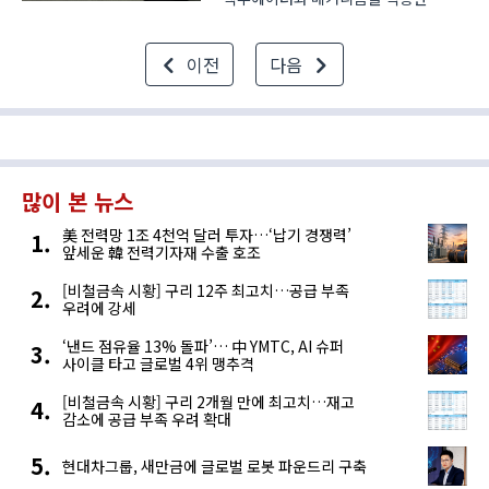
휴머노이드 ‘알렉스(ALEX)’를 앞세워
범용 휴머노이드 로봇 시장 진입을
이전
다음
준비하고 있다. 이광규 위로보틱스
소장은 23일 서울 코엑스 ‘AI·ICT
인사이트 포럼’에서 기존 휴머..
많이 본 뉴스
美 전력망 1조 4천억 달러 투자…‘납기 경쟁력’
앞세운 韓 전력기자재 수출 호조
[비철금속 시황] 구리 12주 최고치…공급 부족
우려에 강세
‘낸드 점유율 13% 돌파’… 中 YMTC, AI 슈퍼
사이클 타고 글로벌 4위 맹추격
[비철금속 시황] 구리 2개월 만에 최고치…재고
감소에 공급 부족 우려 확대
현대차그룹, 새만금에 글로벌 로봇 파운드리 구축