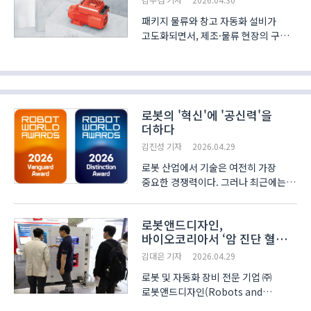
변화 설비 효율화 요구 대응
패키지 물류와 창고 자동화 설비가
고도화되면서, 제조·물류 현장의 구동
시스템 구성 방식에도 변화가 나타나고
있다. 컨베이어와 이송 장비가
복잡해지고 설비가 분산 배치되면서,
구동 장치와 제어 기능을 현장
가까이에서 수행하는 분산형 인버..
로봇의 '혁신'에 '공신력'을
더하다
김진성 기자
2026.04.29
로봇 산업에서 기술은 여전히 가장
중요한 경쟁력이다. 그러나 최근에는
뛰어난 기술을 시장에 효과적으로
알리고 신뢰를 구축하는 홍보·브랜딩
로봇앤드디자인,
역량이 기업의 실질적인 비즈니스
바이오코리아서 ‘암 진단 혈액
성과와 직결되는 흐름이 강해지고 있다.
시료 전처리 자동화 장비’ 공개
아무리 우수한 기술이라..
김대은 기자
2026.04.29
로봇 및 자동화 장비 전문 기업 ㈜
로봇앤드디자인(Robots and
Design)이 서울 코엑스(COEX)에서