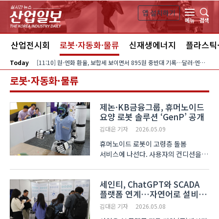
본문 바로가기
앱 설치하기
검색
메뉴
스
산업전시회
로봇·자동화·물류
신재생에너지
플라스틱
Today
[11:10] 원-엔화 환율, 보합세 보이면서 895원 중반대 기록…달러-엔화 환율은 미국 금리인상 전망 희석되면서 157엔 후반대로 올라
로봇·자동화·물류
제논·KB금융그룹, 휴머노이드
요양 로봇 솔루션 ‘GenP’ 공개
김대은 기자
2026.05.09
휴머노이드 로봇이 고령층 돌봄
서비스에 나선다. 사용자의 컨디션을
확인하고 복용 시간에 맞춰 약을
가져다주며, 휠체어를 밀어주거나
세인티, ChatGPT와 SCADA
자리에서 일어날 수 있게 돕는다. 이
플랫폼 연계…자연어로 설비
과정에서 대화를 통해 정서적 안정감도
제어
제공한다. ‘AI EXPO KOR..
김대은 기자
2026.05.08