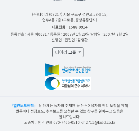
(주)다아라
(08217) 서울 구로구 경인로 53길 15,
업무A동 7층 (구로동, 중앙유통단지)
대표전화 : 1588-0914
등록번호 : 서울 아00317
등록일 : 2007년 1월29일
발행일 : 2007년 7월 2일
발행인 · 편집인 : 김영환
다아라 그룹
「열린보도원칙」
당 매체는 독자와 취재원 등 뉴스이용자의 권리 보장을 위해
반론이나 정정보도, 추후보도를 요청할 수 있는 창구를 열어두고 있음을
알려드립니다.
고충처리인 김인환 070-7465-0510 kih2711@kidd.co.kr
산업일보의 사전동의 없이 뉴스 및 콘텐츠를 무단 사용할 경우 저작권법과 관련 법에