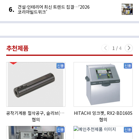
건설·인테리어 최신 트렌드 집결…‘2026
코리아빌드위크’
추천제품
1
/
4
신품
신품
공작기계용 절삭공구, 슬리브(SLEEVE)
HITACHI 잉크젯, RX2-BD160S
자
협의
협의
신품
신품