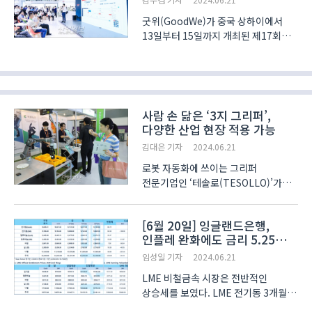
AI(인공지능)..
굿위(GoodWe)가 중국 상하이에서
13일부터 15일까지 개최된 제17회
SNEC PV+ 2024 전시회에서
‘EcoSmart 솔루션 시리즈’를
선보였다. 이번 전시회에서
GoodWe가 출품한 ‘EcoSmart
솔루션 시리즈’는 주거용과 상업용,
사람 손 닮은 ‘3지 그리퍼’,
그리고 유틸리티 솔루션을..
다양한 산업 현장 적용 가능
김대은 기자
2024.06.21
로봇 자동화에 쓰이는 그리퍼
전문기업인 ‘테솔로(TESOLLO)’가
‘제13회 스마트테크코리아(Smart
Tech Korea 2024, STK)’에서 시연을
[6월 20일] 잉글랜드은행,
선보여 참관객의 관심을 끌었다.
인플레 완화에도 금리 5.25%
테솔로의 주력 상품인 3지 그리퍼(DG-
동결(LME Daily)
3F)는 사람의 손과 닮은 다관절 구..
임성일 기자
2024.06.21
LME 비철금속 시장은 전반적인
상승세를 보였다. LME 전기동 3개월물
가격은 중국 발 수요개선 기대감과