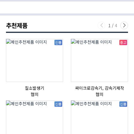
추천제품
1
/
4
신품
중고
질소발생기
싸이크로감속기, 감속기제작
협의
협의
신품
신품