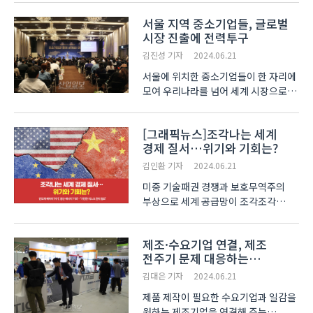
위험자산 선호심리 강세에 힘입어 장중
서울 지역 중소기업들, 글로벌
톤당 $9,880선을 돌파했다. 중국
시장 진출에 전력투구
Jinrui Futures 에 따르면, 전기동
실물소비자들의 매수세가 유입되며
김진성 기자
2024.06.21
현..
서울에 위치한 중소기업들이 한 자리에
모여 우리나라를 넘어 세계 시장으로
경제영토를 넓혀가자는 각오를 다졌다.
중소기업중앙회 서울지역본부(이하
[그래픽뉴스]조각나는 세계
서울본부)는 20일 서울 상암동
경제 질서…위기와 기회는?
DMC타워에서 중소기업인 200여 명이
참석한 가운데 ‘2024..
김인환 기자
2024.06.21
미중 기술패권 경쟁과 보호무역주의
부상으로 세계 공급망이 조각조각
나뉘고 있다. 더구나 주요국 선거와
국지적 분쟁의 파급 효과가 커지면서
제조·수요기업 연결, 제조
주요 산업의 경쟁구도도 바뀌는 추세다.
전주기 문제 대응하는
하나금융경영연구소가 19일 발간한
‘제조거래센터’
‘안보의 시대 주요 산업 ..
김대은 기자
2024.06.21
제품 제작이 필요한 수요기업과 일감을
원하는 제조기업을 연결해 주는