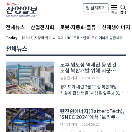
본문 바로가기
앱 설치하기
검색
메뉴
전체뉴스
산업전시회
로봇·자동화·물류
신재생에너지
Today
[09:05] 지정학 위기 속 ‘북미 LNG’ 주목…한국, 주요 에너지 공급처로 확보해야
전체뉴스
노후 원도심 역세권 등 민간
도심 복합개발 위해 시군
사전협의 나서
임성일 기자
2024.06.21
경기도가 내년 2월 '도심 복합개발
지원에 관한 법률' 시행을 앞두고 31개
시군에 관련 조례 제정과 도심 복합개발
후보지 발굴 등을 위한 협조를
란진쉰에너지(BatteroTech),
요청했다고 밝혔다. 해당 법률은
‘SNEC 2024’에서 ‘보리쿠
토지주가 조합 설립 없이 신탁업자 또는
(博力酷)’ ESS 공개
부동산투자회사(리츠) 등 ..
김우겸 기자
2024.06.21