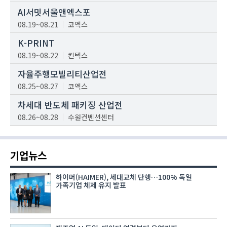
AI서밋서울앤엑스포
08.19~08.21
코엑스
K-PRINT
08.19~08.22
킨텍스
자율주행모빌리티산업전
08.25~08.27
코엑스
차세대 반도체 패키징 산업전
08.26~08.28
수원컨벤션센터
기업뉴스
하이머(HAIMER), 세대교체 단행…100% 독일
가족기업 체제 유지 발표