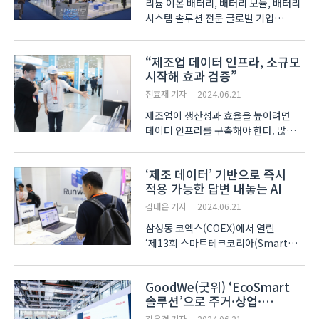
리튬 이온 배터리, 배터리 모듈, 배터리
시스템 솔루션 전문 글로벌 기업
란쥔신에너지(BatteroTech)가 지난
13일부터 15일까지 중국 상해에서
“제조업 데이터 인프라, 소규모
열린 신재생 에너지 전시회 ‘SNEC
시작해 효과 검증”
2024’에서 새로운 에너지 저장 솔루션
‘보리쿠(博力酷)’를 발표..
전효재 기자
2024.06.21
제조업이 생산성과 효율을 높이려면
데이터 인프라를 구축해야 한다. 많은
제조 기업이 시간과 비용, 보안 문제로
인프라 구축에 어려움을 겪는 가운데,
‘제조 데이터’ 기반으로 즉시
소규모 데이터 인프라로 시작해 효과를
적용 가능한 답변 내놓는 AI
검증할 수 있는 솔루션이 나왔다.
설비데이터 플랫폼..
김대은 기자
2024.06.21
삼성동 코엑스(COEX)에서 열린
‘제13회 스마트테크코리아(Smart
Tech Korea 2024, STK)’에서
산업현장 특화 LLM(Large language
GoodWe(굿위) ‘EcoSmart
model 거대 언어 모델)이 등장했다.
솔루션’으로 주거·상업·
ChatGPT로 대표되는 LLM은 사람의
유틸리티 분야 통합 운영
언어(자연어)를 이해하고 생성하는
김우겸 기자
2024.06.21