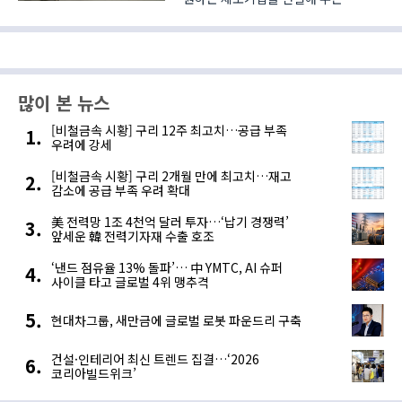
플랫폼이 있다. 한국산업단지공단(이하
KICOX)이 ‘2024 글로벌 공급망
혁신대전(Global Supply Chain
Innovation Expo 2024, 이하 GSC
KOREA)’에 참가해 ‘제조거래센터..
많이 본 뉴스
[비철금속 시황] 구리 12주 최고치…공급 부족
우려에 강세
[비철금속 시황] 구리 2개월 만에 최고치…재고
감소에 공급 부족 우려 확대
美 전력망 1조 4천억 달러 투자…‘납기 경쟁력’
앞세운 韓 전력기자재 수출 호조
‘낸드 점유율 13% 돌파’… 中 YMTC, AI 슈퍼
사이클 타고 글로벌 4위 맹추격
현대차그룹, 새만금에 글로벌 로봇 파운드리 구축
건설·인테리어 최신 트렌드 집결…‘2026
코리아빌드위크’