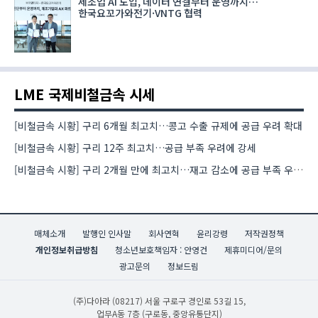
제조업 AI 도입, 데이터 연결부터 운영까지…
한국요꼬가와전기·VNTG 협력
LME 국제비철금속 시세
[비철금속 시황] 구리 6개월 최고치…콩고 수출 규제에 공급 우려 확대
[비철금속 시황] 구리 12주 최고치…공급 부족 우려에 강세
[비철금속 시황] 구리 2개월 만에 최고치…재고 감소에 공급 부족 우려 확대
매체소개
발행인 인사말
회사연혁
윤리강령
저작권정책
개인정보취급방침
청소년보호책임자 : 안영건
제휴미디어/문의
광고문의
정보드림
(주)다아라
(08217) 서울 구로구 경인로 53길 15,
업무A동 7층 (구로동, 중앙유통단지)