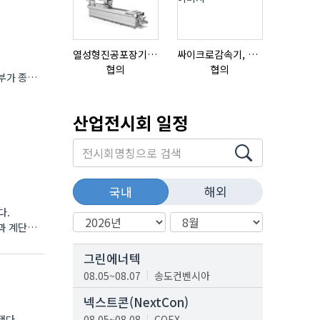
열성형진공포장기 표준형 모델 OMNIVAC S-200
싸이크로감속기, 감속기제작
협의
협의
협의
부가 종료
산업전시회 일정
해외
국내
다.
덕과 계단을
그린에너텍
08.05~08.07
송도컨벤시아
넥스트콘(NextCon)
됐다.
08.05~08.08
COEX