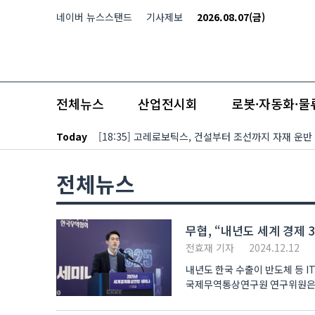
본문 바로가기
네이버 뉴스스탠드
기사제보
2026.08.07(금)
전체뉴스
산업전시회
로봇·자동화·물
Today
[18:35] 고레로보틱스, 건설부터 조선까지 자재 운반
전체뉴스
무협, “내년도 세계 경제 3
전효재 기자
2024.12.12
내년도 한국 수출이 반도체 등 I
국제무역통상연구원 연구위원은 1
약 ..