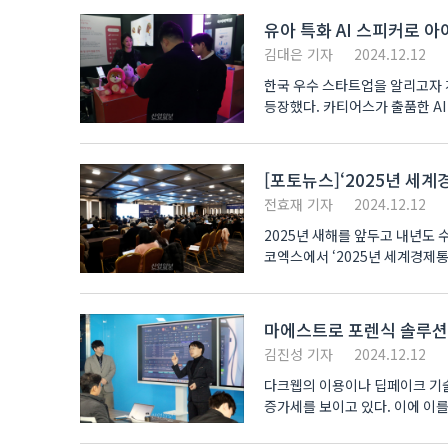
유아 특화 AI 스피커로 
김대은 기자
2024.12.12
한국 우수 스타트업을 알리고자 개최
등장했다. 카티어스가 출품한 AI 스피커는 인형 커버가 기본으로 제공된다. ‘대화하는 애착 인형’이라는 컨셉이다. 커버를
변경하..
[포토뉴스]‘2025년 세
전효재 기자
2024.12.12
2025년 새해를 앞두고 내년도
코엑스에서 ‘2025년 세계경제
이번..
마에스트로 포렌식 솔루션, 
김진성 기자
2024.12.12
다크웹의 이용이나 딥페이크 기술
증가세를 보이고 있다. 이에 이
외산 솔루션..