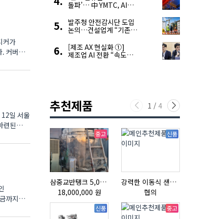
돌파’… 中 YMTC, AI
슈퍼 사이클 타고 글로벌
4위 맹추격
발주청 안전감시단 도입
논의…건설업계 “기존
제도와 업무 중첩 우려”
스피커가
[제조 AX 현실화 ①]
제조업 AI 전환 “속도와
생태계가 관건”
추천제품
1
/
4
12일 서울
 마련된
중고
신품
삼중교반탱크 5,000L
강력한 이동식 샌딩기 / 고급 이태리 IBIX샌드블라스터
인
18,000,000 원
협의
협의
지금까지는
신품
중고