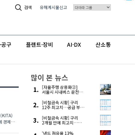
검색
유해게시물신고
·공구
플랜트·장비
AI·DX
산소통
많이 본 뉴스
[자율주행 상용화②]
서울시 시내버스 운전자
부족, 자율주행으로
해결한다
[비철금속 시황] 구리
12주 최고치…공급 부족
우려에 강세
KITA)
[비철금속 시황] 구리
계 경제는
2개월 만에 최고치…
재고 감소에 공급 부족
우려 확대
‘낸드 점유율 13%