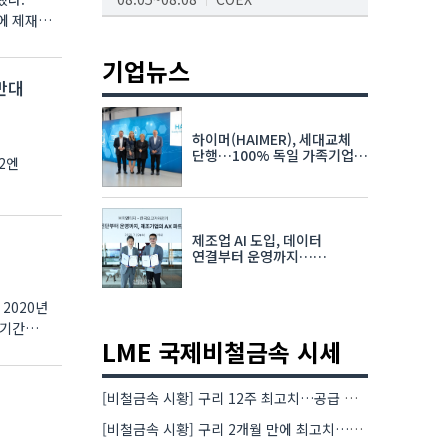
에 제재를
AI서밋서울앤엑스포
08.19~08.21
코엑스
기업뉴스
반대
K-PRINT
08.19~08.22
킨텍스
하이머(HAIMER), 세대교체
자율주행모빌리티산업전
단행…100% 독일 가족기업
2엔
체제 유지 발표
08.25~08.27
코엑스
차세대 반도체 패키징 산업전
제조업 AI 도입, 데이터
08.26~08.28
수원컨벤션센터
연결부터 운영까지…
한국요꼬가와전기·VNTG 협력
2020년
 기간
LME 국제비철금속 시세
[비철금속 시황] 구리 12주 최고치…공급 부족 우려에 강세
[비철금속 시황] 구리 2개월 만에 최고치…재고 감소에 공급 부족 우려 확대