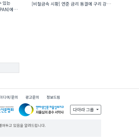
수 있는
[비철금속 시황] 연준 금리 동결에 구리 강세…공급 부족 우려도 가격 지지
PAN)에
미디어/문의
광고문의
정보드림
x
일주
다아라 그룹
 열어두고 있음을 알려드립니다.