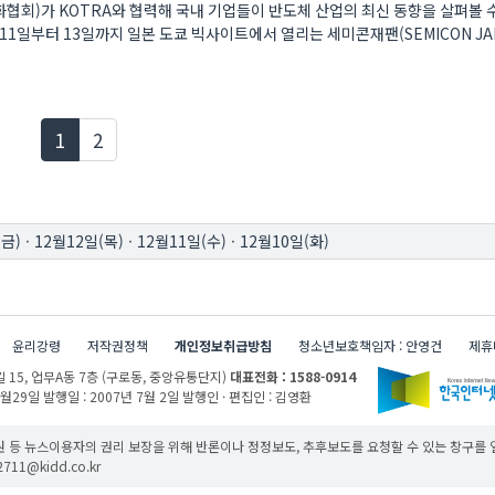
회)가 KOTRA와 협력해 국내 기업들이 반도체 산업의 최신 동향을 살펴볼 
1일부터 13일까지 일본 도쿄 빅사이트에서 열리는 세미콘재팬(SEMICON JA
현재페이지
1
2
(금)
·
12월12일(목)
·
12월11일(수)
·
12월10일(화)
윤리강령
저작권정책
개인정보취급방침
청소년보호책임자 : 안영건
제휴
 15,
업무A동 7층 (구로동, 중앙유통단지)
대표전화 : 1588-0914
1월29일
발행일 : 2007년 7월 2일
발행인 · 편집인 : 김영환
 등 뉴스이용자의 권리 보장을 위해 반론이나 정정보도, 추후보도를 요청할 수 있는 창구를
11@kidd.co.kr