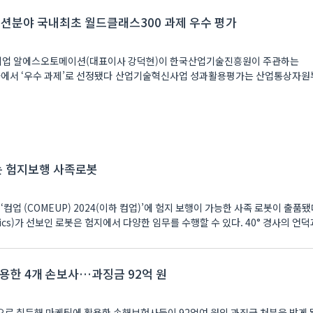
션분야 국내최초 월드클래스300 과제 우수 평가
문 기업 알에스오토메이션(대표이사 강덕현)이 한국산업기술진흥원이 주관하는
서 ‘우수 과제’로 선정됐다 산업기술혁신사업 성과활용평가는 산업통상자원
는 험지보행 사족로봇
‘컴업 (COMEUP) 2024(이하 컴업)’에 험지 보행이 가능한 사족 로봇이 출품됐
ics)가 선보인 로봇은 험지에서 다양한 임무를 수행할 수 있다. 40° 경사의 언
활용한 4개 손보사…과징금 92억 원
로 취득해 마케팅에 활용한 손해보험사들이 92억여 원의 과징금 처분을 받게 