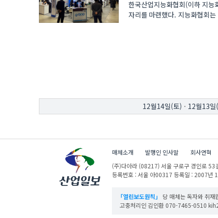
한국산업지능화협회(이하 지능화협
자리를 마련했다. 지능화협회는 1
KOT..
12월14일(토)
·
12월13일
매체소개
발행인 인사말
회사연혁
(주)다아라
(08217) 서울 구로구 경인로 53길
등록번호 : 서울 아00317
등록일 : 2007년 
「열린보도원칙」
당 매체는 독자와 취재원
고충처리인 김인환 070-7465-0510 kih27